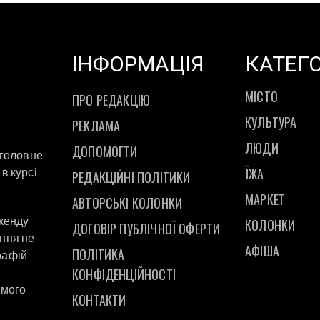
ІНФОРМАЦІЯ
КАТЕГО
МІСТО
ПРО РЕДАКЦІЮ
КУЛЬТУРА
РЕКЛАМА
ЛЮДИ
ДОПОМОГТИ
 головне,
ЇЖА
в курсі
РЕДАКЦІЙНІ ПОЛІТИКИ
МАРКЕТ
АВТОРСЬКІ КОЛОНКИ
ікенду
КОЛОНКИ
ДОГОВІР ПУБЛІЧНОЇ ОФЕРТИ
ання не
АФІША
ПОЛІТИКА
рафій
а
КОНФІДЕНЦІЙНОСТІ
ямого
КОНТАКТИ