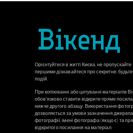
Орієнтуйтеся в житті Києва, не пропускайте
першими дізнавайтеся про секретне, будьте 
подій.
При копіюванні або цитуванні матеріалів В
обовʼязково ставити відкрите пряме посил
нижче другого абзацу. Використання фотог
дозволяється за умови зазначення джерел
фотографії, імені фотографа (якщо є) та пр
відкритого посилання на матеріал.