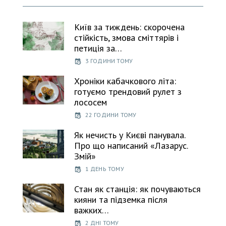
Київ за тиждень: скорочена
стійкість, змова сміттярів і
петиція за…
3 ГОДИНИ ТОМУ
Хроніки кабачкового літа:
готуємо трендовий рулет з
лососем
22 ГОДИНИ ТОМУ
Як нечисть у Києві панувала.
Про що написаний «Лазарус.
Змій»
1 ДЕНЬ ТОМУ
Стан як станція: як почуваються
кияни та підземка після
важких…
2 ДНІ ТОМУ