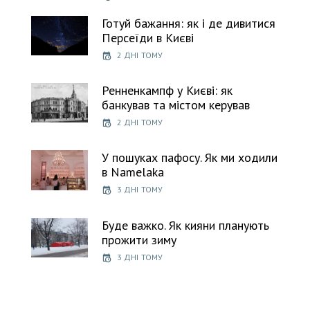
Готуй бажання: як і де дивитися
Персеїди в Києві
2 ДНІ ТОМУ
Ренненкампф у Києві: як
банкував та містом керував
2 ДНІ ТОМУ
У пошуках пафосу. Як ми ходили
в Namelaka
3 ДНІ ТОМУ
Буде важко. Як кияни планують
прожити зиму
3 ДНІ ТОМУ