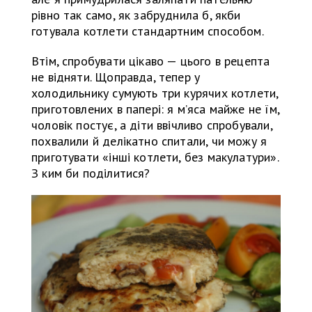
рівно так само, як забруднила б, якби
готувала котлети стандартним способом.
Втім, спробувати цікаво — цього в рецепта
не відняти. Щоправда, тепер у
холодильнику сумують три курячих котлети,
приготовлених в папері: я м’яса майже не їм,
чоловік постує, а діти ввічливо спробували,
похвалили й делікатно спитали, чи можу я
приготувати «інші котлети, без макулатури».
З ким би поділитися?