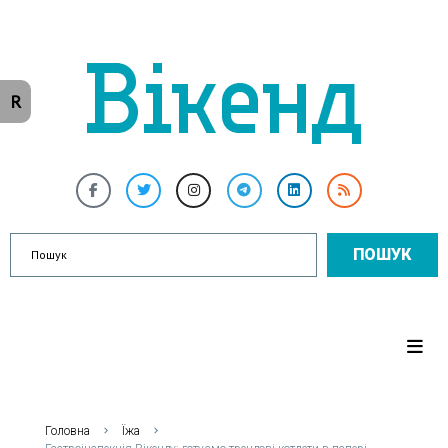
R
ПОШУК
Головна
Їжа