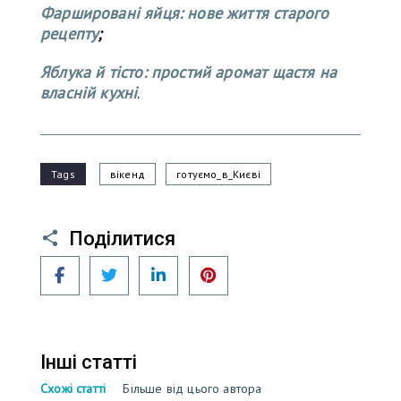
Фаршировані яйця: нове життя старого
рецепту
;
Яблука й тісто: простий аромат щастя на
власній кухні
.
Tags
вікенд
готуємо_в_Києві
Поділитися
Facebook
Twitter
LinkedIn
Pinterest
Інші статті
Схожі статті
Більше від цього автора