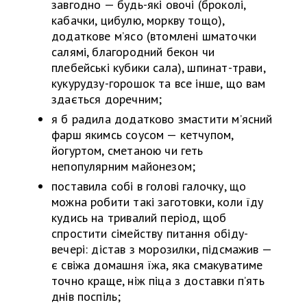
завгодно — будь-які овочі (броколі,
кабачки, цибулю, моркву тощо),
додаткове м’ясо (втомлені шматочки
салямі, благородний бекон чи
плебейські кубики сала), шпинат-трави,
кукурудзу-горошок та все інше, що вам
здається доречним;
я б радила додатково змастити м’ясний
фарш якимсь соусом — кетчупом,
йогуртом, сметаною чи геть
непопулярним майонезом;
поставила собі в голові галочку, що
можна робити такі заготовки, коли їду
кудись на тривалий період, щоб
спростити сімейству питання обіду-
вечері: дістав з морозилки, підсмажив —
є свіжа домашня їжа, яка смакуватиме
точно краще, ніж піца з доставки п’ять
днів поспіль;