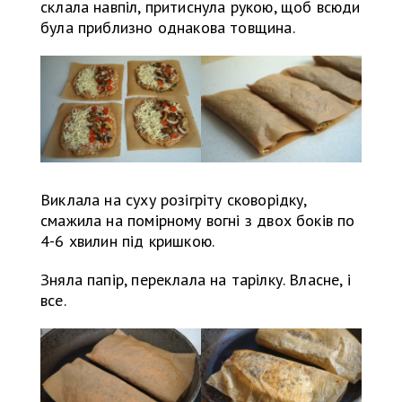
склала навпіл, притиснула рукою, щоб всюди
була приблизно однакова товщина.
Виклала на суху розігріту сковорідку,
смажила на помірному вогні з двох боків по
4-6 хвилин під кришкою.
Зняла папір, переклала на тарілку. Власне, і
все.