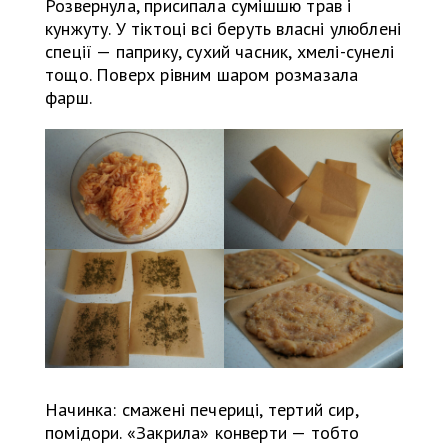
Розвернула, присипала сумішшю трав і
кунжуту. У тіктоці всі беруть власні улюблені
спеції — паприку, сухий часник, хмелі-сунелі
тощо. Поверх рівним шаром розмазала
фарш.
Начинка: смажені печериці, тертий сир,
помідори. «Закрила» конверти — тобто