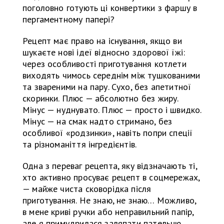
поголовно готують ці конвертики з фаршу в
пергаментному папері?
Рецепт має право на існування, якщо ви
шукаєте нові ідеї відносно здорової їжі:
через особливості приготування котлети
виходять чимось середнім між тушкованими
та звареними на пару. Сухо, без апетитної
скоринки. Плюс — абсолютно без жиру.
Мінус — нуднувато. Плюс — просто і швидко.
Мінус — на смак надто стримано, без
особливої «родзинки», навіть попри спеції
та різноманіття інгредієнтів.
Одна з переваг рецепта, яку відзначають ті,
хто активно просуває рецепт в соцмережах,
— майже чиста сковорідка після
приготування. Не знаю, не знаю… Можливо,
в мене криві ручки або неправильний папір,
але я примудрилася заляпати пательню