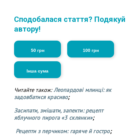
Сподобалася стаття? Подякуй
автору!
50 грн
100 грн
Інша сума
Читайте також:
Леопардові млинці: як
задовбатися красиво
;
Засипати, змішати, запекти: рецепт
яблучного пирога «3 склянки»
;
Рецепти з перчиком: гаряче й гостро
;