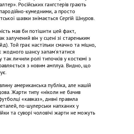
лтер». Російських гангстерів грають
 пародійно-кумедними, а просто
тської шавки знімається Сергій Шнуров.
ість мав би потішити цей факт,
 залучений він у сцені зі стареньким
). Той грає настільки смачно та міцно,
є жодного шансу запам’ятатися
у так личили ролі типочків у костюмі з
равляється з новим амплуа. Видно, що
ує.
влину американська публіка, але нашій
ова. Жарти типу «ніколи не бачив
футболці «кавказ», дивні правила
еталей, по-шулерськи напханих у
бійки та суворі чоловічі жарти не можуть