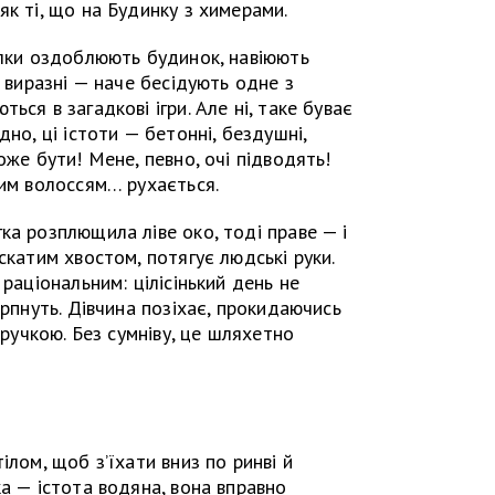
як ті, що на Будинку з химерами.
алки оздоблюють будинок, навіюють
, виразні — наче бесідують одне з
ься в загадкові ігри. Але ні, таке буває
дно, ці істоти — бетонні, бездушні,
оже бути! Мене, певно, очі підводять!
гим волоссям… рухається.
ка розплющила ліве око, тоді праве — і
скатим хвостом, потягує людські руки.
 раціональним: цілісінький день не
ерпнуть. Дівчина позіхає, прокидаючись
 ручкою. Без сумніву, це шляхетно
ілом, щоб з’їхати вниз по ринві й
ка — істота водяна, вона вправно