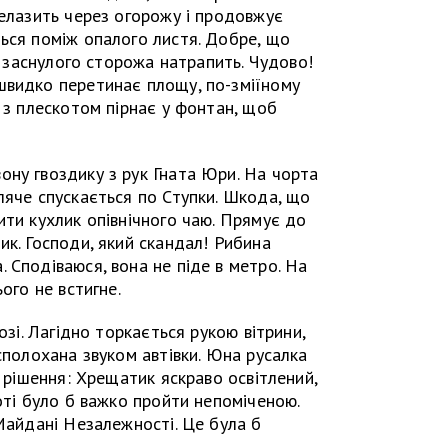
релазить через огорожу і продовжує
ься поміж опалого листя. Добре, що
на заснулого сторожа натрапить. Чудово!
швидко перетинає площу, по-зміїному
і з плескотом пірнає у фонтан, щоб
ну гвоздику з рук Гната Юри. На чорта
ляче спускається по Ступки. Шкода, що
ити кухлик опівнічного чаю. Прямує до
ик. Господи, який скандал! Рибина
 Сподіваюся, вона не піде в метро. На
ого не встигне.
озі. Лагідно торкається рукою вітрини,
сполохана звуком автівки. Юна русалка
е рішення: Хрещатик яскраво освітлений,
оті було б важко пройти непоміченою.
 Майдані Незалежності. Це була б