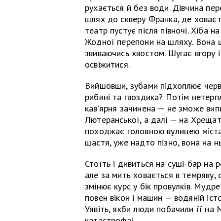
рухається й без води. Дівчина пе
шлях до скверу Франка, де ховаєт
театр пустує після півночі. Хіба 
Жодної перепони на шляху. Вона 
звиваючись хвостом. Шугає вгору 
освіжитися.
Вийшовши, зубами підхоплює черво
рибині та гвоздика? Потім нетерп
кав’ярня зачинена — не зможе вип
Лютеранської, а далі — на Хрещат
походжає головною вулицею міста.
щастя, уже надто пізно, вона на нь
Стоїть і дивиться на суші-бар на р
але за мить ховається в темряву, 
змінює курс у бік провулків. Мудр
повен вікон і машин — водяній іст
Уявіть, якби люди побачили її на
катастрофа!