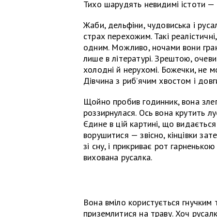
Тихо шарудять невидимі істоти — 
Жаби, дельфіни, чудовиська і рус
страх перехожим. Такі реалістичні
одним. Можливо, ночами вони грают
лише в літературі. Зрештою, очеви
холодні й нерухомі. Божечки, не м
Дівчина з риб’ячим хвостом і дов
Щойно пробив годинник, вона злег
роззирнулася. Ось вона крутить лу
Єдине в цій картині, що видається
ворушитися — звісно, кінцівки зат
зі сну, і прикриває рот гарненькою
вихована русалка.
Вона вміло користується гнучким т
приземлитися на траву. Хоч русал