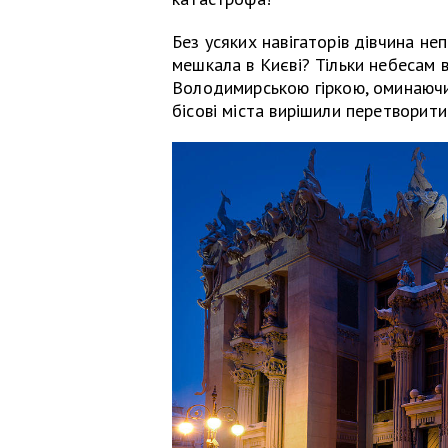
Без усяких навігаторів дівчина не
мешкала в Києві? Тільки небесам в
Володимирською гіркою, оминаючи ц
бісові міста вирішили перетворити 