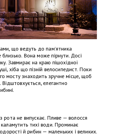
дами, що ведуть до пам’ятника
 близько. Вона може пірнути. Досі
ику. Завмирає на краю пішохідної
уші, хіба що пізній велосипедист. Поки
го мосту знаходить зручне місце, щоб
. Відштовхується, елегантно
ибині.
з рота не випускає. Пливе — волосся
т каламутить тихі води. Проминає
водорості й рибин — маленьких і великих.