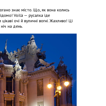
погано знає місто. Що, як вона колись
ідомо! Voilà — русалка іде
ікаві очі й вуличні вогні. Жахливо! Ці
ніч на день.