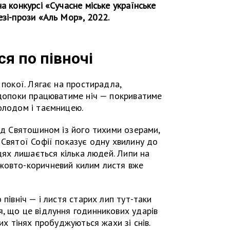
а конкурсі «Сучасне міське українське
езі-прози «Аль Мор», 2022.
ся по півночі
 покої. Лягає на простирадла,
 допоки працюватиме ніч — покриватиме
олодом і таємницею.
над Святошином із його тихими озерами,
 Святої Софії показує одну хвилину до
ицях лишається кілька людей. Липи на
жовто-коричневий килим листя вже
 північ — і листя старих лип тут-таки
, що це відлуння годинникових ударів
них тінях пробуджуються жахи зі снів.