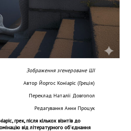
Зображення згенероване ШІ
Автор Йоргос Коніаріс (Греція)
Переклад Наталії Довгопол
Редагування Анни Процук
ріс, грек, після кількох візитів до
номінацію від літературного об’єднання