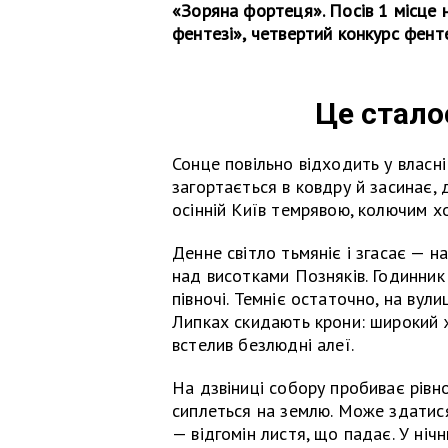
«Зоряна фортеця». Посів 1 місце н
фентезі», четвертий конкурс фент
Це стало
Сонце повільно відходить у власні
загортається в ковдру й засинає,
осінній Київ темрявою, колючим х
Денне світло тьмяніє і згасає — 
над висотками Позняків. Годинник
півночі. Темніє остаточно, на вул
Липках скидають крони: широкий 
встелив безлюдні алеї.
На дзвіниці собору пробиває рівно
сиплеться на землю. Може здатися
— відгомін листя, що падає. У ніч