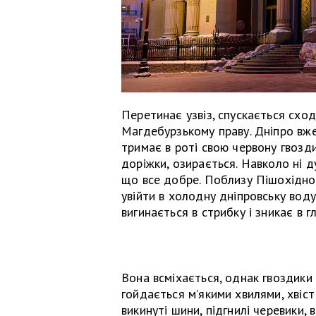
Перетинає узвіз, спускається схо
Магдебурзькому праву. Дніпро вже
тримає в роті свою червону гвозд
доріжки, озирається. Навколо ні д
що все добре. Поблизу Пішохідно
увійти в холодну дніпровську воду
вигинається в стрибку і зникає в гл
Вона всміхається, однак гвоздики 
гойдається м’якими хвилями, хвіс
викинуті шини, підгнилі черевики, 