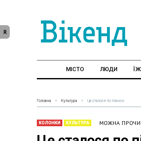
R
МІСТО
ЛЮДИ
ЇЖ
Головна
Культура
Це сталося по півночі
МОЖНА ПРОЧИТ
КОЛОНКИ
КУЛЬТУРА
Це сталося по п