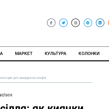
А
МАРКЕТ
КУЛЬТУРА
КОЛОНКИ
шиють одяг для закордонних ельфів
ВИЛИН
сілля: як киянки