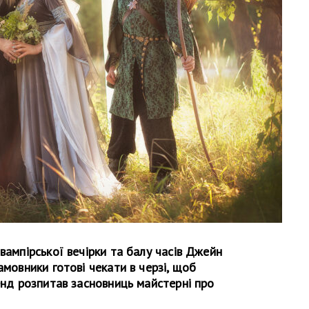
вампірської вечірки та балу часів Джейн
амовники готові чекати в черзі, щоб
кенд розпитав засновниць майстерні про