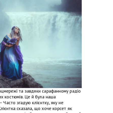
оцмережі та завдяки сарафанному радіо
их костюмів. Це й була наша
— Часто згадую клієнтку, яку не
лієнтка сказала, що хоче корсет як