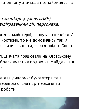
 на одному з виїздів познайомилася з
n role-playing game, LARP)
відіграванням дій персонажа.
 для майстерні, планувала переїзд. А
ї костюми, то ми домовились так: я
шки вчать шити, — розповідає Ганна.
ті. Дівчата працювали на Кловському
 брали участь у подіях на Майдані, а в
и.
ла два дипломи: бухгалтера та з
атериною стали партнерками та
 роботи.