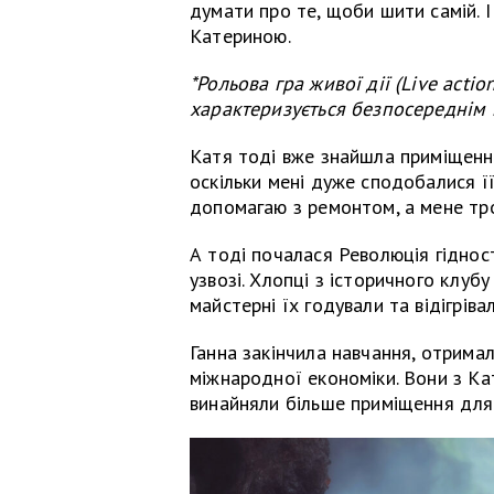
думати про те, щоби шити самій. І
Катериною.
*Рольова гра живої дії (Live actio
характеризується безпосереднім 
Катя тоді вже знайшла приміщення
оскільки мені дуже сподобалися ї
допомагаю з ремонтом, а мене тро
А тоді почалася Революція гіднос
узвозі. Хлопці з історичного клубу
майстерні їх годували та відігрівал
Ганна закінчила навчання, отрима
міжнародної економіки. Вони з К
винайняли більше приміщення для