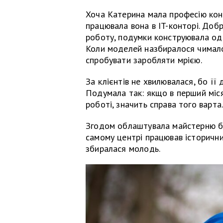
Хоча Катерина мала професію кон
працювала вона в IT-конторі. Добр
роботу, подумки конструювала одя
Коли моделей назбиралося чимало
спробувати заробляти мрією.
За клієнтів не хвилювалася, бо її
Подумала так: якщо в перший міся
роботі, значить справа того варта.
Згодом облаштувала майстерню біл
самому центрі працював історични
збиралася молодь.