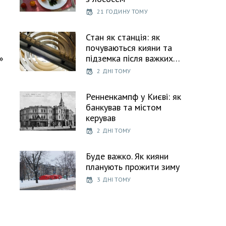
21 ГОДИНУ ТОМУ
Стан як станція: як
почуваються кияни та
»
підземка після важких…
2 ДНІ ТОМУ
Ренненкампф у Києві: як
банкував та містом
керував
2 ДНІ ТОМУ
Буде важко. Як кияни
планують прожити зиму
3 ДНІ ТОМУ