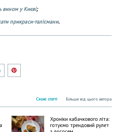
ь вином у Києві
;
кати прикраси-талісмани
.
er
LinkedIn
Pinterest
Схожі статті
Більше від цього автора
Хроніки кабачкового літа:
а
готуємо трендовий рулет
з лососем