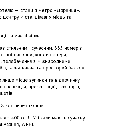
готелю — станція метро «Дарниця».
центру міста, цікавих місць та
ці та має 4 зірки.
ав стильним і сучасним. 335 номерів
 є робочі зони, кондиціонери,
i, телебачення з міжнародними
йф, гарна ванна та просторий балкон.
не лише місце зупинки та відпочинку
онференцій, презентацій, семінарів,
шетів.
8 конференц-залів.
 до 400 осіб. Усі зали мають сучасну
нування, Wi-Fi.