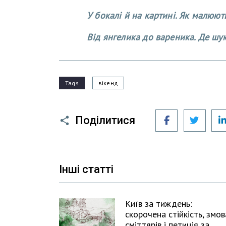
У бокалі й на картині. Як малюют
Від янгелика до вареника. Де шу
Tags
вікенд
Facebook
Twitt
Поділитися
Інші статті
Київ за тиждень:
скорочена стійкість, змов
сміттярів і петиція за…