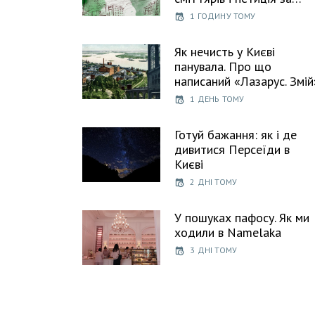
1 ГОДИНУ ТОМУ
Як нечисть у Києві
панувала. Про що
написаний «Лазарус. Змій
1 ДЕНЬ ТОМУ
Готуй бажання: як і де
дивитися Персеїди в
Києві
2 ДНІ ТОМУ
У пошуках пафосу. Як ми
ходили в Namelaka
3 ДНІ ТОМУ