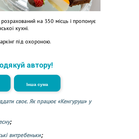
 розрахований на 350 місць і пропонує
ської кухні.
аркінг під охороною.
одякуй автору!
Інша сума
ддати своє. Як працює «Кенгуруш» у
есну
;
ські витребеньки
;