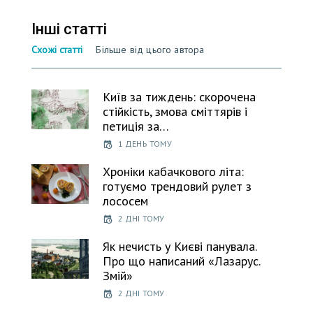
Інші статті
Схожі статті
Більше від цього автора
Київ за тиждень: скорочена
стійкість, змова сміттярів і
петиція за…
1 ДЕНЬ ТОМУ
Хроніки кабачкового літа:
готуємо трендовий рулет з
лососем
2 ДНІ ТОМУ
Як нечисть у Києві панувала.
Про що написаний «Лазарус.
Змій»
2 ДНІ ТОМУ