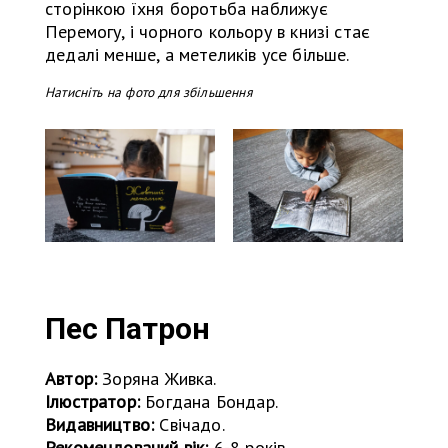
сторінкою їхня боротьба наближує
Перемогу, і чорного кольору в книзі стає
дедалі менше, а метеликів усе більше.
Натисніть на фото для збільшення
Пес Патрон
Автор:
Зоряна Живка.
Ілюстратор:
Богдана Бондар.
Видавництво:
Свічадо.
Рекомендований вік:
6-8 років.