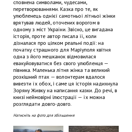
сповнена символами, чудесами,
перетворюваннями. Казка про те, як
улюбленець однієї самотньої літньої жінки
врятував людей, оточених ворогом в
одному з міст України. Звісно, це вигадана
історія, проте автор писала її, коли
дізналася про цілком реальні події: на
початку страшного для Маріуполя квітня
одна з його мешканок відмовилася
евакуйовуватися без свого улюбленця —
півника. Маленька літня жінка та великий
розкішний птах — волонтерам вдалося
вивезти їх обох, і саме ця історія надихнула
Зоряну Живку на написання казки. До речі, в
книзі неймовірні ілюстрації — їх можна
розглядати довго-довго.
Натисніть на фото для збільшення