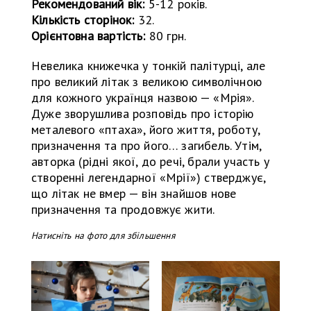
Рекомендований вік:
5-12 років.
Кількість сторінок:
32.
Орієнтовна вартість:
80 грн.
Невелика книжечка у тонкій палітурці, але
про великий літак з великою символічною
для кожного українця назвою — «Мрія».
Дуже зворушлива розповідь про історію
металевого «птаха», його життя, роботу,
призначення та про його… загибель. Утім,
авторка (рідні якої, до речі, брали участь у
створенні легендарної «Мрії») стверджує,
що літак не вмер — він знайшов нове
призначення та продовжує жити.
Натисніть на фото для збільшення