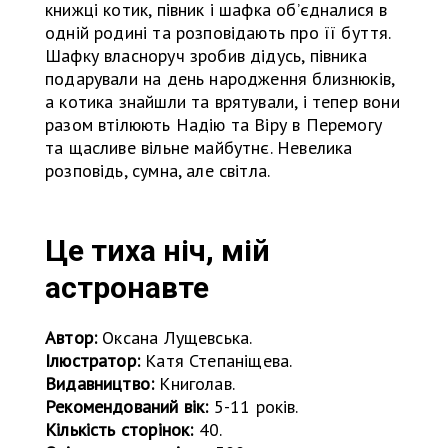
книжці котик, півник і шафка об’єдналися в
одній родині та розповідають про її буття.
Шафку власноруч зробив дідусь, півника
подарували на день народження близнюків,
а котика знайшли та врятували, і тепер вони
разом втілюють Надію та Віру в Перемогу
та щасливе вільне майбутнє. Невелика
розповідь, сумна, але світла.
Це тиха ніч, мій
астронавте
Автор:
Оксана Лущевська.
Ілюстратор:
Катя Степаніщева.
Видавництво:
Книголав.
Рекомендований вік:
5-11 років.
Кількість сторінок:
40.