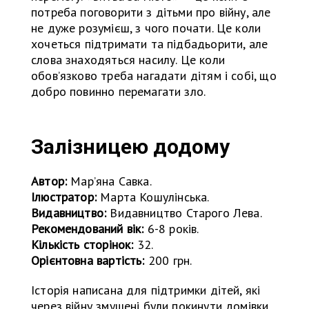
потреба поговорити з дітьми про війну, але
не дуже розумієш, з чого почати. Це коли
хочеться підтримати та підбадьорити, але
слова знаходяться насилу. Це коли
обов’язково треба нагадати дітям і собі, що
добро повинно перемагати зло.
Залізницею додому
Автор:
Мар’яна Савка.
Ілюстратор:
Марта Кошулінська.
Видавництво:
Видавництво Старого Лева.
Рекомендований вік:
6-8 років.
Кількість сторінок:
32.
Орієнтовна вартість:
200 грн.
Історія написана для підтримки дітей, які
через війну змушені були покинути домівки