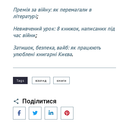
Премія за війну: як перемагали в
літературі
;
Невивчений урок: 8 книжок, написаних під
час війни
;
Затишок, безпека, вайб: як працюють
улюблені книгарні Києва
.
Tags
вікенд
книги
Поділитися
Facebook
Twitter
LinkedIn
Pinterest