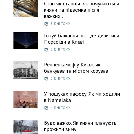
Стан як станція: як почуваються
кияни та підземка після
важких…
3 ДНІ ТОМУ
Готуй бажання: як і де дивитися
Персеїди в Києві
3 ДНІ ТОМУ
Ренненкампф у Києві: як
банкував та містом керував
3 ДНІ ТОМУ
У пошуках пафосу. Як ми ходили
в Namelaka
4 ДНІ ТОМУ
Буде важко. Як кияни планують
прожити зиму