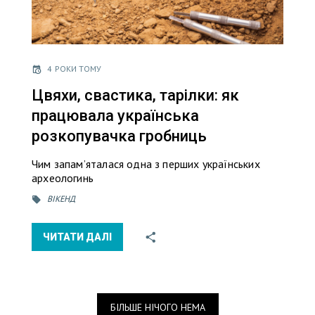
4 РОКИ ТОМУ
Цвяхи, свастика, тарілки: як
працювала українська
розкопувачка гробниць
Чим запамʼяталася одна з перших українських
археологинь
ВІКЕНД
ЧИТАТИ ДАЛІ
БІЛЬШЕ НІЧОГО НЕМА