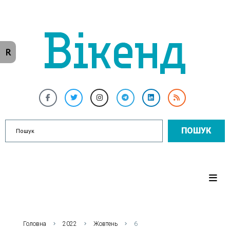
R
ПОШУК
Головна
2022
Жовтень
6