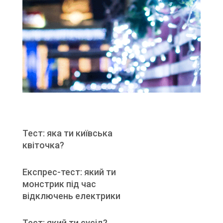
Тест: яка ти київська
квіточка?
Експрес-тест: який ти
монстрик під час
відключень електрики
Тест: який ти сусід?