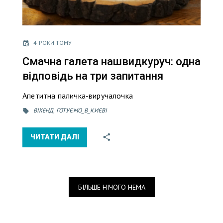
4 РОКИ ТОМУ
Смачна галета нашвидкуруч: одна
відповідь на три запитання
Апетитна паличка-виручалочка
ВІКЕНД
,
ГОТУЄМО_В_КИЄВІ
ЧИТАТИ ДАЛІ
БІЛЬШЕ НІЧОГО НЕМА