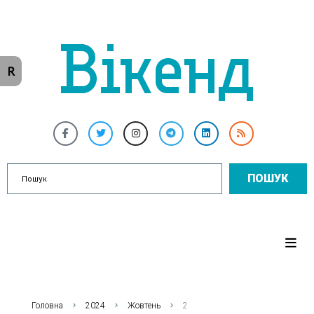
R
ПОШУК
Головна
2024
Жовтень
2