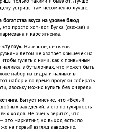
стрицы только такими и бывают. Лучше
 цену устрицы там несомненно лучше.
 богатства вкуса на уровне блюд
 это просто хот-дог. Булка (свежая) и
 пармезана и каре ягненка.
«ту гоу».
Наверное, не очень
друзьями летом не хватает крышечек на
 чтобы гулять с ними, как с привычным
и наливка в бутылочках, что может быть
кже набор из сидра и наливки в
тот набор и во время прогулки собирать
ати, авоську можно купить без очереди.
етинга.
Бытует мнение, что «Белый
одобных заведений, а его популярность
вых ходов. Не очень верится, что
 это маркетинг, но выход есть: по
же на первый взгляд заведение.