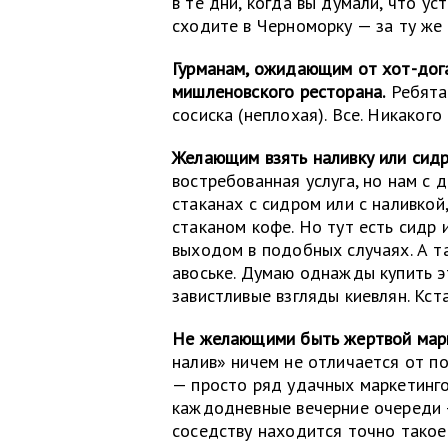
в те дни, когда вы думали, что у
сходите в Черноморку — за ту же
Гурманам, ожидающим от хот-дога
мишленовского ресторана.
Ребята,
сосиска (неплохая). Все. Никакого
Желающим взять наливку или сидр 
востребованная услуга, но нам с 
стаканах с сидром или с наливкой,
стаканом кофе. Но тут есть сидр 
выходом в подобных случаях. А та
авоське. Думаю однажды купить э
завистливые взгляды киевлян. Кст
Не желающими быть жертвой марк
налив» ничем не отличается от п
— просто ряд удачных маркетинго
каждодневные вечерние очереди —
соседству находится точно такое 