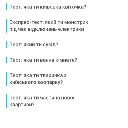
Тест: яка ти київська квіточка?
Експрес-тест: який ти монстрик
під час відключень електрики
Тест: який ти сусід?
Тест: яка ти ванна кімната?
Тест: яка ти тваринка з
київського зоопарку?
Тест: яка ти частина нової
квартири?