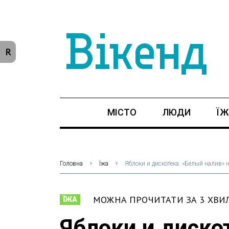
R
МІСТО
ЛЮДИ
ЇЖ
Головна
Їжа
Яблоки и дискотека. «Белый налив» 
МОЖНА ПРОЧИТАТИ ЗА 3 ХВ
ЇЖА
Яблоки и диско