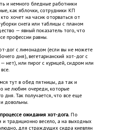
ь и немного бледные работники
ные, как яблочки, сотрудники КП
 кто хочет на часик оторваться от
 уборки снега или таблицы с планом
ество — явный показатель того, что
се профессии равны.
т-дог с лимонадом (если вы не можете
бочего дня), вегетарианский хот-дог с
— нет), или пирог с курицей, сидром или
все.
ся тут в обед пятницы, да так и
о не любим очереди, которые
о дня. Так получается, что все еще
 и довольны.
процессе ожидания хот-дога.
По
 и традиционно весело, а на выходных
голюдно, для страждущих сидра киевлян