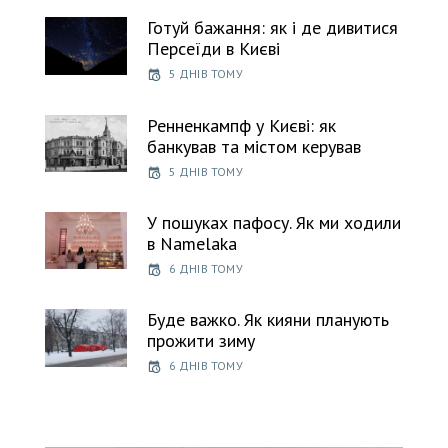
Готуй бажання: як і де дивитися
Персеїди в Києві
5 ДНІВ ТОМУ
Ренненкампф у Києві: як
банкував та містом керував
5 ДНІВ ТОМУ
У пошуках пафосу. Як ми ходили
в Namelaka
6 ДНІВ ТОМУ
Буде важко. Як кияни планують
прожити зиму
6 ДНІВ ТОМУ