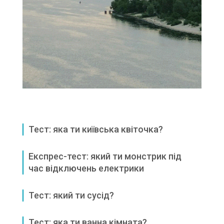
Тест: яка ти київська квіточка?
Експрес-тест: який ти монстрик під
час відключень електрики
Тест: який ти сусід?
Тест: яка ти ванна кімната?