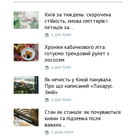
Київ за тиждень: скорочена
стійкість, змова сміттярів і
петиція за…
3 ДНІ ТОМУ
Хроніки кабачкового літа:
готуємо трендовий рулет з
лососем
4 ДНІ ТОМУ
Як нечисть у Києві панувала.
Про що написаний «Лазарус.
Змій»
4 ДНІ ТОМУ
Стан як станція: як почуваються
кияни та підземка після
важких…
5 ДНІВ ТОМУ