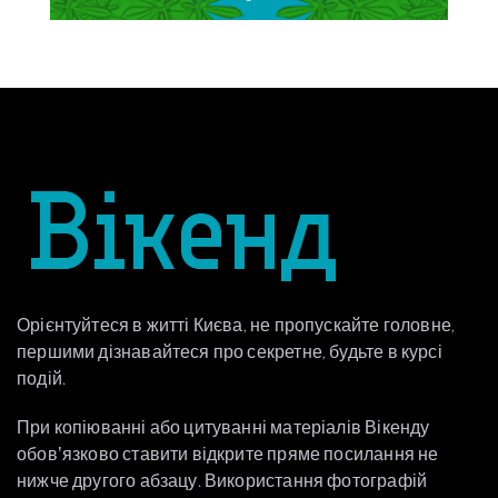
Орієнтуйтеся в житті Києва, не пропускайте головне,
першими дізнавайтеся про секретне, будьте в курсі
подій.
При копіюванні або цитуванні матеріалів Вікенду
обовʼязково ставити відкрите пряме посилання не
нижче другого абзацу. Використання фотографій