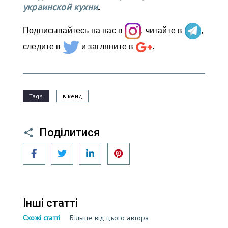
украинской кухни
.
Подписывайтесь на нас в
, читайте в
,
следите в
и загляните в
.
Tags
вікенд
Поділитися
Facebook
Twitter
LinkedIn
Pinterest
Інші статті
Схожі статті
Більше від цього автора