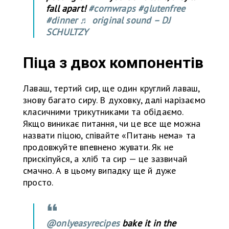
fall apart!
#cornwraps
#glutenfree
#dinner
♬ original sound – DJ
SCHULTZY
Піца з двох компонентів
Лаваш, тертий сир, ще один круглий лаваш,
знову багато сиру. В духовку, далі нарізаємо
класичними трикутниками та обідаємо.
Якщо виникає питання, чи це все ще можна
назвати піцою, співайте «Питань нема» та
продовжуйте впевнено жувати. Як не
прискіпуйся, а хліб та сир — це зазвичай
смачно. А в цьому випадку ще й дуже
просто.
@onlyeasyrecipes
bake it in the