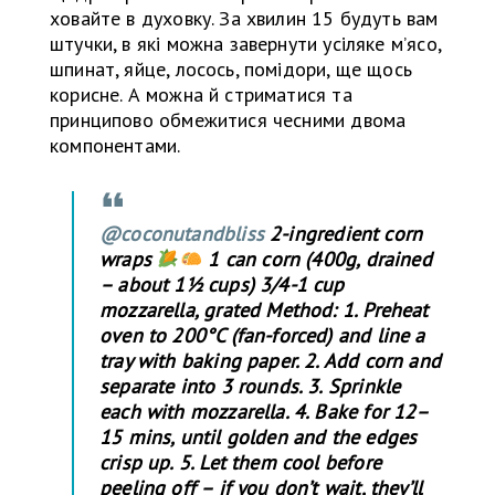
ховайте в духовку. За хвилин 15 будуть вам
штучки, в які можна завернути усіляке м’ясо,
шпинат, яйце, лосось, помідори, ще щось
корисне. А можна й стриматися та
принципово обмежитися чесними двома
компонентами.
@coconutandbliss
2-ingredient corn
wraps
1 can corn (400g, drained
– about 1½ cups) 3/4-1 cup
mozzarella, grated Method: 1. Preheat
oven to 200°C (fan-forced) and line a
tray with baking paper. 2. Add corn and
separate into 3 rounds. 3. Sprinkle
each with mozzarella. 4. Bake for 12–
15 mins, until golden and the edges
crisp up. 5. Let them cool before
peeling off – if you don’t wait, they’ll