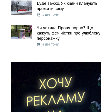
Буде важко. Як кияни планують
прожити зиму
3 ДНІ ТОМУ
Чи читала Проня порно? Що
кажуть феміністки про улюблену
персонажку
4 ДНІ ТОМУ