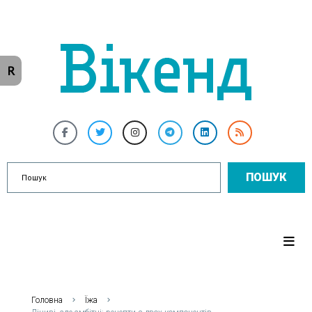
R
ПОШУК
Головна
Їжа