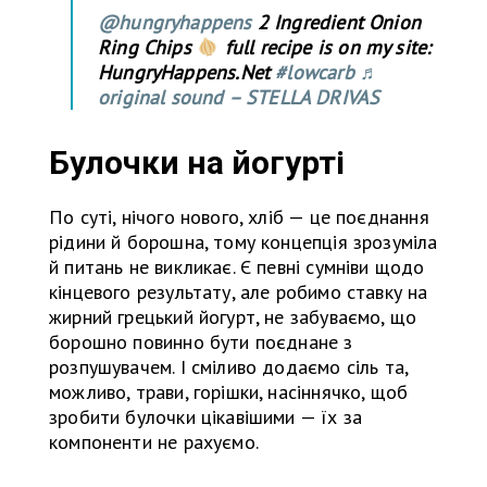
@hungryhappens
2 Ingredient Onion
Ring Chips
full recipe is on my site:
HungryHappens.Net
#lowcarb
♬
original sound – STELLA DRIVAS
Булочки на йогурті
По суті, нічого нового, хліб — це поєднання
рідини й борошна, тому концепція зрозуміла
й питань не викликає. Є певні сумніви щодо
кінцевого результату, але робимо ставку на
жирний грецький йогурт, не забуваємо, що
борошно повинно бути поєднане з
розпушувачем. І сміливо додаємо сіль та,
можливо, трави, горішки, насіннячко, щоб
зробити булочки цікавішими — їх за
компоненти не рахуємо.