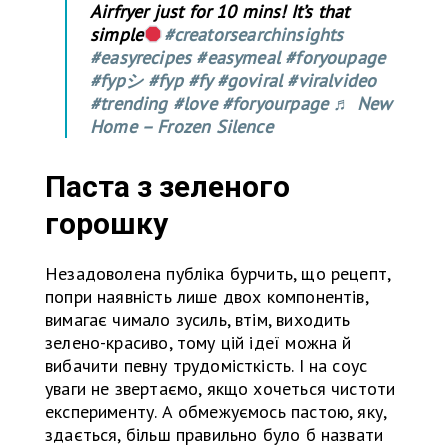
Airfryer just for 10 mins! It’s that
simple
#creatorsearchinsights
#easyrecipes
#easymeal
#foryoupage
#fypシ
#fyp
#fy
#goviral
#viralvideo
#trending
#love
#foryourpage
♬ New
Home – Frozen Silence
Паста з зеленого
горошку
Незадоволена публіка бурчить, що рецепт,
попри наявність лише двох компонентів,
вимагає чимало зусиль, втім, виходить
зелено-красиво, тому цій ідеї можна й
вибачити певну трудомісткість. І на соус
уваги не звертаємо, якщо хочеться чистоти
експерименту. А обмежуємось пастою, яку,
здається, більш правильно було б назвати