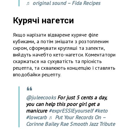
♬ original sound – Fida Recipes
Курячі нагетси
Якщо нарізати відварене куряче філе
кубиками, а потім змішати з розтопленим
сиром, сформувати кругляші та запекти,
вийдуть начебто кето-нагетси. Коментатори
скаржаться на сухуватість та прісність
рецепта, та схвалюють концепцію і ставлять
вподобайки рецепту.
@juleecooks
For just 5 cents a day,
you can help this poor girl get a
manicure
#exprESSIEyourself
#keto
#lowcarb
♬ Put Your Records On –
Corinne Bailey Rae Smooth Jazz Tribute