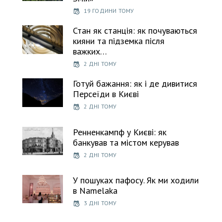
19 ГОДИНИ ТОМУ
Стан як станція: як почуваються
кияни та підземка після
важких…
2 ДНІ ТОМУ
Готуй бажання: як і де дивитися
Персеїди в Києві
2 ДНІ ТОМУ
Ренненкампф у Києві: як
банкував та містом керував
2 ДНІ ТОМУ
У пошуках пафосу. Як ми ходили
в Namelaka
3 ДНІ ТОМУ