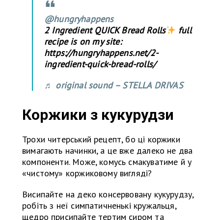
@hungryhappens
2 Ingredient QUICK Bread Rolls
full
recipe is on my site:
https://hungryhappens.net/2-
ingredient-quick-bread-rolls/
♬ original sound – STELLA DRIVAS
Коржики з кукурудзи
Трохи читерський рецепт, бо ці коржики
вимагають начинки, а це вже далеко не два
компоненти. Може, комусь смакуватиме й у
«чистому» коржиковому вигляді?
Висипайте на деко консервовану кукурудзу,
робіть з неї симпатичненькі кружальця,
щедро присипайте тертим сиром та