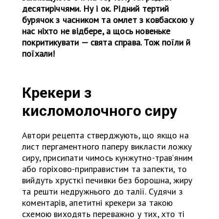
десятиріччями. Ну і ок. Рідний тертий
бурячок з часником та омлет з ковбаскою у
нас ніхто не відбере, а щось новеньке
покритикувати — свята справа. Тож поїли й
поїхали!
Крекери з
кисломолочного сиру
Автори рецепта стверджують, що якщо на
лист пергаментного паперу викласти ложку
сиру, присипати чимось кунжутно-травʼяним
або горіхово-приправистим та запекти, то
вийдуть хрусткі печивки без борошна, жиру
та решти недружнього до талії. Судячи з
коментарів, апетитні крекери за такою
схемою виходять переважно у тих, хто ті