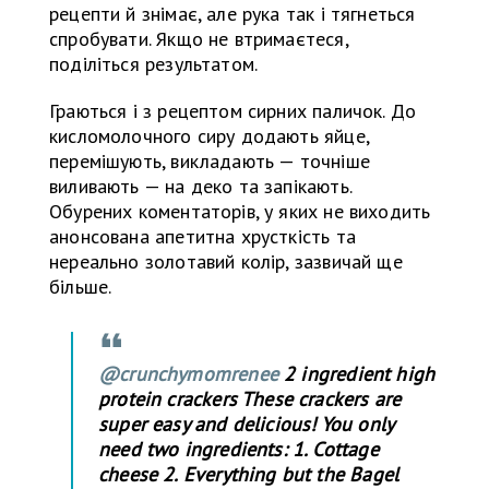
рецепти й знімає, але рука так і тягнеться
спробувати. Якщо не втримаєтеся,
поділіться результатом.
Граються і з рецептом сирних паличок. До
кисломолочного сиру додають яйце,
перемішують, викладають — точніше
виливають — на деко та запікають.
Обурених коментаторів, у яких не виходить
анонсована апетитна хрусткість та
нереально золотавий колір, зазвичай ще
більше.
@crunchymomrenee
2 ingredient high
protein crackers These crackers are
super easy and delicious! You only
need two ingredients: 1. Cottage
cheese 2. Everything but the Bagel