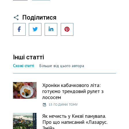
Поділитися
Facebook
Twitter
LinkedIn
Pinterest
Інші статті
Схожі статті
Більше від цього автора
Хроніки кабачкового літа:
готуємо трендовий рулет з
лососем
15 ГОДИНИ ТОМУ
Як нечисть у Києві панувала.
Про що написаний «Лазарус.
Змій»