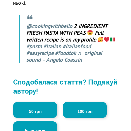
ньокі.
@cookingwithbello
2 INGREDIENT
FRESH PASTA WITH PEAS
Full
written recipe is on my profile
#pasta
#italian
#italianfood
#easyrecipe
#foodtok
♬ original
sound – Angelo Coassin
Сподобалася стаття? Подякуй
автору!
50 грн
100 грн
Інша сума