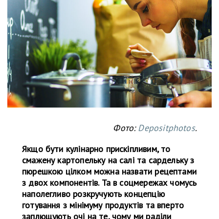
Фото:
Depositphotos
.
Якщо бути кулінарно прискіпливим, то
смажену картопельку на салі та сардельку з
пюрешкою цілком можна назвати рецептами
з двох компонентів. Та в соцмережах чомусь
наполегливо розкручують концепцію
готування з мінімуму продуктів та вперто
заплющують очі на те, чому ми раділи