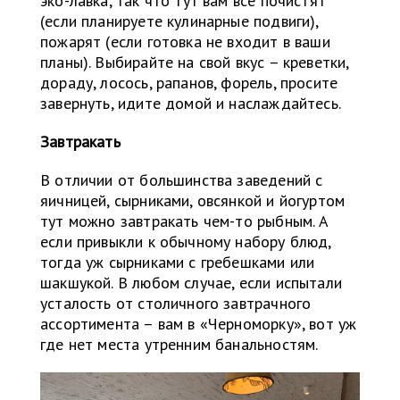
эко-лавка, так что тут вам все почистят
(если планируете кулинарные подвиги),
пожарят (если готовка не входит в ваши
планы). Выбирайте на свой вкус – креветки,
дораду, лосось, рапанов, форель, просите
завернуть, идите домой и наслаждайтесь.
Завтракать
В отличии от большинства заведений с
яичницей, сырниками, овсянкой и йогуртом
тут можно завтракать чем-то рыбным. А
если привыкли к обычному набору блюд,
тогда уж сырниками с гребешками или
шакшукой. В любом случае, если испытали
усталость от столичного завтрачного
ассортимента – вам в «Черноморку», вот уж
где нет места утренним банальностям.