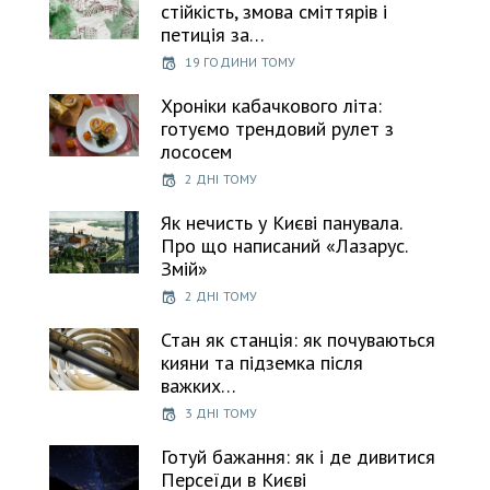
стійкість, змова сміттярів і
петиція за…
19 ГОДИНИ ТОМУ
Хроніки кабачкового літа:
готуємо трендовий рулет з
лососем
2 ДНІ ТОМУ
Як нечисть у Києві панувала.
Про що написаний «Лазарус.
Змій»
2 ДНІ ТОМУ
Стан як станція: як почуваються
кияни та підземка після
важких…
3 ДНІ ТОМУ
Готуй бажання: як і де дивитися
Персеїди в Києві