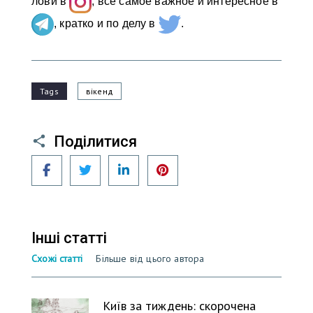
лови в
, все самое важное и интересное в
, кратко и по делу в
.
Tags
вікенд
Поділитися
Facebook
Twitter
LinkedIn
Pinterest
Інші статті
Схожі статті
Більше від цього автора
Київ за тиждень: скорочена