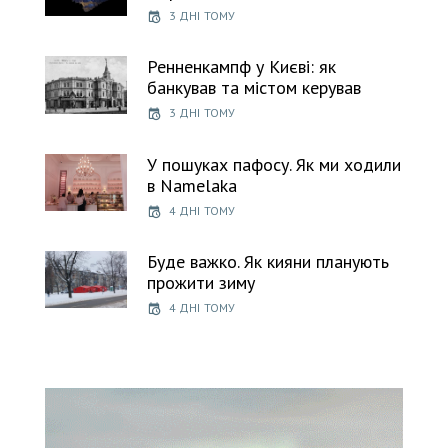
3 ДНІ ТОМУ
Ренненкампф у Києві: як
банкував та містом керував
3 ДНІ ТОМУ
У пошуках пафосу. Як ми ходили
в Namelaka
4 ДНІ ТОМУ
Буде важко. Як кияни планують
прожити зиму
4 ДНІ ТОМУ