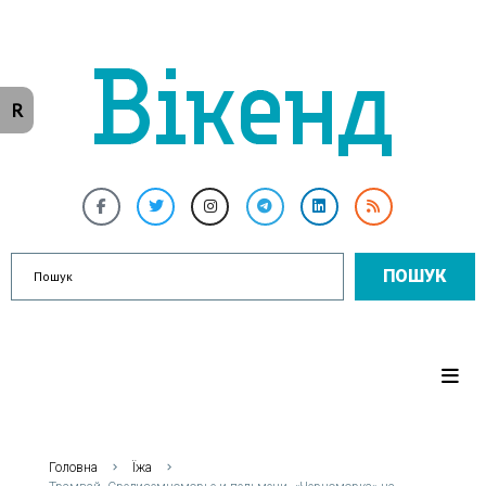
R
ПОШУК
Головна
Їжа