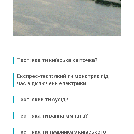
Тест: яка ти київська квіточка?
Експрес-тест: який ти монстрик під
час відключень електрики
Тест: який ти сусід?
Тест: яка ти ванна кімната?
Тест: яка ти тваринка з київського