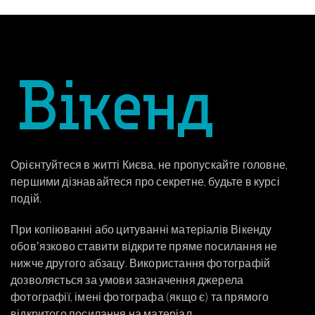
Орієнтуйтеся в житті Києва, не пропускайте головне,
першими дізнавайтеся про секретне, будьте в курсі
подій.
При копіюванні або цитуванні матеріалів Вікенду
обовʼязково ставити відкрите пряме посилання не
нижче другого абзацу. Використання фотографій
дозволяється за умови зазначення джерела
фотографії, імені фотографа (якщо є) та прямого
відкритого посилання на матеріал.