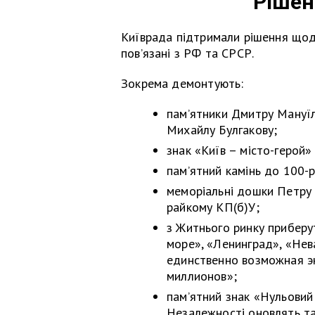
Рішен
Київрада підтримали рішення щодо 
пов’язані з РФ та СРСР.
Зокрема демонтують:
пам’ятники Дмитру Мануїль
Михайлу Булгакову;
знак «Київ – місто-герой»
пам’ятний камінь до 100-р
меморіальні дошки Петру
райкому КП(б)У;
з Житнього ринку приберу
море», «Ленинград», «Нев
единственно возможная э
миллионов»;
пам’ятний знак «Нульовий
Незалежності оновлять та 