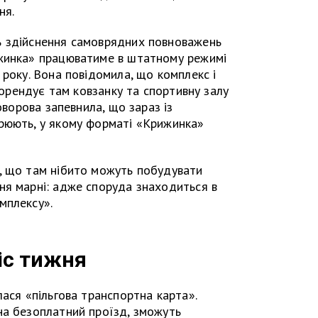
ня.
ь здійснення самоврядних повноважень
жинка» працюватиме в штатному режимі
 року. Вона повідомила, що комплекс і
о орендує там ковзанку та спортивну залу
Говорова запевнила, що зараз із
рюють, у якому форматі «Крижинка»
, що там нібито можуть побудувати
ня марні: адже споруда знаходиться в
мплексу».
іс тижня
лася «пільгова транспортна карта».
на безоплатний проїзд, зможуть