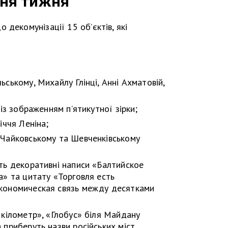
ня тижня
декомунізації 15 об’єктів, які
ському, Михайлу Глінці, Анні Ахматовій,
 із зображенням п’ятикутної зірки;
іччя Леніна;
 Чайковському та Шевченківському
ть декоративні написи «Балтийское
а» та цитату «Торговля есть
кономическая связь между десятками
 кілометр», «Глобус» біля Майдану
приберуть назви російських міст.