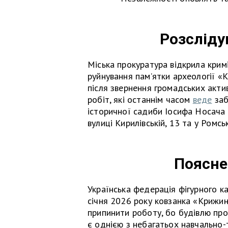
Розсліду
Міська прокуратура відкрила кри
руйнування пам’ятки археології «К
після звернення громадських акти
робіт, які останнім часом
веде
заб
історичної садиби Іосифа Носача 
вулиці Кирилівській, 13 та у Ромсь
Поясне
Українська федерація фігурного к
січня 2026 року ковзанка «Крижи
припинити роботу, бо будівлю пр
є однією з небагатьох навчально