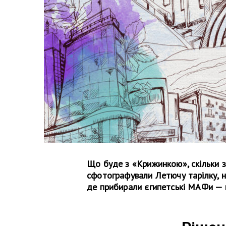
Що буде з «Крижинкою», скільки 
сфотографували Летючу тарілку, на
де прибирали єгипетські МАФи — щ