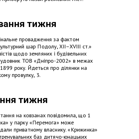
вання тижня
мінальне провадження за фактом
ультурний шар Подолу, XII–XVIII ст.»
вістів щодо земляних і будівельних
удовник ТОВ «Дніпро-2002» в межах
1899 року. Йдеться про ділянки на
кому провулку, 3.
ння тижня
атання на ковзанах повідомила, що 1
нка» у парку «Перемога» може
одали приватному власнику. «Крижинка»
-тренувальних баз дитячо-юнацьких