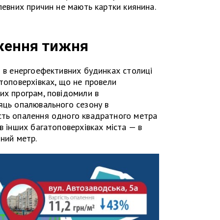
певних причин не мають картки киянина.
ення тижня
і в енергоефективних будинках столиці
атоповерхівках, що не провели
их програм, повідомили в
яць опалювального сезону в
сть опалення одного квадратного метра
в інших багатоповерхівках міста — в
тний метр.