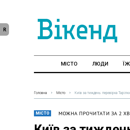
R
МІСТО
ЛЮДИ
ЇЖ
Головна
Місто
Київ за тиждень: перевірка Тарілк
МОЖНА ПРОЧИТАТИ ЗА 2 Х
МІСТО
Київ за тиждень