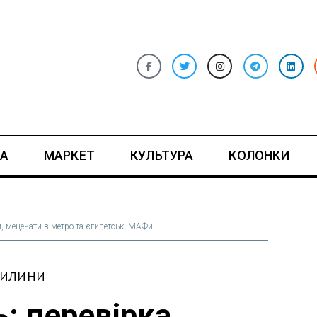
А
МАРКЕТ
КУЛЬТУРА
КОЛОНКИ
и, меценати в метро та єгипетські МАФи
ВИЛИНИ
: перевірка