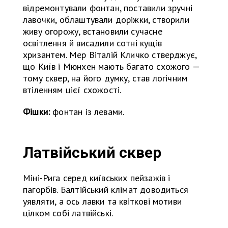
відремонтували фонтан, поставили зручні
лавочки, облаштували доріжки, створили
живу огорожу, встановили сучасне
освітлення й висадили сотні кущів
хризантем. Мер Віталій Кличко стверджує,
що Київ і Мюнхен мають багато схожого —
тому сквер, на його думку, став логічним
втіленням цієї схожості.
Фішки:
фонтан із левами.
Латвійський сквер
Міні-Рига серед київських пейзажів і
пагорбів. Балтійський клімат доводиться
уявляти, а ось лавки та квіткові мотиви
цілком собі латвійські.