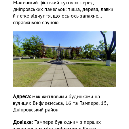
Маленький фінський куточок серед
дніпровських панельок: тиша, дерева, лавки
й легке відчуття, що ось-ось запахне…
справжньою сауною.
Адреса:
між житловими будинками на
вулицях Вифлеємська, 16 та Тампере, 15,
Дніпровський район.
Довідка:
Тампере був одним з перших
закордонних міст-побратимів Києва —