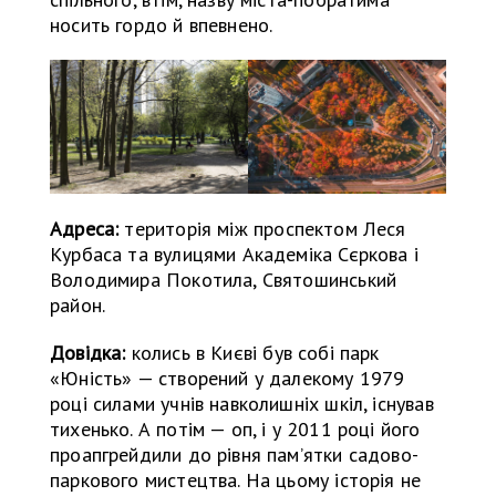
носить гордо й впевнено.
Адреса:
територія між проспектом Леся
Курбаса та вулицями Академіка Сєркова і
Володимира Покотила, Святошинський
район.
Довідка:
колись в Києві був собі парк
«Юність» — створений у далекому 1979
році силами учнів навколишніх шкіл, існував
тихенько. А потім — оп, і у 2011 році його
проапгрейдили до рівня пам’ятки садово-
паркового мистецтва. На цьому історія не