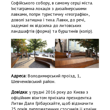
Софійського собору, в самому серці міста.
Інстаграмна локація з дизайнерськими
лавками, попри туристичну «географію»,
доволі затишна і тиха. Лавки, до речі,
задумані як відсилка до литовських
ландшафтів (форма) та бурштинів (колір).
Адреса:
Володимирський проїзд, 1,
Шевченківський район.
Довідка:
у грудні 2016 року до Києва з
офіційним візитом приїхала президентка
Литви Даля Грібаускайте, щоб відзначити
25 років дипломатичних стосунків її країни