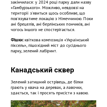
закінчилася: у 2024 році парку дали назву
«Гамбурзького». Можливо, невдовзі на
території з’явиться щось особливе, що
пов’язуватиме локацію з Німеччиною. Поки
ані брецелів, ані берлінських пончиків, ані
чогось іншого не спостерігається.
Фішки:
квіткова композиція «Український
піксель», пішохідний міст до сусіднього
парку, зелений лабіринт.
Канадський сквер
Зелений затишний острівець, де білки
грають у квача на деревах, а лавочки,
здається, так і просять присісти з кавою.