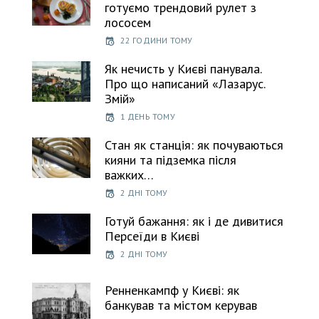
готуємо трендовий рулет з
лососем
22 ГОДИНИ ТОМУ
Як нечисть у Києві панувала.
Про що написаний «Лазарус.
Змій»
1 ДЕНЬ ТОМУ
Стан як станція: як почуваються
кияни та підземка після
важких…
2 ДНІ ТОМУ
Готуй бажання: як і де дивитися
Персеїди в Києві
2 ДНІ ТОМУ
Ренненкампф у Києві: як
банкував та містом керував