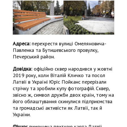
Адреса:
перехрестя вулиці Омеляновича-
Павленка та Бутишевського провулку,
Печерський район.
Довідка:
офіційно сквер народився у жовтні
2019 року, коли Віталій Кличко та посол
Латвії в Україні Юріс Пойканс перерізали
стрічку та зробили купу фотографій. Сквер,
звісно ж, символ дружби двох країн, тому на
його облаштування скинулися підприємства
та громадські активісти як Латвії, так й
України.
Фішки:
вимощена плиткою карта Латвії,