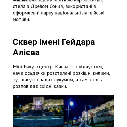
стела з Древом Сонця, використані в
оформленні парку національні латвійські
мотиви.
Сквер імені Гейдара
Алієва
Міні-Баку в центрі Києва — з відчуттям,
наче осьдечки розстелені розкішні килими,
тут ласуєш рахат-лукумом, а там хтось
розповідає східні казки.