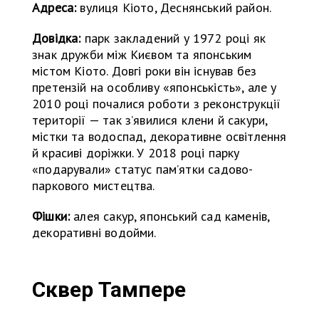
Адреса:
вулиця Кіото, Деснянський район.
Довідка:
парк закладений у 1972 році як
знак дружби між Києвом та японським
містом Кіото. Довгі роки він існував без
претензій на особливу «японськість», але у
2010 році почалися роботи з реконструкції
території — так з’явилися клени й сакури,
містки та водоспад, декоративне освітлення
й красиві доріжки. У 2018 році парку
«подарували» статус пам’ятки садово-
паркового мистецтва.
Фішки:
алея сакур, японський сад каменів,
декоративні водойми.
Сквер Тампере