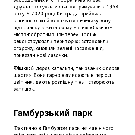
дружні стосунки міста підтримували з 1954
року. У 2020 році Київрада прийняла
рішення офіційно назвати невелику зону
відпочинку в житловому масиві «Сквером
міста-побратима Тампере». Тоді ж
реконструювали територію: встановили
огорожу, оновили зелені насадження,
привезли нові лавочки.
Фішки:
8 дерев катальпи, так званих «дерев
щастя». Вони гарно виглядають в період
цвітіння, дають розкішну тінь і створюють
затишок.
Гамбурзький парк
Фактично з Гамбургом парк не має нічого
спільного, втім, назву міста-побратима