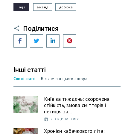
Tags
вікенд
добірка
Поділитися
Facebook
Twitter
LinkedIn
Pinterest
Інші статті
Схожі статті
Більше від цього автора
Київ за тиждень: скорочена
стійкість, змова сміттярів і
петиція за…
2 ГОДИНИ ТОМУ
Хроніки кабачкового літа: