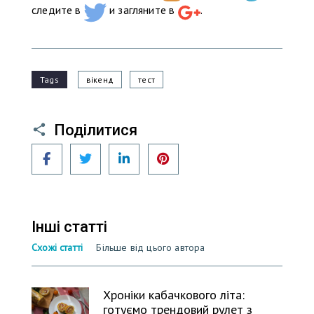
следите в
и загляните в
.
Tags
вікенд
тест
Поділитися
Facebook
Twitter
LinkedIn
Pinterest
Інші статті
Схожі статті
Більше від цього автора
Хроніки кабачкового літа:
готуємо трендовий рулет з