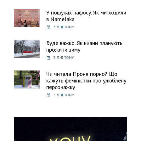
У пошуках пафосу. Як ми ходили
в Namelaka
2 ДНІ ТОМУ
Буде важко. Як кияни планують
прожити зиму
3 ДНІ ТОМУ
Чи читала Проня порно? Що
кажуть феміністки про улюблену
персонажку
3 ДНІ ТОМУ