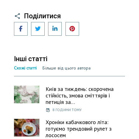
Поділитися
Facebook
Twitter
LinkedIn
Pinterest
Інші статті
Схожі статті
Більше від цього автора
Київ за тиждень: скорочена
стійкість, змова сміттярів і
петиція за…
8 ГОДИНИ ТОМУ
Хроніки кабачкового літа:
готуємо трендовий рулет з
лососем