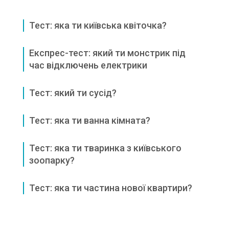
Тест: яка ти київська квіточка?
Експрес-тест: який ти монстрик під
час відключень електрики
Тест: який ти сусід?
Тест: яка ти ванна кімната?
Тест: яка ти тваринка з київського
зоопарку?
Тест: яка ти частина нової квартири?