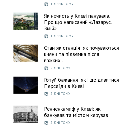
1 ДЕНЬ ТОМУ
Як нечисть у Києві панувала.
Про що написаний «Лазарус.
Змій»
1 ДЕНЬ ТОМУ
Стан як станція: як почуваються
кияни та підземка після
важких…
2 ДНІ ТОМУ
Готуй бажання: як і де дивитися
Персеїди в Києві
2 ДНІ ТОМУ
Ренненкампф у Києві: як
банкував та містом керував
2 ДНІ ТОМУ