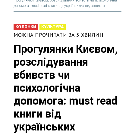
Прогулянки Києвом, розслідування вбивств чи психологічна
допомога: must read книги від українських видавництв
КОЛОНКИ
КУЛЬТУРА
МОЖНА ПРОЧИТАТИ ЗА 5 ХВИЛИН
Прогулянки Києвом,
розслідування
вбивств чи
психологічна
допомога: must read
книги від
українських