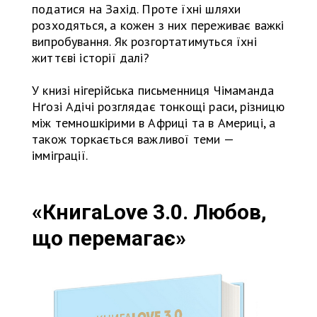
податися на Захід. Проте їхні шляхи
розходяться, а кожен з них переживає важкі
випробування. Як розгортатимуться їхні
життєві історії далі?
У книзі нігерійська письменниця Чімаманда
Нґозі Адічі розглядає тонкощі раси, різницю
між темношкірими в Африці та в Америці, а
також торкається важливої теми —
імміграції.
«КнигаLove 3.0. Любов,
що перемагає»