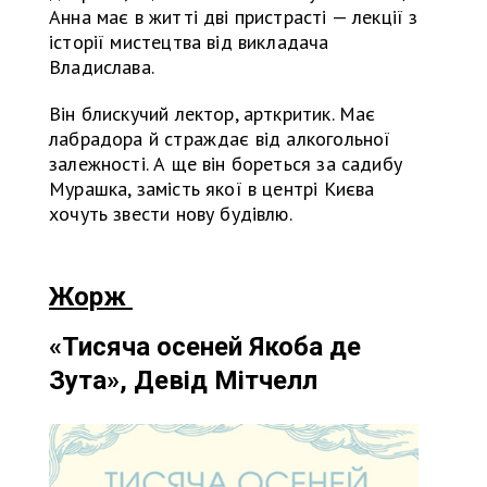
Анна має в житті дві пристрасті — лекції з
історії мистецтва від викладача
Владислава.
Він блискучий лектор, арткритик. Має
лабрадора й страждає від алкогольної
залежності. А ще він бореться за садибу
Мурашка, замість якої в центрі Києва
хочуть звести нову будівлю.
Жорж
«Тисяча осеней Якоба де
Зута», Девід Мітчелл