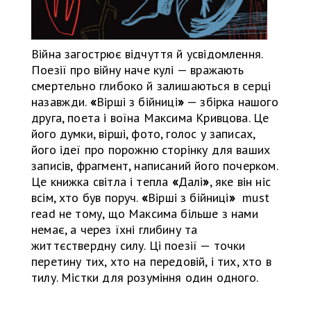
Війна загострює відчуття й усвідомлення.
Поезії про війну наче кулі — вражають
смертельно глибоко й залишаються в серці
назавжди.
«
Вірші з бійниці
»
— збірка нашого
друга, поета і воїна Максима Кривцова. Це
його думки, вірші, фото, голос у записах,
його ідеї про порожню сторінку для ваших
записів, фрагмент, написаний його почерком.
Це книжка світла і тепла
«
Далі
»
, яке він ніс
всім, хто був поруч.
«
Вірші з бійниці
»
must
read не тому, що Максима більше з нами
немає, а через їхні глибину та
життєствердну силу. Ці поезії — точки
перетину тих, хто на передовій, і тих, хто в
тилу. Містки для розуміння один одного.