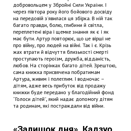
добровольцем у Збройні Сили України. І
через півтора року його бойового досвіду
на передовій зʼявилася ця збірка. В ній так
багато правди, болю, глибини й світла,
переплетені віра і щемке знання як є і як
має бути. Артур повторює, що це вірші не
про війну, про людей на війні. Так і є. Крізь
жах втрати й відчуття близькості смерті
проступають героїзм, дружба, відданість,
любов. На сторінках багато дітей. Зрештою,
сама книжка присвячена побратимам
Артура, живим і полеглим. І водночас –
дітям, адже весь прибуток від продажу
книжки буде передано у благодійний фонд
“Голоси дітей”, який надає допомогу дітям
та родинам, які постраждали від війни.
«Залишок дня», Кадзуо