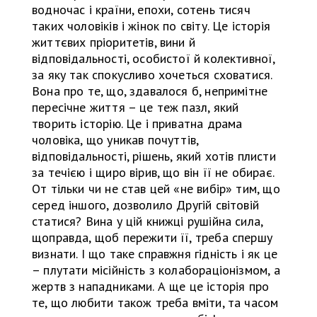
водночас і країни, епохи, сотень тисяч
таких чоловіків і жінок по світу. Це історія
життєвих пріоритетів, вини й
відповідальності, особистої й колективної,
за яку так спокусливо хочеться сховатися.
Вона про те, що, здавалося б, непримітне
пересічне життя – це теж пазл, який
творить історію. Це і приватна драма
чоловіка, що уникав почуттів,
відповідальності, рішень, який хотів плисти
за течією і щиро вірив, що він її не обирає.
От тільки чи не став цей «не вибір» тим, що
серед іншого, дозволило Другій світовій
статися? Вина у цій книжці рушійна сила,
щоправда, щоб пережити її, треба спершу
визнати. І що таке справжня гідність і як це
– плутати місійність з колабораціонізмом, а
жертв з нападниками. А ще це історія про
те, що любити також треба вміти, та часом