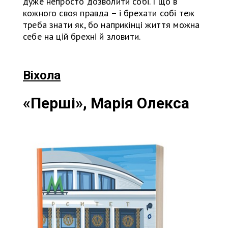
дуже непросто дозволити собі. І що в
кожного своя правда – і брехати собі теж
треба знати як, бо наприкінці життя можна
себе на цій брехні й зловити.
Віхола
«Перші», Марія Олекса