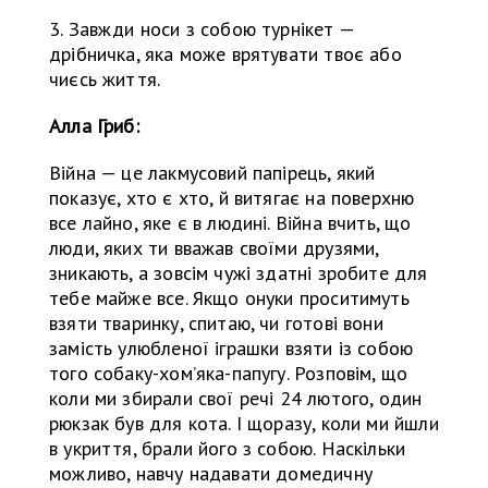
3. Завжди носи з собою турнікет —
дрібничка, яка може врятувати твоє або
чиєсь життя.
Алла Гриб:
Війна — це лакмусовий папірець, який
показує, хто є хто, й витягає на поверхню
все лайно, яке є в людині. Війна вчить, що
люди, яких ти вважав своїми друзями,
зникають, а зовсім чужі здатні зробите для
тебе майже все. Якщо онуки проситимуть
взяти тваринку, спитаю, чи готові вони
замість улюбленої іграшки взяти із собою
того собаку-хом’яка-папугу. Розповім, що
коли ми збирали свої речі 24 лютого, один
рюкзак був для кота. І щоразу, коли ми йшли
в укриття, брали його з собою. Наскільки
можливо, навчу надавати домедичну