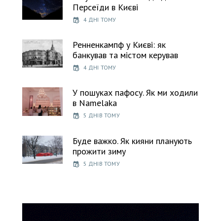
Персеїди в Києві
4 ДНІ ТОМУ
Ренненкампф у Києві: як
банкував та містом керував
4 ДНІ ТОМУ
У пошуках пафосу. Як ми ходили
в Namelaka
5 ДНІВ ТОМУ
Буде важко. Як кияни планують
прожити зиму
5 ДНІВ ТОМУ