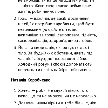
не зможеш, ти на це не здатен (-на), ти
— ніхто. Живи своє власне неймовірне
життя, роби неймовірне.
Гроші — важливі, це засіб досягнення
цілей, їх потрібно заробляти, щоб бути
незалежним (-ою). Але є те, що
важливіше за гроші: самоповага, гідність,
самореалізація, здоровʼя, щира любов.
Йога та медитація, які рятують дах і
тіло. За будь-яких обставин, навіть під
час цієї абсурдної жорстокої війни.
Холодний розум і спокій допомагають
перемагати навіть найгірші обставини.
Наталія Коробченко
Хочеш — роби. Не слухай нікого, хто
каже, що ти не зможеш чи це нереально.
Дозволь іншим вірити в тебе більше, ніж