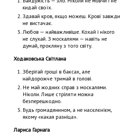
Байдужість — зло. Ніколи не мовчи і не
кидай своїх.
Здавай кров, якщо можеш. Крові завжди
не вистачає.
Любов — найважливіше. Кохай і нікого
не слухай. З москалями — навіть не
думай, прокляну з того світу.
Ходаковська Світлана
Зберігай гроші в баксах, але
найдорожче тримай в голові.
Не май жодних справ з москалями.
Ніколи. Лише стріляти можна
безперешкодно.
Будь громадянином, а не насєлєнієм,
якому «какая разніца».
Лариса Гарнага