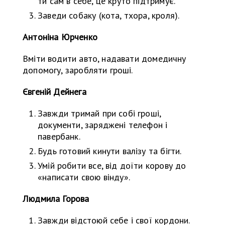
ти сам в себе, це круто підтримує.
Заведи собаку (кота, тхора, кроля).
Антоніна Юрченко
Вміти водити авто, надавати домедичну
допомогу, заробляти гроші.
Євгеній Дейнега
Завжди тримай при собі гроші,
документи, заряджені телефон і
павербанк.
Будь готовий кинути валізу та бігти.
Умій робити все, від доїти корову до
«написати свою вінду».
Людмила Горова
Завжди відстоюй себе і свої кордони.