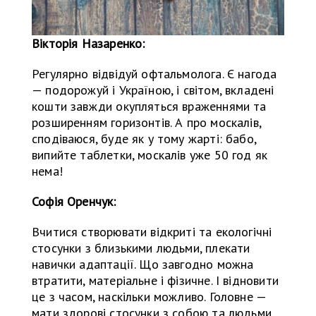
Вікторія Назаренко:
Регулярно відвідуй офтальмолога. Є нагода
— подорожуй і Україною, і світом, вкладені
кошти завжди окупляться враженнями та
розширенням горизонтів. А про москалів,
сподіваюся, буде як у тому жарті: бабо,
випийте таблетки, москалів уже 50 год як
нема!
Софія Оренчук:
Вчитися створювати відкриті та екологічні
стосунки з близькими людьми, плекати
навички адаптації. Що завгодно можна
втратити, матеріальне і фізичне. І відновити
це з часом, наскільки можливо. Головне —
мати здорові стосунки з собою та людьми,