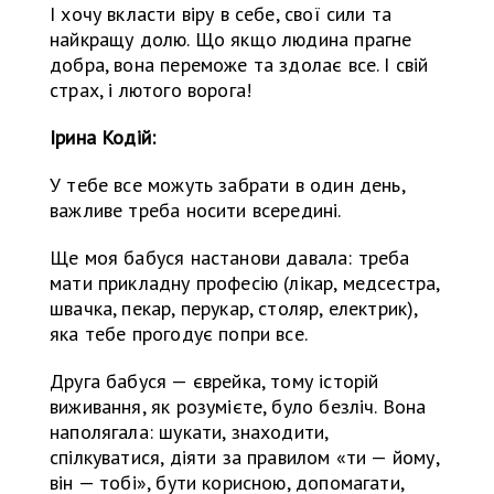
І хочу вкласти віру в себе, свої сили та
найкращу долю. Що якщо людина прагне
добра, вона переможе та здолає все. І свій
страх, і лютого ворога!
Ірина Кодій:
У тебе все можуть забрати в один день,
важливе треба носити всередині.
Ще моя бабуся настанови давала: треба
мати прикладну професію (лікар, медсестра,
швачка, пекар, перукар, столяр, електрик),
яка тебе прогодує попри все.
Друга бабуся — єврейка, тому історій
виживання, як розумієте, було безліч. Вона
наполягала: шукати, знаходити,
спілкуватися, діяти за правилом «ти — йому,
він — тобі», бути корисною, допомагати,