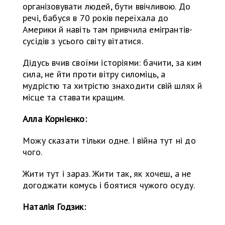
організовувати людей, бути ввічливою. До
речі, бабуся в 70 років переїхала до
Америки й навіть там привчила емігрантів-
сусідів з усього світу вітатися.
Дідусь вчив своїми історіями: бачити, за ким
сила, не йти проти вітру силоміць, а
мудрістю та хитрістю знаходити свій шлях й
місце та ставати кращим.
Алла Корнієнко:
Можу сказати тільки одне. І війна тут ні до
чого.
Жити тут і зараз. Жити так, як хочеш, а не
догоджати комусь і боятися чужого осуду.
Наталія Годзик: