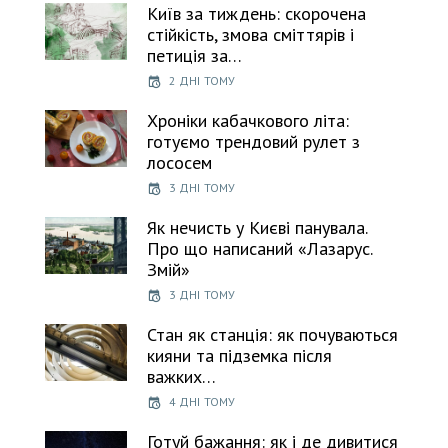
Київ за тиждень: скорочена
стійкість, змова сміттярів і
петиція за…
2 ДНІ ТОМУ
Хроніки кабачкового літа:
готуємо трендовий рулет з
лососем
3 ДНІ ТОМУ
Як нечисть у Києві панувала.
Про що написаний «Лазарус.
Змій»
3 ДНІ ТОМУ
Стан як станція: як почуваються
кияни та підземка після
важких…
4 ДНІ ТОМУ
Готуй бажання: як і де дивитися