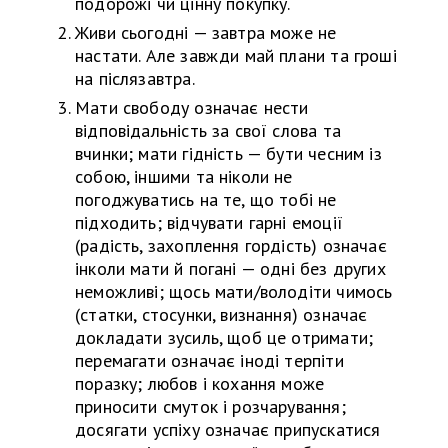
подорожі чи цінну покупку.
Живи сьогодні — завтра може не
настати. Але завжди май плани та гроші
на післязавтра.
Мати свободу означає нести
відповідальність за свої слова та
вчинки; мати гідність — бути чесним із
собою, іншими та ніколи не
погоджуватись на те, що тобі не
підходить; відчувати гарні емоції
(радість, захоплення гордість) означає
інколи мати й погані — одні без других
неможливі; щось мати/володіти чимось
(статки, стосунки, визнання) означає
докладати зусиль, щоб це отримати;
перемагати означає іноді терпіти
поразку; любов і кохання може
приносити смуток і розчарування;
досягати успіху означає припускатися