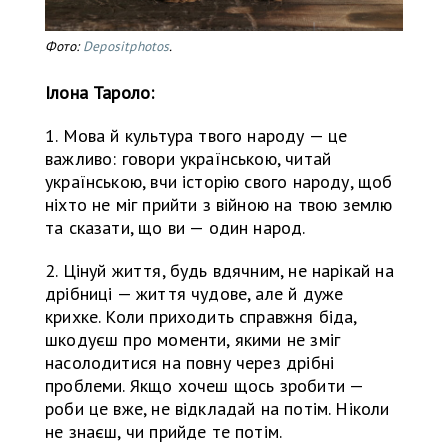
Фото:
Depositphotos
.
Ілона Тароло:
1. Мова й культура твого народу — це
важливо: говори українською, читай
українською, вчи історію свого народу, щоб
ніхто не міг прийти з війною на твою землю
та сказати, що ви — один народ.
2. Цінуй життя, будь вдячним, не нарікай на
дрібниці — життя чудове, але й дуже
крихке. Коли приходить справжня біда,
шкодуєш про моменти, якими не зміг
насолодитися на повну через дрібні
проблеми. Якщо хочеш щось зробити —
роби це вже, не відкладай на потім. Ніколи
не знаєш, чи прийде те потім.