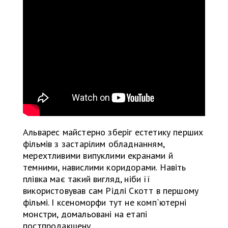
Альварес майстерно зберіг естетику перших
фільмів з застарілим обладнанням,
мерехтливими випуклими екранами й
темними, навислими коридорами. Навіть
плівка має такий вигляд, ніби її
використовував сам Рідлі Скотт в першому
фільмі. І ксеноморфи тут не комп`ютерні
монстри, домальовані на етапі
постпродакшену.