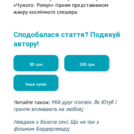
«Чужого: Ромул» гідним представником
жанру космічного слешера.
Сподобалася стаття? Подякуй
автору!
50 грн
100 грн
Інша сума
Читайте також:
Мій друг пінгвін. Як Ютуб і
гранти впливають на любов
;
Невдахи з болота сечі. Що не так з
фільмом Бордерлендз
;