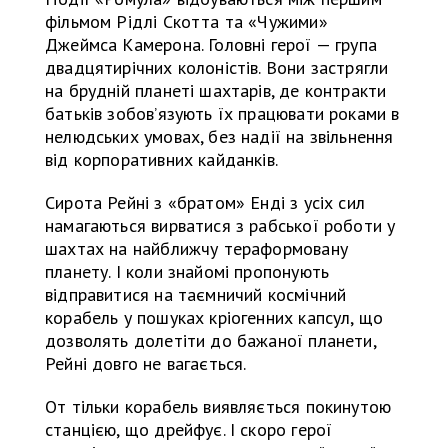
фільмом Рідлі Скотта та «Чужими»
Джеймса Камерона. Головні герої — група
двадцятирічних колоністів. Вони застрягли
на брудній планеті шахтарів, де контракти
батьків зобов’язують їх працювати роками в
нелюдських умовах, без надії на звільнення
від корпоративних кайданків.
Сирота Рейні з «братом» Енді з усіх сил
намагаються вирватися з рабської роботи у
шахтах на найближчу тераформовану
планету. І коли знайомі пропонують
відправитися на таємничий космічний
корабель у пошуках кріогенних капсул, що
дозволять долетіти до бажаної планети,
Рейні довго не вагається.
От тільки корабель виявляється покинутою
станцією, що дрейфує. І скоро герої