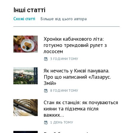
Інші статті
Схожі статті
Більше від цього автора
Хроніки кабачкового літа:
готуємо трендовий рулет з
лососем
3 ГОДИНИ ТОМУ
Як нечисть у Києві панувала.
Про що написаний «Лазарус.
Змій»
8 ГОДИНИ ТОМУ
Стан як станція: як почуваються
кияни та підземка після
важких…
1 ДЕНЬ ТОМУ