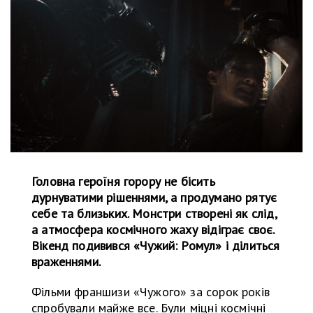
Головна героїня горору не бісить
дурнуватими рішеннями, а продумано рятує
себе та близьких. Монстри створені як слід,
а атмосфера космічного жаху відіграє своє.
Вікенд подивився «Чужий: Ромул» і ділиться
враженнями.
Фільми франшизи «Чужого» за сорок років
спробували майже все. Були міцні космічні