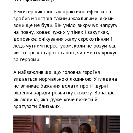
Режисер використав практичні ефекти та
зробив монстрів такими жахливими, якими
вони ще не були. Він уміло викручує напругу
на повну, ховає чужих у тінях і закутках,
доповнює очікування жаху скрекотінням і
ледь чутним перестуком, коли не розумієш,
чи то тріск старої станції, чи смерть крокує
за героями.
А найважливіше, що головна героїня
видається нормальною людиною. У глядача
не виникає бажання волати про її дурні
рішення заради розвитку сюжету. Вона діє
як людина, яка дуже хоче вижити й
врятувати близьких.