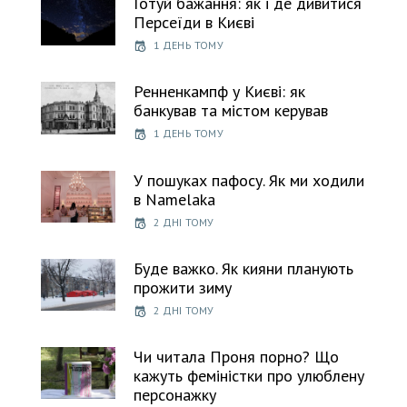
Готуй бажання: як і де дивитися
Персеїди в Києві
1 ДЕНЬ ТОМУ
Ренненкампф у Києві: як
банкував та містом керував
1 ДЕНЬ ТОМУ
У пошуках пафосу. Як ми ходили
в Namelaka
2 ДНІ ТОМУ
Буде важко. Як кияни планують
прожити зиму
2 ДНІ ТОМУ
Чи читала Проня порно? Що
кажуть феміністки про улюблену
персонажку