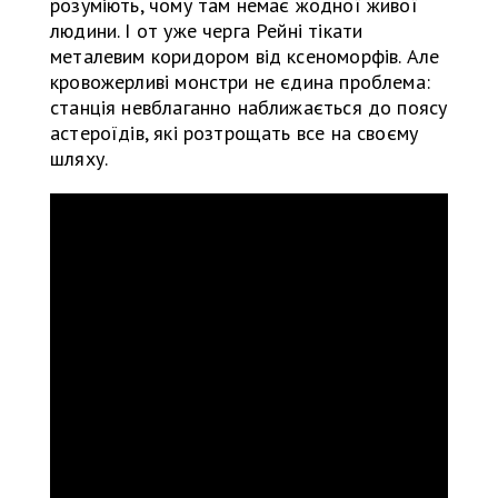
розуміють, чому там немає жодної живої
людини. І от уже черга Рейні тікати
металевим коридором від ксеноморфів. Але
кровожерливі монстри не єдина проблема:
станція невблаганно наближається до поясу
астероїдів, які розтрощать все на своєму
шляху.