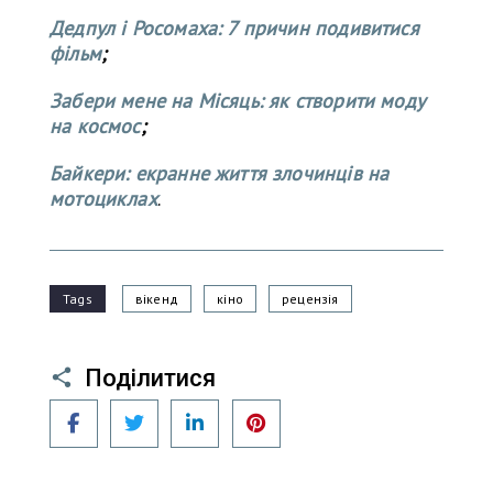
Дедпул і Росомаха: 7 причин подивитися
фільм
;
Забери мене на Місяць: як створити моду
на космос
;
Байкери: екранне життя злочинців на
мотоциклах
.
Tags
вікенд
кіно
рецензія
Поділитися
Facebook
Twitter
LinkedIn
Pinterest