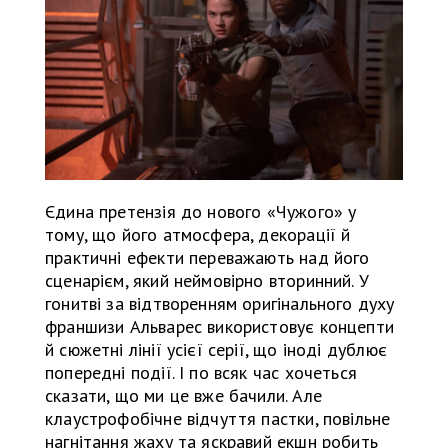
Єдина претензія до нового «Чужого» у
тому, що його атмосфера, декорації й
практичні ефекти переважають над його
сценарієм, який неймовірно вторинний. У
гонитві за відтворенням оригінального духу
франшизи Альварес використовує концепти
й сюжетні лінії усієї серії, що іноді дублює
попередні події. І по всяк час хочеться
сказати, що ми це вже бачили. Але
клаустрофобічне відчуття пастки, повільне
нагнітання жаху та яскравий екшн робить