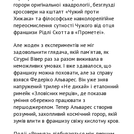
горори оригінальної квадрології, безглузді
кросовери на кшталт «Чужий проти
Хижака» та філософське навколорелігійне
переосмислення сутності Чужого від отця
франшизи Рідлі Скотта в «Прометеї».
Але жоден з експериментів не міг
задовольнити глядача, якій пам’ятав, як
Сігурні Вівер раз за разом виживала в
неможливих умовах. І вже здавалося, що
франшизу можна поховати, але за справу
взявся Федеріко Альварес. Він уже зняв
напружений трилер «Не дихай» і еталонний
римейк «Зловісних мерців», де показав
уміння обережно працювати з
першоджерелом. Тепер Альварес створив
розумний, захопливий космічний горор, якій
зумів влити в франшизу свіжу кислотну кров.
Події «Ромула» відбуваються між першим