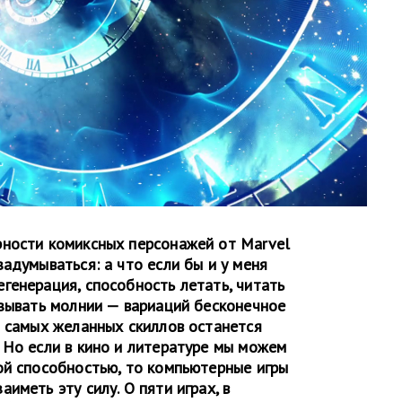
рности комиксных персонажей от Marvel
адумываться: а что если бы и у меня
генерация, способность летать, читать
ызывать молнии — вариаций бесконечное
з самых желанных скиллов останется
 Но если в кино и литературе мы можем
ой способностью, то компьютерные игры
иметь эту силу. О пяти играх, в