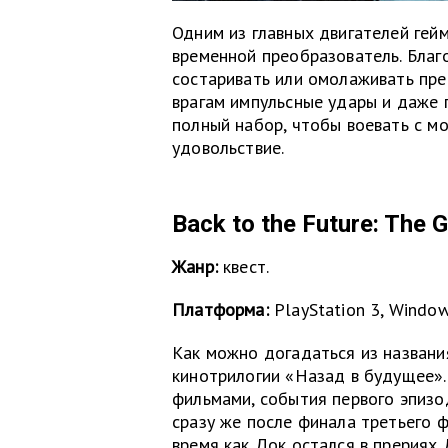
Одним из главных двигателей гей
временной преобразователь. Благо
состаривать или омолаживать пре
врагам импульсные удары и даже 
полный набор, чтобы воевать с мо
удовольствие.
Back to the Future: The 
Жанр:
квест.
Платформа:
PlayStation 3, Windows
Как можно догадаться из названи
кинотрилогии «Назад в будущее».
фильмами, события первого эпизод
сразу же после финала третьего ф
время как Док остался в прериях 