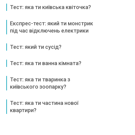
Тест: яка ти київська квіточка?
Експрес-тест: який ти монстрик
під час відключень електрики
Тест: який ти сусід?
Тест: яка ти ванна кімната?
Тест: яка ти тваринка з
київського зоопарку?
Тест: яка ти частина нової
квартири?