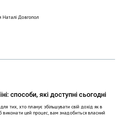
м Наталі Довгопол
і: способи, які доступні сьогодні
ля тих, хто планує збільшувати свій дохід як в
об виконати цей процес, вам знадобиться власний