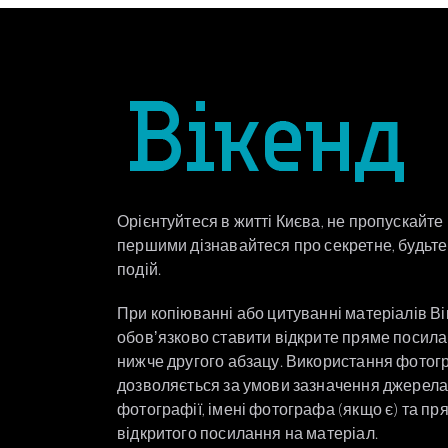
Орієнтуйтеся в житті Києва, не пропускайте
першими дізнавайтеся про секретне, будьте 
подій.
При копіюванні або цитуванні матеріалів В
обовʼязково ставити відкрите пряме посил
нижче другого абзацу. Використання фотог
дозволяється за умови зазначення джерел
фотографії, імені фотографа (якщо є) та пр
відкритого посилання на матеріал.