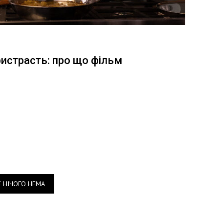
ристрасть: про що фільм
Е НІЧОГО НЕМА