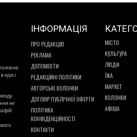
ІНФОРМАЦІЯ
КАТЕГО
МІСТО
ПРО РЕДАКЦІЮ
КУЛЬТУРА
РЕКЛАМА
ЛЮДИ
ДОПОМОГТИ
 головне,
ЇЖА
в курсі
РЕДАКЦІЙНІ ПОЛІТИКИ
МАРКЕТ
АВТОРСЬКІ КОЛОНКИ
ікенду
КОЛОНКИ
ДОГОВІР ПУБЛІЧНОЇ ОФЕРТИ
ання не
АФІША
ПОЛІТИКА
рафій
а
КОНФІДЕНЦІЙНОСТІ
ямого
КОНТАКТИ