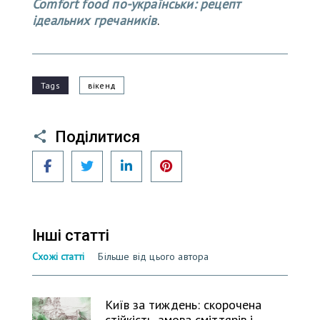
Comfort food по-українськи: рецепт
ідеальних гречаників
.
Tags
вікенд
Поділитися
Facebook
Twitter
LinkedIn
Pinterest
Інші статті
Схожі статті
Більше від цього автора
Київ за тиждень: скорочена
стійкість, змова сміттярів і