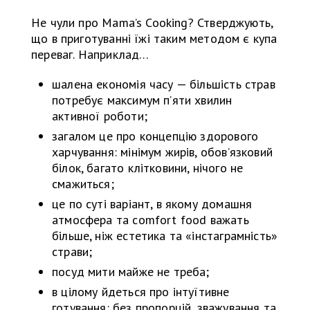
Не чули про Mama’s Cooking? Стверджують,
що в приготуванні їжі таким методом є купа
переваг. Наприклад…
шалена економія часу — більшість страв
потребує максимум п’яти хвилин
активної роботи;
загалом це про концепцію здорового
харчування: мінімум жирів, обов’язковий
білок, багато клітковини, нічого не
смажиться;
це по суті варіант, в якому домашня
атмосфера та comfort food важать
більше, ніж естетика та «інстаграмність»
страви;
посуд мити майже не треба;
в цілому йдеться про інтуїтивне
готування: без пропорцій, зважування та