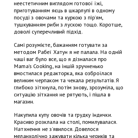
неестетичним виглядом готової їжі,
приготуванням яєць в шкарлупі в одному
посуді з овочами та куркою з пір’ям,
тушкуванням риби з лускою тощо. Коротше,
доволі суперечливий підхід.
Самі розумієте, бажанням готувати за
методом Рабеї Хатун я не палала. На одній
чаші ваг було все, що я дізналася про
Mama’s Cooking, на іншій зручненько
вмостилася редакторка, яка озброїлася
великим черпаком та чекала результатів. Я
глибоко зітхнула, потім знову, зрозуміла, що
ситуацію зітхання не рятують, і пішла в
магазин.
Накупила купу овочів та грудку індички.
Красиво розклала на столі, помилувалася.
Натхнення не з’явилося. Довелося
меланхолічно зажувати кілька чериків та