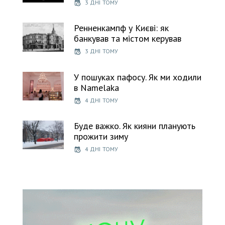
3 ДНІ ТОМУ
Ренненкампф у Києві: як
банкував та містом керував
3 ДНІ ТОМУ
У пошуках пафосу. Як ми ходили
в Namelaka
4 ДНІ ТОМУ
Буде важко. Як кияни планують
прожити зиму
4 ДНІ ТОМУ