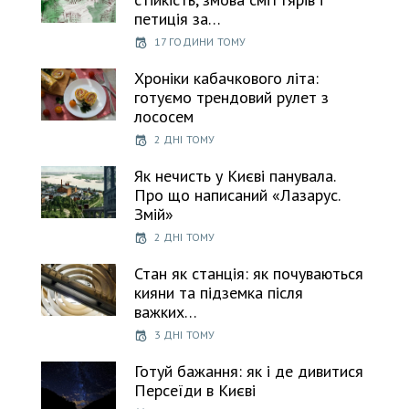
петиція за…
17 ГОДИНИ ТОМУ
Хроніки кабачкового літа:
готуємо трендовий рулет з
лососем
2 ДНІ ТОМУ
Як нечисть у Києві панувала.
Про що написаний «Лазарус.
Змій»
2 ДНІ ТОМУ
Стан як станція: як почуваються
кияни та підземка після
важких…
3 ДНІ ТОМУ
Готуй бажання: як і де дивитися
Персеїди в Києві