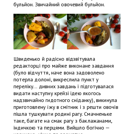
бульйон. Звичайний овочевий бульйон.
Швиденько й радісно відзвітувала
редакторці про майже виконане завдання
(було відчуття, наче вона задоволено
потерла долоні, викреслила пункт у
переліку… дивних завдань і підготувалася
видати наступну крейзі ідею якогось
надзвичайно гидотного сніданку), викинула
приготовлену їжу в смітник і з решти овочів
пішла тушкувати родині рагу. Смачненьке
таке, багате на смак рагу з баклажанами,
індичкою та перцями. Вийшло богічно —