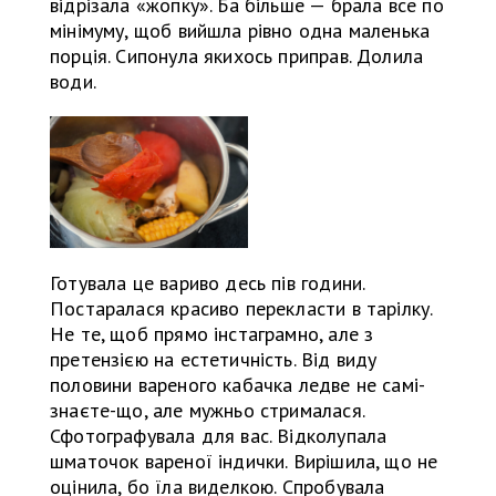
відрізала «жопку». Ба більше — брала все по
мінімуму, щоб вийшла рівно одна маленька
порція. Сипонула якихось приправ. Долила
води.
Готувала це вариво десь пів години.
Постаралася красиво перекласти в тарілку.
Не те, щоб прямо інстаграмно, але з
претензією на естетичність. Від виду
половини вареного кабачка ледве не самі-
знаєте-що, але мужньо стрималася.
Сфотографувала для вас. Відколупала
шматочок вареної індички. Вирішила, що не
оцінила, бо їла виделкою. Спробувала