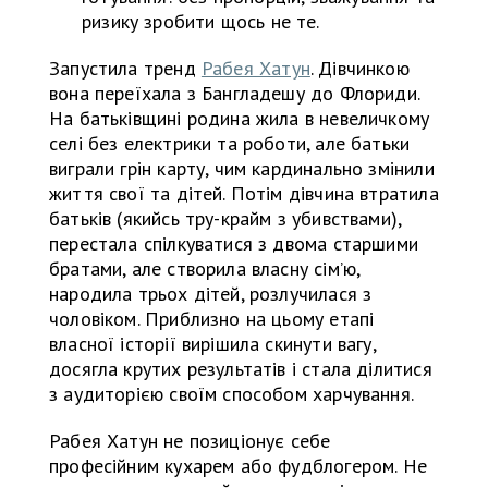
ризику зробити щось не те.
Запустила тренд
Рабея Хатун
. Дівчинкою
вона переїхала з Бангладешу до Флориди.
На батьківщині родина жила в невеличкому
селі без електрики та роботи, але батьки
виграли грін карту, чим кардинально змінили
життя свої та дітей. Потім дівчина втратила
батьків (якийсь тру-крайм з убивствами),
перестала спілкуватися з двома старшими
братами, але створила власну сім’ю,
народила трьох дітей, розлучилася з
чоловіком. Приблизно на цьому етапі
власної історії вирішила скинути вагу,
досягла крутих результатів і стала ділитися
з аудиторією своїм способом харчування.
Рабея Хатун не позиціонує себе
професійним кухарем або фудблогером. Не