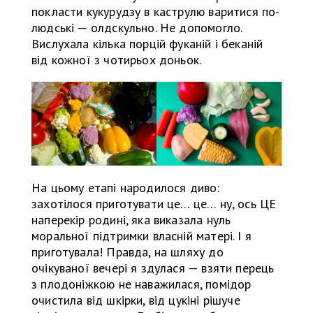
покласти кукурудзу в каструлю варитися по-
людські — олдскульно. Не допомогло.
Вислухала кілька порцій фуканій і беканій
від кожної з чотирьох доньок.
На цьому етапі народилося диво:
захотілося приготувати це… це… ну, ось ЦЕ
наперекір родині, яка виказала нуль
моральної підтримки власній матері. І я
приготувала! Правда, на шляху до
очікуваної вечері я здулася — взяти перець
з плодоніжкою не наважилася, помідор
очистила від шкірки, від цукіні рішуче