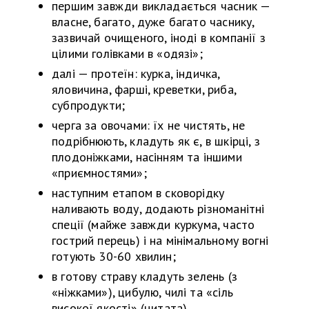
першим завжди викладається часник —
власне, багато, дуже багато часнику,
зазвичай очищеного, іноді в компанії з
цілими голівками в «одязі»;
далі — протеїн: курка, індичка,
яловичина, фарші, креветки, риба,
субпродукти;
черга за овочами: їх не чистять, не
подрібнюють, кладуть як є, в шкірці, з
плодоніжками, насінням та іншими
«приємностями»;
наступним етапом в сковорідку
наливають воду, додають різноманітні
спеції (майже завжди куркума, часто
гострий перець) і на мінімальному вогні
готують 30-60 хвилин;
в готову страву кладуть зелень (з
«ніжками»), цибулю, чилі та «сіль
високої якості» (цитата).