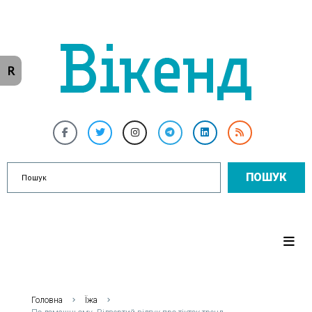
R
ПОШУК
Головна
Їжа