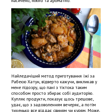
насичено, ніжно та ароматно.
Найледачіший метод приготування їжі за
Рабеєю Хатун, відверто кажучи, викликав у
мене підозру, що пані з тіктока таким
способом просто збирає собі аудиторію.
Купляє продукти, показує щось трешове,
удає, що з задоволенням вечеряє, а потім
тихенько все віддає свиням чи курям. Може,