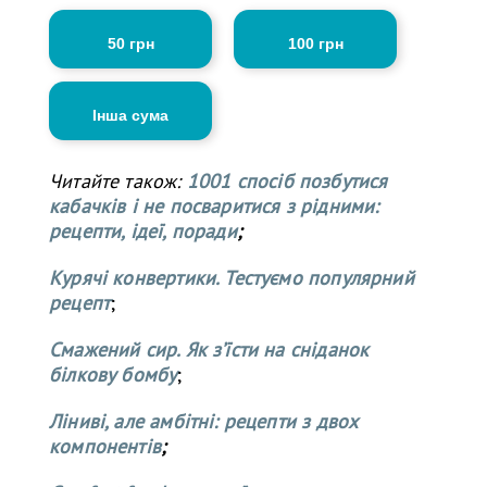
50 грн
100 грн
Інша сума
Читайте також:
1001 спосіб позбутися
кабачків і не посваритися з рідними:
рецепти, ідеї, поради
;
Курячі конвертики. Тестуємо популярний
рецепт
;
Смажений сир. Як з’їсти на сніданок
білкову бомбу
;
Ліниві, але амбітні: рецепти з двох
компонентів
;