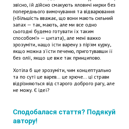
звісно, їй дійсно смакують яловичі нирки без
попереднього вимочування та відварювання
(«Більшість вважає, що вони мають сильний
запах — так, мають, але ми все одно
сьогодні будемо готувати їх таким
способом!» — цитата), але мені важко
зрозуміти, нащо їсти варену з пір’ям курку,
якщо можна з’їсти печеню, приготувавши її
без олії, якщо це вже так принципово.
Хотіла б ще зрозуміти, чим концептуально
та по суті це варев… це хрюче… ці страви
відрізняються від старого доброго рагу, але
не можу. Є ідеї?
Сподобалася стаття? Подякуй
автору!