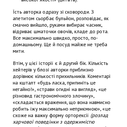
Їсть авторка одразу зі сковороди. З
апетитом сьорбає бульйон, розповідає, як
смачно вийшло, руками вибирає часник,
відриває шматочки овочів, кладе до рота.
Все максимально швидко, просто, по-
домашньому. Ще й посуд майже не треба
мити.
Втім, у цієї історії є й другий бік. Кількість
хейтерів у блозі авторки приблизно
дорівнює кількості прихильників. Коментарі
на кшталт «будь ласка, припиніть це
негайно!», «страви огидні на вигляд», «це
різновид гастрономічного злочину»,
«складається враження, що вона навмисно
робить їжу максимально неприємною», «це
схоже на важку форму орторексії
(розлад
харчової поведінки з одержимістю