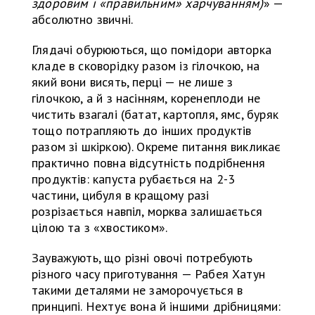
здоровим
і
«правильним» харчуванням)
» —
абсолютно звичні.
Глядачі обурюються, що помідори авторка
кладе в сковорідку разом із гілочкою, на
який вони висять, перці — не лише з
гілочкою, а й з насінням, коренеплоди не
чистить взагалі (батат, картопля, ямс, буряк
тощо потрапляють до інших продуктів
разом зі шкіркою). Окреме питання викликає
практично повна відсутність подрібнення
продуктів: капуста рубається на 2-3
частини, цибуля в кращому разі
розрізається навпіл, морква залишається
цілою та з «хвостиком».
Зауважують, що різні овочі потребують
різного часу приготування — Рабея Хатун
такими деталями не заморочується в
принципі. Нехтує вона й іншими дрібницями: