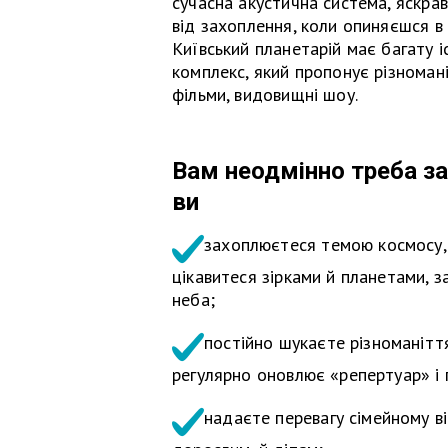
сучасна акустична система, яскр
від захоплення, коли опиняєшся в 
Київський планетарій має багату і
комплекс, який пропонує різномані
фільми, видовищні шоу.
Вам неодмінно треба за
ви
захоплюєтеся темою космосу, 
цікавитеся зірками й планетами, 
неба;
постійно шукаєте різноманіття
регулярно оновлює «репертуар» і 
надаєте перевагу сімейному ві