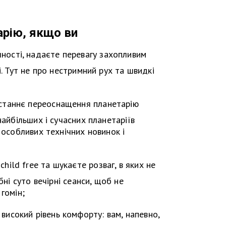
арію, якщо ви
ності, надаєте перевагу захопливим
і. Тут не про нестримний рух та швидкі
Останнє переоснащення планетарію
найбільших і сучасних планетаріїв
 особливих технічних новинок і
hild free та шукаєте розваг, в яких не
бні суто вечірні сеанси, щоб не
гомін;
високий рівень комфорту: вам, напевно,