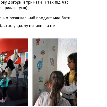
ову догори й тримати її так під час
не прилаштуєш);
льно-розвивальний продукт має бути
ідстає у цьому питанні та не