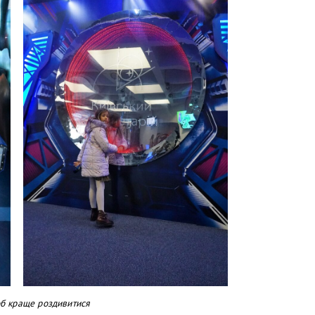
об краще роздивитися