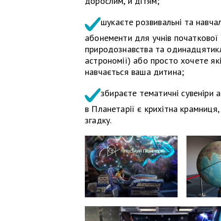
дорослим, й дітям;
шукаєте розвивальні та навчал
абонементи для учнів початкової
природознавства та одинадцятикл
астрономії) або просто хочете які
навчається ваша дитина;
збираєте тематичні сувеніри аб
в Планетарії є крихітна крамниця
згадку.