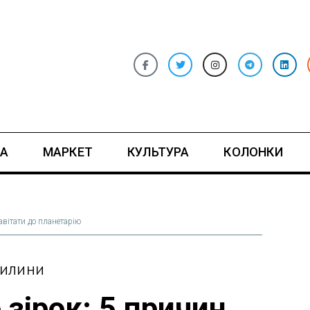
А
МАРКЕТ
КУЛЬТУРА
КОЛОНКИ
авітати до планетарію
ВИЛИНИ
зірок: 5 причин