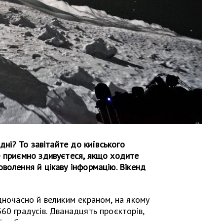
ідні? То завітайте до київського
— приємно здивуєтеся, якщо ходите
волення й цікаву інформацію. Вікенд
дночасно й великим екраном, на якому
60 градусів. Дванадцять проєкторів,