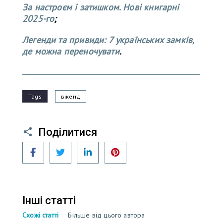
За настроєм і затишком. Нові книгарні
2025-го
;
Легенди та привиди: 7 українських замків,
де можна переночувати
.
Tags
вікенд
Поділитися
Facebook
Twitter
LinkedIn
Pinterest
Інші статті
Схожі статті
Більше від цього автора