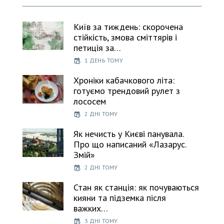
Київ за тиждень: скорочена
стійкість, змова сміттярів і
петиція за…
1 ДЕНЬ ТОМУ
Хроніки кабачкового літа:
готуємо трендовий рулет з
лососем
2 ДНІ ТОМУ
Як нечисть у Києві панувала.
Про що написаний «Лазарус.
Змій»
2 ДНІ ТОМУ
Стан як станція: як почуваються
кияни та підземка після
важких…
3 ДНІ ТОМУ