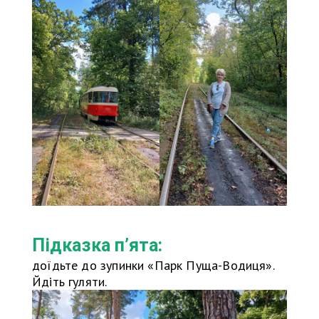
Підказка п’ята:
доїдьте до зупинки «Парк Пуща-Водиця».
Йдіть гуляти.