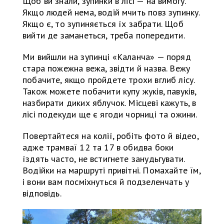
Щоб ви знали, зупинки в лісі — на вимогу.
Якщо людей нема, водій мчить повз зупинку.
Якщо є, то зупиняється їх забрати. Щоб
вийти де заманеться, треба попередити.
Ми вийшли на зупинці «Каланча» — поряд
стара пожежна вежа, звідти й назва. Вежу
побачите, якщо пройдете трохи вглиб лісу.
Також можете побачити купу жуків, павуків,
назбирати диких яблучок. Місцеві кажуть, в
лісі подекуди ще є ягоди чорниці та ожини.
Повертайтеся на колії, робіть фото й відео,
адже трамваї 12 та 17 в обидва боки
їздять часто, не встигнете занудьгувати.
Водійки на маршруті привітні. Помахайте їм,
і вони вам посміхнуться й подзеленчать у
відповідь.