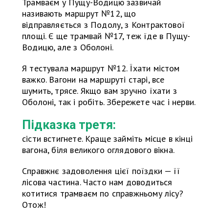
Трамваєм у Пущу-Водицю зазвичай
називають маршрут №12, що
відправляється з Подолу, з Контрактової
площі. Є ще трамвай №17, теж їде в Пущу-
Водицю, але з Оболоні.
Я тестувала маршрут №12. Їхати містом
важко. Вагони на маршруті старі, все
шумить, трясе. Якщо вам зручно їхати з
Оболоні, так і робіть. Збережете час і нерви.
Підказка третя:
сісти встигнете. Краще займіть місце в кінці
вагона, біля великого оглядового вікна.
Справжнє задоволення цієї поїздки — її
лісова частина. Часто нам доводиться
котитися трамваєм по справжньому лісу?
Отож!