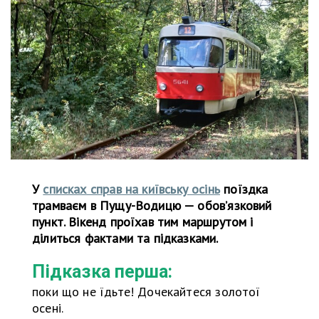
У
списках справ на київську осінь
поїздка
трамваєм в Пущу-Водицю — обов’язковий
пункт. Вікенд проїхав тим маршрутом і
ділиться фактами та підказками.
Підказка перша:
поки що не їдьте! Дочекайтеся золотої
осені.