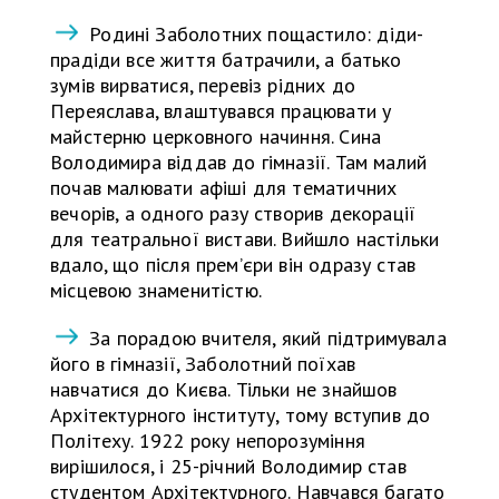
Родині Заболотних пощастило: діди-
прадіди все життя батрачили, а батько
зумів вирватися, перевіз рідних до
Переяслава, влаштувався працювати у
майстерню церковного начиння. Сина
Володимира віддав до гімназії. Там малий
почав малювати афіші для тематичних
вечорів, а одного разу створив декорації
для театральної вистави. Вийшло настільки
вдало, що після прем’єри він одразу став
місцевою знаменитістю.
За порадою вчителя, який підтримувала
його в гімназії, Заболотний поїхав
навчатися до Києва. Тільки не знайшов
Архітектурного інституту, тому вступив до
Політеху. 1922 року непорозуміння
вирішилося, і 25-річний Володимир став
студентом Архітектурного. Навчався багато