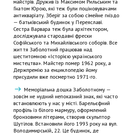
майстрів. Дружив із Максимом Рильським та
Гнатом Юрою, які теж були поціновувачами
антикваріату. Зберіг за собою сімейне гніздо
— батьківський будинок у Переяславі.
Сестра Варвара теж була архітектором,
досліджувала стародавні фрески
Софійського та Михайлівського соборів. Все
життя Заболотний працював над
шеститомною «Історією українського
мистецтва». Майстер помер 1962 року, а
Держпремію за енциклопедію йому
присудили вже посмертно 1971-го.
Меморіальна дошка Заболотному —
зовсім не нудний непоказний знак, які часто
встановлюють у нас у місті. Барельєфний
профіль із білого мармуру, оформлений
бронзовими літерами, створив скульптор
Шутілов. Встановили його 1993 року на вул.
Володимирській, 22. Це будинок, де