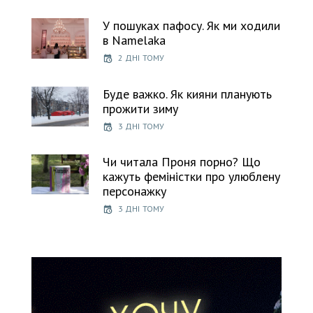
У пошуках пафосу. Як ми ходили
в Namelaka
2 ДНІ ТОМУ
Буде важко. Як кияни планують
прожити зиму
3 ДНІ ТОМУ
Чи читала Проня порно? Що
кажуть феміністки про улюблену
персонажку
3 ДНІ ТОМУ