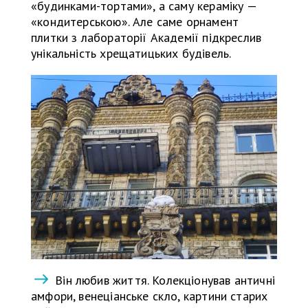
«будинками-тортами», а саму кераміку —
«кондитерською». Але саме орнамент
плитки з лабораторії Академії підкреслив
унікальність хрещатицьких будівель.
Він любив життя. Колекціонував античні
амфори, венеціанське скло, картини старих