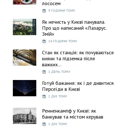
лососем
9 ГОДИНИ ТОМУ
Як нечисть у Києві панувала.
Про що написаний «Лазарус.
Змій»
14 ГОДИНИ ТОМУ
Стан як станція: як почуваються
кияни та підземка після
важких…
1 ДЕНЬ ТОМУ
Готуй бажання: як і де дивитися
Персеїди в Києві
2 ДНІ ТОМУ
Ренненкампф у Києві: як
банкував та містом керував
2 ДНІ ТОМУ