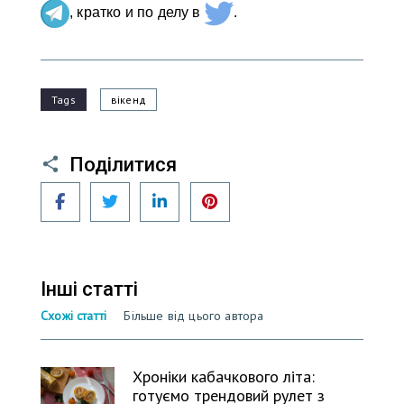
, кратко и по делу в
.
Tags
вікенд
Поділитися
Facebook
Twitter
LinkedIn
Pinterest
Інші статті
Схожі статті
Більше від цього автора
Хроніки кабачкового літа:
готуємо трендовий рулет з