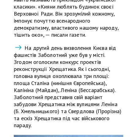
класики». «Кияни люблять будинок своєї
Верховної Ради. Він зрозумілий кожному,
імпонує почуттю всенародного
демократизму, властивого нашому народу,
тішить око», — писали газети.
На другий день визволення Києва від
фашистів Заболотний уже був у місті.
Згодом оголосили конкурс проектів
реконструкції Хрещатика. Як і сьогодні,
головна вулиця охоплювала три площі:
площа Сталіна (нинішня Європейська),
Калініна (Майдан), Леніна (Бессарабська).
Заболотний представив свій варіант
забудови Хрещатика між вулицями Леніна
(Б. Хмельницького) та Свердлова (Прорізна)
та ескіз Хрещатика під час військового
параду.