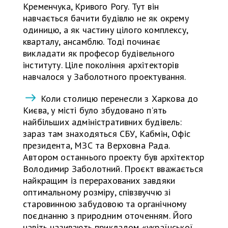
Кременчука, Кривого Рогу. Тут він
навчається бачити будівлю не як окрему
одиницю, а як частину цілого комплексу,
кварталу, ансамблю. Тоді починає
викладати як професор будівельного
інституту. Ціле покоління архітекторів
навчалося у Заболотного проектування.
Коли столицю перенесли з Харкова до
Києва, у місті було збудовано п’ять
найбільших адміністративних будівель:
зараз там знаходяться СБУ, Кабмін, Офіс
президента, МЗС та Верховна Рада.
Автором останнього проекту був архітектор
Володимир Заболотний. Проєкт вважається
найкращим із перерахованих завдяки
оптимальному розміру, співзвуччю зі
старовинною забудовою та органічному
поєднанню з природним оточенням. Його
навіть називають прикладом «української