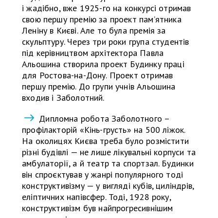
і жадібно, вже 1925-го на конкурсі отримав
свою першу премію за проект пам’ятника
Леніну в Києві. Але то була премія за
скульптуру. Через три роки група студентів
під керівництвом архітектора Павла
Альошина створила проект Будинку праці
для Ростова-на-Дону. Проект отримав
першу премію. До групи учнів Альошина
входив і Заболотний.
Дипломна робота Заболотного –
профілакторій «Кінь-грусть» на 500 ліжок.
На околицях Києва треба було розмістити
різні будівлі — не лише лікувальні корпуси та
амбулаторії, а й театр та спортзал. Будинки
він спроєктував у жанрі популярного тоді
конструктивізму — у вигляді кубів, циліндрів,
еліптичних напівсфер. Тоді, 1928 року,
конструктивізм був найпрогресивнішим