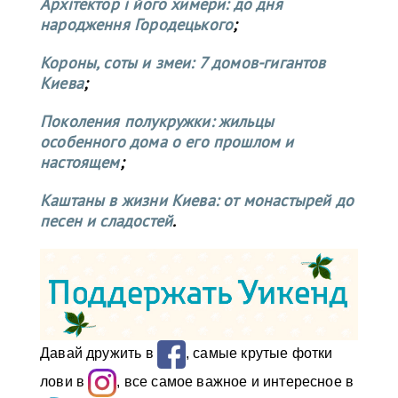
Архітектор і його химери: до дня
народження Городецького
;
Короны, соты и змеи: 7 домов-гигантов
Киева
;
Поколения полукружки: жильцы
особенного дома о его прошлом и
настоящем
;
Каштаны в жизни Киева: от монастырей до
песен и сладостей
.
Давай дружить в
, самые крутые фотки
лови в
, все самое важное и интересное в