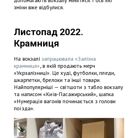
допомагають вокзалу мінятися. І ось які
зміни вже відбулися.
Листопад 2022.
Крамниця
На вокзалі
запрацювала «Залізна
крамниця»
, в якій продають мерч
«Укрзалізниці». Це худі, футболки, пледи,
шкарпетки, брелоки та інші товари.
Найпопулярніші — світшоти з табло вокзалу
та написом «Київ-Пасажирський», шапка
«Нумерація вагонів починається з голови
поїзда».