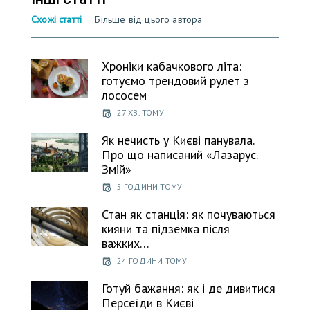
Схожі статті
Більше від цього автора
Хроніки кабачкового літа:
готуємо трендовий рулет з
лососем
27 ХВ. ТОМУ
Як нечисть у Києві панувала.
Про що написаний «Лазарус.
Змій»
5 ГОДИНИ ТОМУ
Стан як станція: як почуваються
кияни та підземка після
важких…
24 ГОДИНИ ТОМУ
Готуй бажання: як і де дивитися
Персеїди в Києві