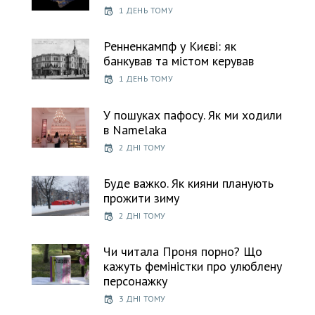
1 ДЕНЬ ТОМУ
Ренненкампф у Києві: як
банкував та містом керував
1 ДЕНЬ ТОМУ
У пошуках пафосу. Як ми ходили
в Namelaka
2 ДНІ ТОМУ
Буде важко. Як кияни планують
прожити зиму
2 ДНІ ТОМУ
Чи читала Проня порно? Що
кажуть феміністки про улюблену
персонажку
3 ДНІ ТОМУ