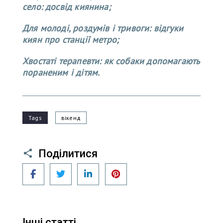
село: досвід киянина;
Для молоді, роздумів і тривоги: відгуки
киян про станції метро;
Хвостаті терапевти: як собаки допомагають
пораненим і дітям.
Tags
вікенд
Поділитися
Facebook
Twitter
LinkedIn
Pinterest
Інші статті