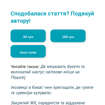
Сподобалася стаття? Подякуй
автору!
50 грн
100 грн
Інша сума
Читайте також:
Де мешкають букети та
волохатий кактус: квіткове місце на
Подолі
;
Іноземці в Києві: чим пригощати, де гуляти
та сувеніри купувати;
Закритий ЖК, передмістя та віддалене