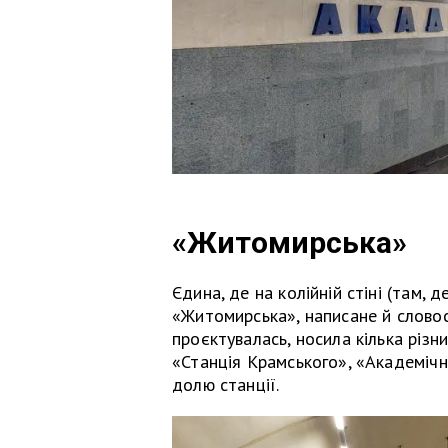
«Житомирська»
Єдина, де на колійній стіні (там, 
«Житомирська», написане й слово
проєктувалась, носила кілька різн
«Станція Крамського», «Академічн
долю станції.