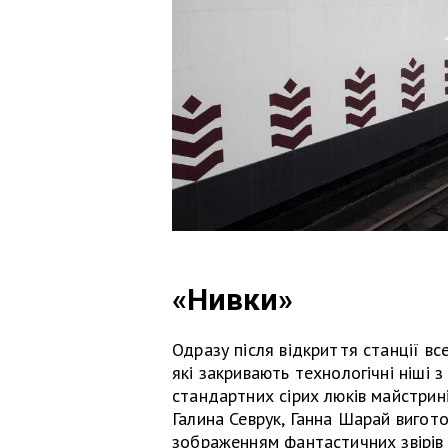
«Нивки»
Одразу після відкриття станції в
які закривають технологічні ніші 
стандартних сірих люків майстрин
Галина Севрук, Ганна Шарай вигото
зображенням фантастичних звірів і