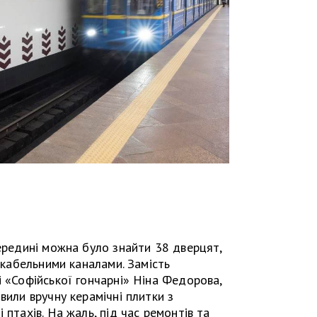
середині можна було знайти 38 дверцят,
з кабельними каналами. Замість
і «Софійської гончарні» Ніна Федорова,
вили вручну керамічні плитки з
 птахів. На жаль, під час ремонтів та