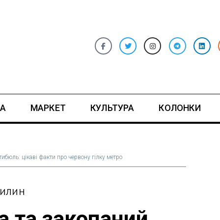
А
МАРКЕТ
КУЛЬТУРА
КОЛОНКИ
тибюль: цікаві факти про червону гілку метро
ВИЛИН
а та закопаний