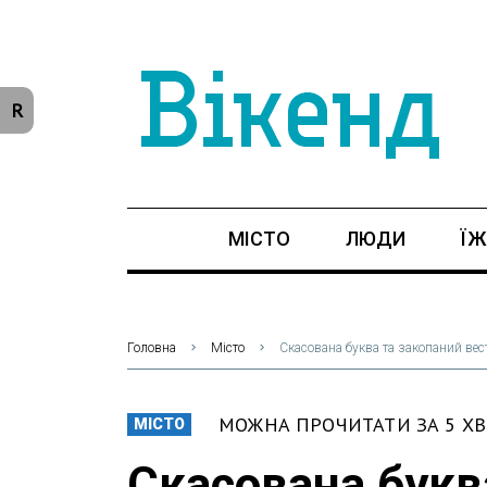
R
МІСТО
ЛЮДИ
ЇЖ
Головна
Місто
Скасована буква та закопаний вес
МОЖНА ПРОЧИТАТИ ЗА 5 Х
МІСТО
Скасована букв