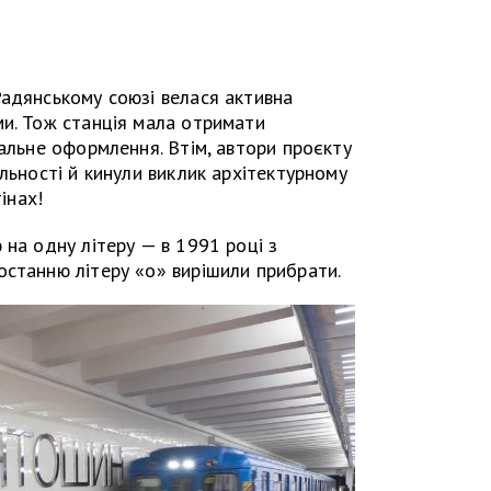
адянському союзі велася активна
ми. Тож станція мала отримати
нальне оформлення. Втім, автори проєкту
льності й кинули виклик архітектурному
інах!
 на одну літеру — в 1991 році з
останню літеру «о» вирішили прибрати.