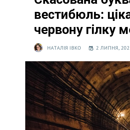
вестибюль: цік
червону гілку 
НАТАЛІЯ ІВКО
2 ЛИПНЯ, 202