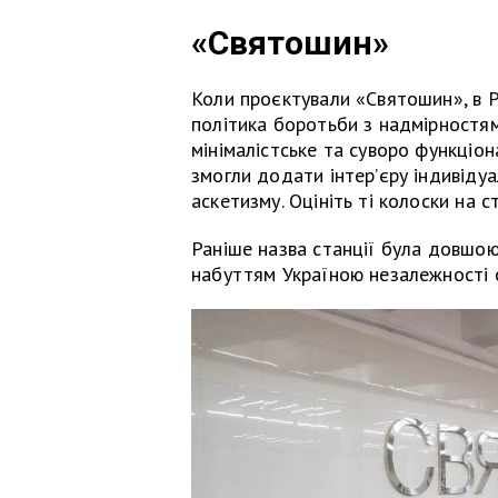
«Святошин»
Коли проєктували «Святошин», в Р
політика боротьби з надмірностя
мінімалістське та суворо функціо
змогли додати інтер’єру індивідуа
аскетизму. Оцініть ті колоски на ст
Раніше назва станції була довшою
набуттям Україною незалежності 