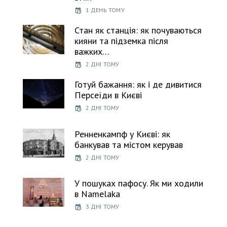
1 ДЕНЬ ТОМУ
Стан як станція: як почуваються
кияни та підземка після
важких…
2 ДНІ ТОМУ
Готуй бажання: як і де дивитися
Персеїди в Києві
2 ДНІ ТОМУ
Ренненкампф у Києві: як
банкував та містом керував
2 ДНІ ТОМУ
У пошуках пафосу. Як ми ходили
в Namelaka
3 ДНІ ТОМУ