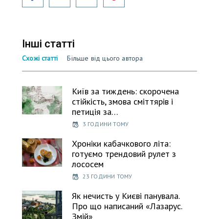
Інші статті
Схожі статті
Більше від цього автора
Київ за тиждень: скорочена
стійкість, змова сміттярів і
петиція за…
3 ГОДИНИ ТОМУ
Хроніки кабачкового літа:
готуємо трендовий рулет з
лососем
23 ГОДИНИ ТОМУ
Як нечисть у Києві панувала.
Про що написаний «Лазарус.
Змій»