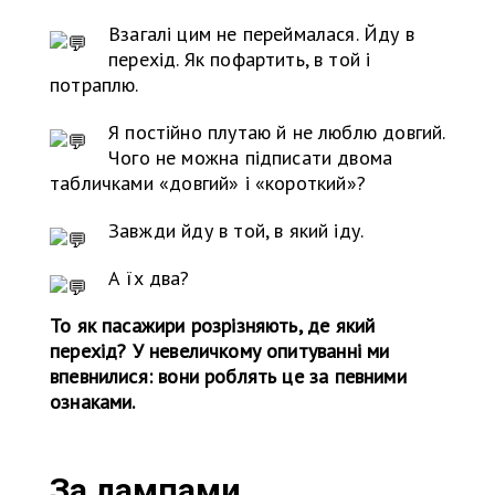
Взагалі цим не переймалася. Йду в
перехід. Як пофартить, в той і
потраплю.
Я постійно плутаю й не люблю довгий.
Чого не можна підписати двома
табличками «довгий» і «короткий»?
Завжди йду в той, в який іду.
А їх два?
То як пасажири розрізняють, де який
перехід? У невеличкому опитуванні ми
впевнилися: вони роблять це за певними
ознаками.
За лампами