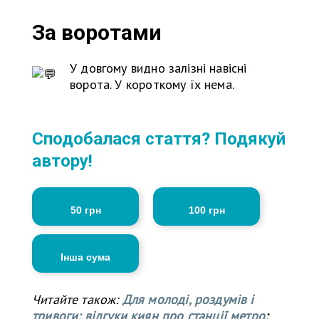
За воротами
У довгому видно залізні навісні
ворота. У короткому їх нема.
Сподобалася стаття? Подякуй
автору!
50 грн
100 грн
Інша сума
Читайте також:
Для молоді, роздумів і
тривоги: відгуки киян про станції метро
;