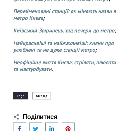
Перейменовані станції: як міняють назви в
метро Києва
;
Київський Звіринець: від печери до метро
;
Найкрасивіші та найжахливіші: кияни про
улюблені та не дуже станції метро
;
Неофіційне життя Києва: стріляти, плювати
та мастурбувати
.
Tags
вікенд
Поділитися
Facebook
Twitter
LinkedIn
Pinterest