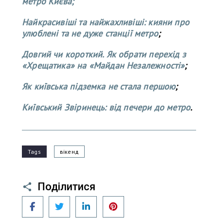
метро Києва;
Найкрасивіші та найжахливіші: кияни про
улюблені та не дуже станції метро
;
Довгий чи короткий. Як обрати перехід з
«Хрещатика» на «Майдан Незалежності»
;
Як київська підземка не стала першою
;
Київський Звіринець: від печери до метро
.
Tags
вікенд
Поділитися
Facebook
Twitter
LinkedIn
Pinterest