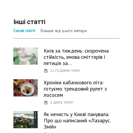
Інші статті
Схожі статті
Більше від цього автора
Київ за тиждень: скорочена
стійкість, змова сміттярів і
петиція за…
12 ГОДИНИ ТОМУ
Хроніки кабачкового літа:
готуємо трендовий рулет з
лососем
1 ДЕНЬ ТОМУ
Як нечисть у Києві панувала.
Про що написаний «Лазарус.
Змій»