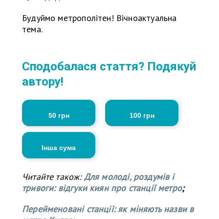
Будуймо метрополiтен! Вічноактуальна
тема.
Сподобалася стаття? Подякуй
автору!
50 грн
100 грн
Інша сума
Читайте також:
Для молоді, роздумів і
тривоги: відгуки киян про станції метро
;
Перейменовані станції: як міняють назви в