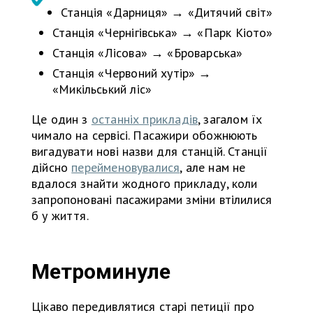
Станція «Дарниця» → «Дитячий світ»
Станція «Чернігівська» → «Парк Кіото»
Станція «Лісова» → «Броварська»
Станція «Червоний хутір» →
«Микільський ліс»
Це один з
останніх прикладів
, загалом їх
чимало на сервісі. Пасажири обожнюють
вигадувати нові назви для станцій. Станції
дійсно
перейменовувалися
, але нам не
вдалося знайти жодного прикладу, коли
запропоновані пасажирами зміни втілилися
б у життя.
Метроминуле
Цікаво передивлятися старі петиції про