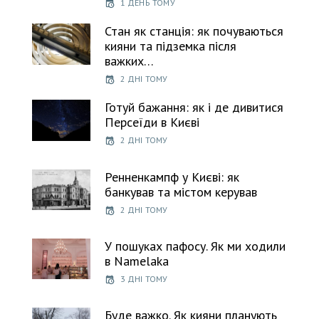
1 ДЕНЬ ТОМУ
Стан як станція: як почуваються
кияни та підземка після
важких…
2 ДНІ ТОМУ
Готуй бажання: як і де дивитися
Персеїди в Києві
2 ДНІ ТОМУ
Ренненкампф у Києві: як
банкував та містом керував
2 ДНІ ТОМУ
У пошуках пафосу. Як ми ходили
в Namelaka
3 ДНІ ТОМУ
Буде важко. Як кияни планують