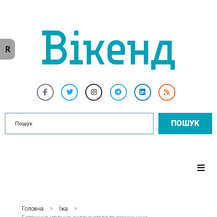
R
ПОШУК
Головна
Їжа