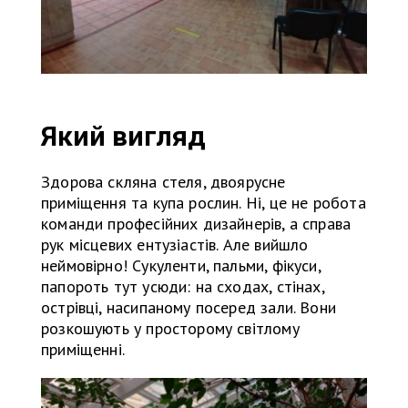
Який вигляд
Здорова скляна стеля, двоярусне
приміщення та купа рослин. Ні, це не робота
команди професійних дизайнерів, а справа
рук місцевих ентузіастів. Але вийшло
неймовірно! Сукуленти, пальми, фікуси,
папороть тут усюди: на сходах, стінах,
острівці, насипаному посеред зали. Вони
розкошують у просторому світлому
приміщенні.