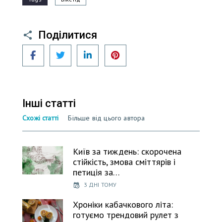
Поділитися
Facebook
Twitter
LinkedIn
Pinterest
Інші статті
Схожі статті
Більше від цього автора
Київ за тиждень: скорочена
стійкість, змова сміттярів і
петиція за…
3 ДНІ ТОМУ
Хроніки кабачкового літа:
готуємо трендовий рулет з