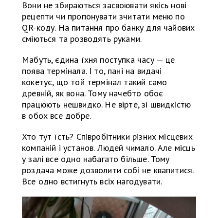
Вони не збираються засвоювати якісь нові
рецепти чи пропонувати зчитати меню по
QR-коду. На питання про банку для чайових
сміються та розводять руками.
Мабуть, єдина їхня поступка часу — це
поява термінала. І то, пані на видачі
кокетує, що той термінал такий само
древній, як вона. Тому начебто обоє
працюють нешвидко. Не вірте, зі швидкістю
в обох все добре.
Хто тут їсть? Співробітники різних місцевих
компаній і установ. Людей чимало. Але місць
у залі все одно набагато більше. Тому
роздача може дозволити собі не квапитися.
Все одно встигнуть всіх нагодувати.