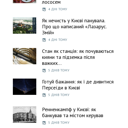
лососем
4 ДНІ ТОМУ
Як нечисть у Києві панувала.
Про що написаний «Лазарус.
Змій»
4 ДНІ ТОМУ
Стан як станція: як почуваються
кияни та підземка після
важких…
5 ДНІВ ТОМУ
Готуй бажання: як і де дивитися
Персеїди в Києві
5 ДНІВ ТОМУ
Ренненкампф у Києві: як
банкував та містом керував
5 ДНІВ ТОМУ