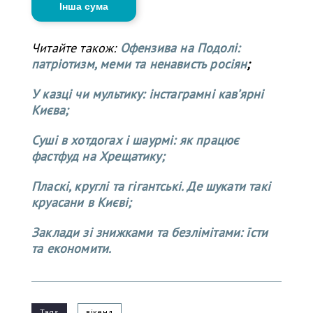
Інша сума
Читайте також:
Офензива на Подолі:
патріотизм, меми та ненависть росіян
;
У казці чи мультику: інстаграмні кавʼярні
Києва;
Суші в хотдогах і шаурмі: як працює
фастфуд на Хрещатику;
Пласкі, круглі та гігантські. Де шукати такі
круасани в Києві;
Заклади зі знижками та безлімітами: їсти
та економити.
Tags
вікенд