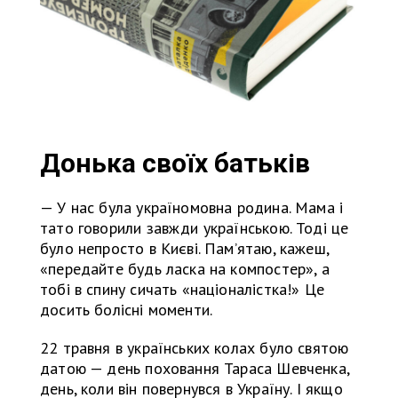
Донька своїх батьків
— У нас була україномовна родина. Мама і
тато говорили завжди українською. Тоді це
було непросто в Києві. Пам’ятаю, кажеш,
«передайте будь ласка на компостер», а
тобі в спину сичать «націоналістка!» Це
досить болісні моменти.
22 травня в українських колах було святою
датою — день поховання Тараса Шевченка,
день, коли він повернувся в Україну. І якщо