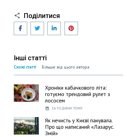
Поділитися
Facebook
Twitter
LinkedIn
Pinterest
Інші статті
Схожі статті
Більше від цього автора
Хроніки кабачкового літа:
готуємо трендовий рулет з
лососем
16 ГОДИНИ ТОМУ
Як нечисть у Києві панувала.
Про що написаний «Лазарус.
Змій»