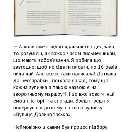
— А коли вже є відповідальність і дедлайн,
то розумієш, як важко часом письменникам,
що мають зобов’язання. Я робила що
завгодно, щоб не сідати писати, по 16 разів
пила чай. Але все ж таки написала! Доїхала
до Бессарабки і поїхала назад, тому що
кожна зупинка з такою назвою є на
зворотньому маршруті. І це вже зовсім інші
емоції, історії та спогади. Врешті-решт я
повернулася додому, на свою зупинку
«Вулиця Долиногірська».
Неймовірно цікавим був процес підбору