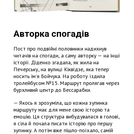
Авторка спогадів
Пост про подвійні половинки надихнув
читачів на спогади, а саму авторку — на інші
історії. Діденко згадала, як жила на
Печерську, на вулиці Кіквідзе, яка тепер
носить ім’я Бойчука. На роботу їздила
тролейбусом №15. Маршрут пролягав через
бурхливий центр до Бессарабки.
— Якось я зрозуміла, що кожна зупинка
маршруту має для мене свою історію та
емоцію. Ця структура вибудувалася в голові,
я сіла й почала писати історію про першу
зупинку. А потім вже пішло-поїхало, самій