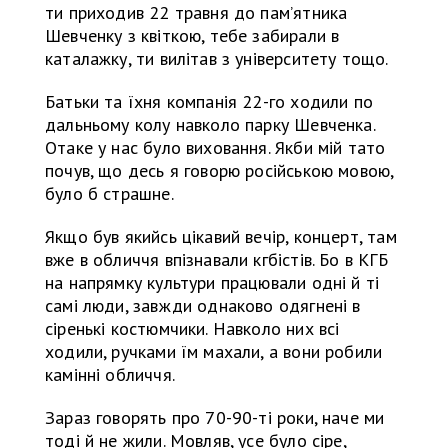
ти приходив 22 травня до пам’ятника
Шевченку з квіткою, тебе забирали в
каталажку, ти вилітав з університету тощо.
Батьки та їхня компанія 22-го ходили по
дальньому колу навколо парку Шевченка.
Отаке у нас було виховання. Якби мій тато
почув, що десь я говорю російською мовою,
було б страшне.
Якщо був якийсь цікавий вечір, концерт, там
вже в обличчя впізнавали кгбістів. Бо в КГБ
на напрямку культури працювали одні й ті
самі люди, завжди однаково одягнені в
сіренькі костюмчики. Навколо них всі
ходили, ручками їм махали, а вони робили
камінні обличчя.
Зараз говорять про 70-90-ті роки, наче ми
тоді й не жили. Мовляв, усе було сіре,