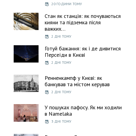
20 ГОДИНИ ТОМУ
Стан як станція: як почуваються
кияни та підземка після
важких…
2 ДНІ ТОМУ
Готуй бажання: як і де дивитися
Персеїди в Києві
2 ДНІ ТОМУ
Ренненкампф у Києві: як
банкував та містом керував
2 ДНІ ТОМУ
У пошуках пафосу. Як ми ходили
в Namelaka
3 ДНІ ТОМУ