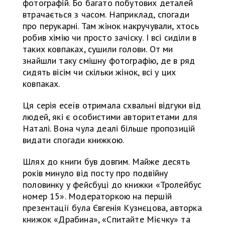
фотографій. Бо багато побутових деталей
втрачається з часом. Наприклад, спогади
про перукарні. Там жінок накручували, хтось
робив хімію чи просто зачіску. І всі сиділи в
таких ковпаках, сушили голови. От ми
знайшли таку смішну фотографію, де в ряд
сидять вісім чи скільки жінок, всі у цих
ковпаках.
Ця серія есеїв отримала схвальні відгуки від
людей, які є особистими авторитетами для
Наталі. Вона чула деалі більше пропозицій
видати спогади книжкою.
Шлях до книги був довгим. Майже десять
років минуло від посту про подвійну
половинку у фейсбуці до книжки «Тролейбус
номер 15». Модераторкою на першій
презентації була Євгенія Кузнєцова, авторка
книжок «Драбина», «Спитайте Мієчку» та