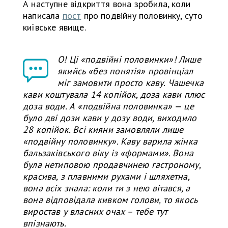
А наступне відкриття вона зробила, коли
написала
пост
про подвійну половинку, суто
київське явище.
О! Ці «подвійні половинки»! Лише
якийсь «без понятія» провінціал
міг замовити просто каву. Чашечка
кави коштувала 14 копійок, доза кави плюс
доза води. А «подвійна половинка» — це
було дві дози кави у дозу води, виходило
28 копійок. Всі кияни замовляли лише
«подвійну половинку». Каву варила жінка
бальзаківського віку із «формами». Вона
була нетиповою продавчинею гастроному,
красива, з плавними рухами і шляхетна,
вона всіх знала: коли ти з нею вітався, а
вона відповідала кивком голови, то якось
виростав у власних очах – тебе тут
впізнають.