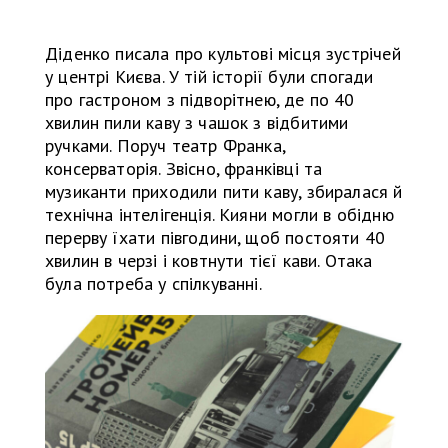
Діденко писала про культові місця зустрічей
у центрі Києва. У тій історії були спогади
про гастроном з підворітнею, де по 40
хвилин пили каву з чашок з відбитими
ручками. Поруч театр Франка,
консерваторія. Звісно, франківці та
музиканти приходили пити каву, збиралася й
технічна інтелігенція. Кияни могли в обідню
перерву їхати півгодини, щоб постояти 40
хвилин в черзі і ковтнути тієї кави. Отака
була потреба у спілкуванні.