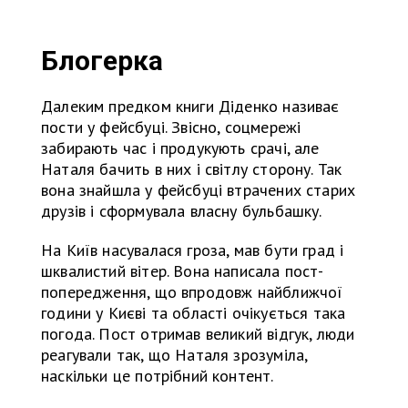
Блогерка
Далеким предком книги Діденко називає
пости у фейсбуці. Звісно, соцмережі
забирають час і продукують срачі, але
Наталя бачить в них і світлу сторону. Так
вона знайшла у фейсбуці втрачених старих
друзів і сформувала власну бульбашку.
На Київ насувалася гроза, мав бути град і
шквалистий вітер. Вона написала пост-
попередження, що впродовж найближчої
години у Києві та області очікується така
погода. Пост отримав великий відгук, люди
реагували так, що Наталя зрозуміла,
наскільки це потрібний контент.