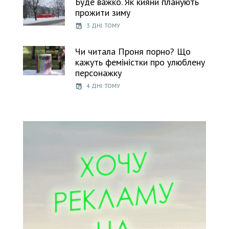
Буде важко. Як кияни планують
прожити зиму
3 ДНІ ТОМУ
Чи читала Проня порно? Що
кажуть феміністки про улюблену
персонажку
4 ДНІ ТОМУ