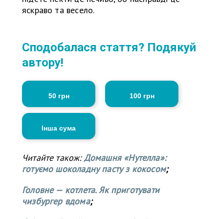
яскраво та весело.
Сподобалася стаття? Подякуй
автору!
50 грн
100 грн
Інша сума
Читайте також:
Домашня «Нутелла»:
готуємо шоколадну пасту з кокосом
;
Головне — котлета. Як приготувати
чизбургер вдома
;