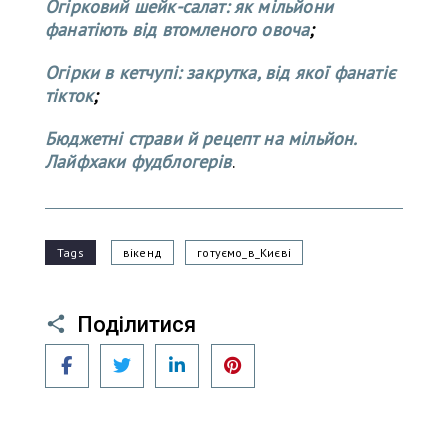
Огірковий шейк-салат: як мільйони
фанатіють від втомленого овоча
;
Огірки в кетчупі: закрутка, від якої фанатіє
тікток
;
Бюджетні страви й рецепт на мільйон.
Лайфхаки фудблогерів
.
Tags
вікенд
готуємо_в_Києві
Поділитися
Facebook
Twitter
LinkedIn
Pinterest