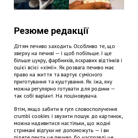
Резюме редакції
Дітям печиво заходить. Особливо те, що
зверху на печиві — і щоб побільше. І ще
більше цукру, фарбників, яскравих відтінків і
оцієї всієї «хімії». Як розвага печиво має
право на життя та вартує сумісного
приготування та куштування. Як їжа, яку
можна регулярно готувати для родини —
так собі варіант. На поціновувача.
Втім, якщо забити в гугл словосполучення
crumbl cookies і звузити пошук до картинок,
можна надивитися настільки, що жодні
стримані відгуки не допоможуть — і ви
підете пекти це печиво, бо насправді це