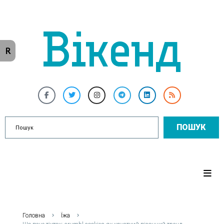
R
ПОШУК
Головна
Їжа