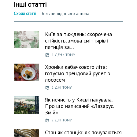
Інші статті
Схожі статті
Більше від цього автора
Київ за тиждень: скорочена
стійкість, змова сміттярів і
петиція за…
1 ДЕНЬ ТОМУ
Хроніки кабачкового літа:
готуємо трендовий рулет з
лососем
2 ДНІ ТОМУ
Як нечисть у Києві панувала.
Про що написаний «Лазарус.
Змій»
2 ДНІ ТОМУ
Стан як станція: як почуваються