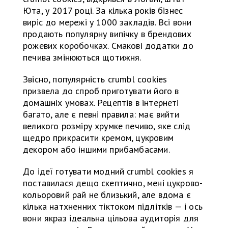
Юта, у 2017 році. За кілька років бізнес
виріс до мережі у 1000 закладів. Всі вони
продають популярну випічку в брендових
рожевих коробочках. Смакові додатки до
печива змінюються щотижня.
Звісно, популярність сrumbl cookies
призвела до спроб приготувати його в
домашніх умовах. Рецептів в інтернеті
багато, але є певні правила: має вийти
великого розміру хрумке печиво, яке слід
щедро прикрасити кремом, цукровим
декором або іншими прибамбасами.
До ідеї готувати модний сrumbl cookies я
поставилася дещо скептично, мені цукрово-
кольоровий рай не близький, але вдома є
кілька натхненних тіктоком підлітків — і ось
вони якраз ідеальна цільова аудиторія для