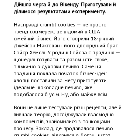
Дійшла черга й до Вікенду. Приготували й
ділимося результатами експерименту.
Насправді сrumbl cookies — не просто
тренд соцмереж, це відомий в США
сімейний бізнес. Його створили 18-річний
Джейсон Макгован і його двоюрідний брат
Сойєр Хемслі. У родині Сойєра є традиція —
щонеділі готувати та разом їсти свіже,
тільки-но з духовки печиво. Саме ця
традиція поклала початок бізнес-ідеї:
хлопці поставили за мету приготувати
ідеальне шоколадне печиво, яке
подобалося б усім. Ну, або майже всім.
Вони не лише тестували різні рецепти, але й
вивчали теорію, досліджували взаємодію
компонентів, знайомилися з тонкощами
процесу. Заклад, де продавалося печиво
сrumbl cookies, відкрився в Логані, штат