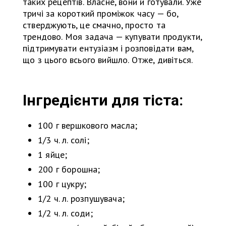
таких рецептів. Власне, вони й готували. Уже
тричі за короткий проміжок часу — бо,
стверджують, це смачно, просто та
трендово. Моя задача — купувати продукти,
підтримувати ентузіазм і розповідати вам,
що з цього всього вийшло. Отже, дивіться.
Інгредієнти для тіста:
100 г вершкового масла;
1/3 ч. л. солі;
1 яйце;
200 г борошна;
100 г цукру;
1/2 ч. л. розпушувача;
1/2 ч. л. соди;