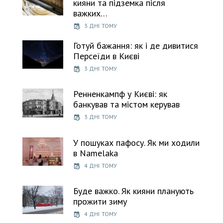
кияни та підземка після
важких…
3 ДНІ ТОМУ
Готуй бажання: як і де дивитися
Персеїди в Києві
3 ДНІ ТОМУ
Ренненкампф у Києві: як
банкував та містом керував
3 ДНІ ТОМУ
У пошуках пафосу. Як ми ходили
в Namelaka
4 ДНІ ТОМУ
Буде важко. Як кияни планують
прожити зиму
4 ДНІ ТОМУ