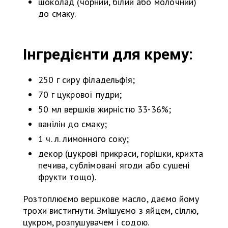
шоколад (чорний, білий або молочний)
до смаку.
Інгредієнти для крему:
250 г сиру філадельфія;
70 г цукрової пудри;
50 мл вершків жирністю 33-36%;
ванілін до смаку;
1 ч. л. лимонного соку;
декор (цукрові прикраси, горішки, крихта
печива, сублімовані ягоди або сушені
фрукти тощо).
Розтоплюємо вершкове масло, даємо йому
трохи вистигнути. Змішуємо з яйцем, сіллю,
цукром, розпушувачем і содою.