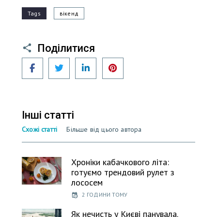
Tags
вікенд
Поділитися
Facebook
Twitter
LinkedIn
Pinterest
Інші статті
Схожі статті
Більше від цього автора
Хроніки кабачкового літа:
готуємо трендовий рулет з
лососем
2 ГОДИНИ ТОМУ
Як нечисть у Києві панувала.