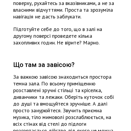
поверху, рухайтесь за вказівниками, а не за
власними відчуттями. Проста та зрозуміла
навігація не дасть заблукати.
Підготуйте себе до того, що в залі на
другому поверсі проведете кілька
захопливих годин. Не вірите? Марно.
Що там за завісою?
За важкою завісою знаходиться простора
темна зала. По всьому приміщенню
розставлені зручні стільці та кріселка,
диванчики та лежаки. Оберіть куточок собі
до душі та вмощуйтеся зручніше. А далі
просто занурюйтеся. Звучить приємна
музика, тіло мимоволі розслаблюється, на
всіх стінах від стелі до підлоги
розгортається дійство, від якого не можна