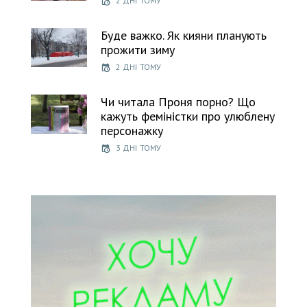
2 ДНІ ТОМУ
Буде важко. Як кияни планують
прожити зиму
2 ДНІ ТОМУ
Чи читала Проня порно? Що
кажуть феміністки про улюблену
персонажку
3 ДНІ ТОМУ