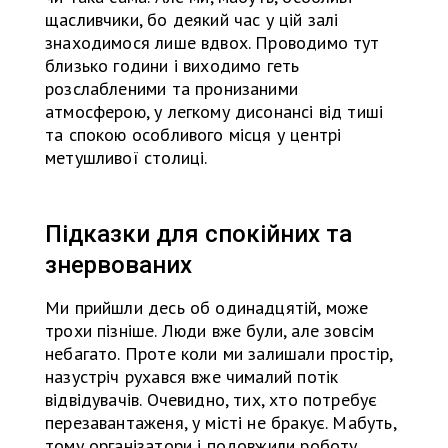
щасливчики, бо деякий час у цій залі
знаходимося лише вдвох. Проводимо тут
близько години і виходимо геть
розслабленими та пронизаними
атмосферою, у легкому дисонансі від тиші
та спокою особливого місця у центрі
метушливої столиці.
Підказки для спокійних та
знервованих
Ми прийшли десь об одинадцятій, може
трохи пізніше. Люди вже були, але зовсім
небагато. Проте коли ми залишали простір,
назустріч рухався вже чималий потік
відвідувачів. Очевидно, тих, хто потребує
перезавантаженя, у місті не бракує. Мабуть,
тому організатори і подовжили роботу