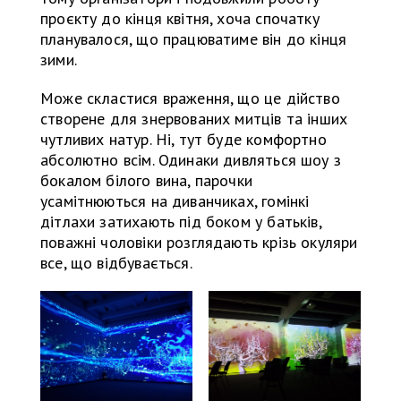
проєкту до кінця квітня, хоча спочатку
планувалося, що працюватиме він до кінця
зими.
Може скластися враження, що це дійство
створене для знервованих митців та інших
чутливих натур. Ні, тут буде комфортно
абсолютно всім. Одинаки дивляться шоу з
бокалом білого вина, парочки
усамітнюються на диванчиках, гомінкі
дітлахи затихають під боком у батьків,
поважні чоловіки розглядають крізь окуляри
все, що відбувається.