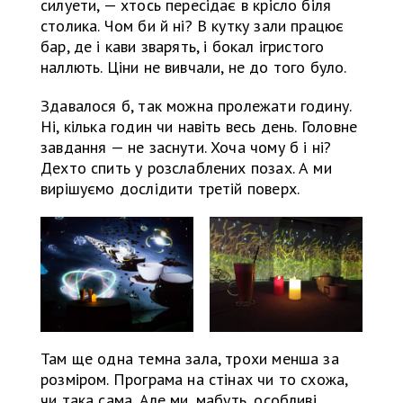
силуети, — хтось пересідає в крісло біля
столика. Чом би й ні? В кутку зали працює
бар, де і кави зварять, і бокал ігристого
наллють. Ціни не вивчали, не до того було.
Здавалося б, так можна пролежати годину.
Ні, кілька годин чи навіть весь день. Головне
завдання — не заснути. Хоча чому б і ні?
Дехто спить у розслаблених позах. А ми
вирішуємо дослідити третій поверх.
Там ще одна темна зала, трохи менша за
розміром. Програма на стінах чи то схожа,
чи така сама. Але ми, мабуть, особливі