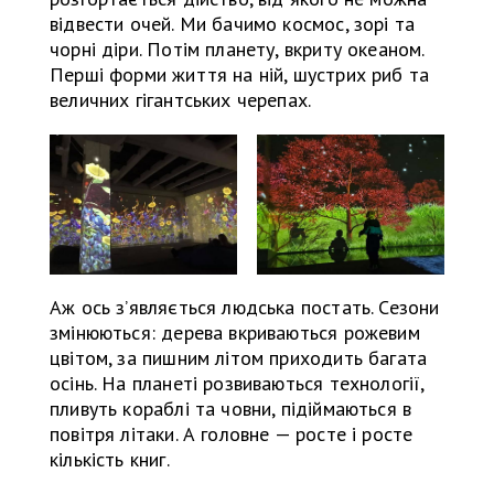
відвести очей. Ми бачимо космос, зорі та
чорні діри. Потім планету, вкриту океаном.
Перші форми життя на ній, шустрих риб та
величних гігантських черепах.
Аж ось з’являється людська постать. Сезони
змінюються: дерева вкриваються рожевим
цвітом, за пишним літом приходить багата
осінь. На планеті розвиваються технології,
пливуть кораблі та човни, підіймаються в
повітря літаки. А головне — росте і росте
кількість книг.