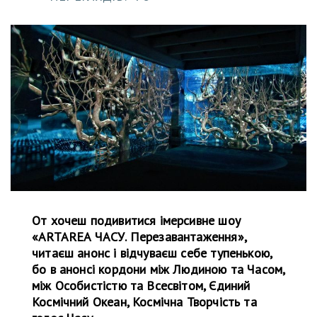
От хочеш подивитися імерсивне шоу
«ARTAREA ЧАСУ. Перезавантаження»,
читаєш анонс і відчуваєш себе тупенькою,
бо в анонсі кордони між Людиною та Часом,
між Особистістю та Всесвітом, Єдиний
Космічний Океан, Космічна Творчість та