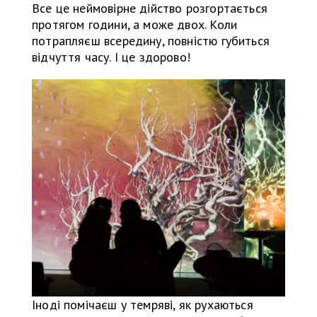
Все це неймовірне дійство розгортається
протягом години, а може двох. Коли
потрапляєш всередину, повністю губиться
відчуття часу. І це здорово!
Іноді помічаєш у темряві, як рухаються