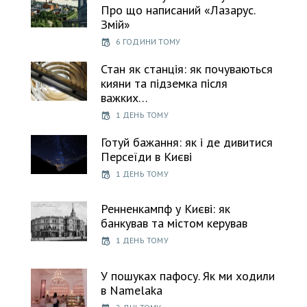
Про що написаний «Лазарус.
Змій»
6 ГОДИНИ ТОМУ
Стан як станція: як почуваються
кияни та підземка після
важких…
1 ДЕНЬ ТОМУ
Готуй бажання: як і де дивитися
Персеїди в Києві
1 ДЕНЬ ТОМУ
Ренненкампф у Києві: як
банкував та містом керував
1 ДЕНЬ ТОМУ
У пошуках пафосу. Як ми ходили
в Namelaka