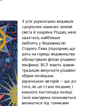
З усіх українських видавців
«дорослих книжок» зимові
свята й зокрема Різдво, мені
здається, найбільше
люблять у Видавництві
Старого Лева (підозрюю, що
десь на горищі видавництва
облаштували філіал різдвяні
ельфики). ВСЛ мають давню
традицію випускати різдвяні
збірки оповідань
українських авторів — ще до
того, як це стало модним, і
кожного листопада полиці
їхніх книгарень починаються
вигинатися під томиками