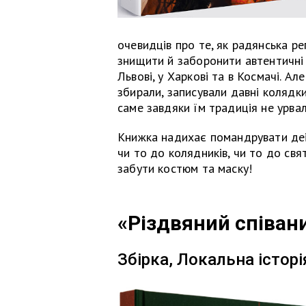
очевидців про те, як радянська р
знищити й заборонити автентичні 
Львові, у Харкові та в Космачі. А
збирали, записували давні колядки
саме завдяки їм традиція не урвала
Книжка надихає помандрувати деі
чи то до колядників, чи то до свя
забути костюм та маску!
«Різдвяний співан
Збірка, Локальна історі