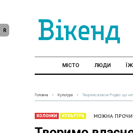
R
МІСТО
ЛЮДИ
ЇЖ
Головна
Культура
Творимо власне Різдво: що чит
МОЖНА ПРОЧИТ
КОЛОНКИ
КУЛЬТУРА
Творимо власне