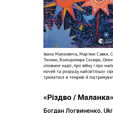
Івана Малковича, Мар’яни Савки, 
Тичини, Володимира Сосюри, Олени Т
сповнені надії, про війну і про ма
ночей та розраду найсвітлішої зір
триматися в темряві й підтримуват
«Різдво / Маланка
Богдан Логвиненко, Ukr