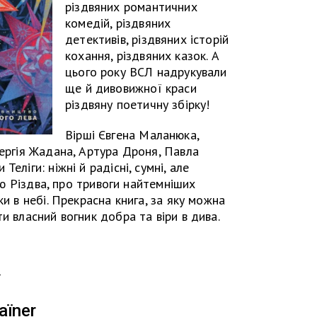
різдвяних романтичних
комедій, різдвяних
детективів, різдвяних історій
кохання, різдвяних казок. А
цього року ВСЛ надрукували
ще й дивовижної краси
різдвяну поетичну збірку!
Вірші Євгена Маланюка,
Сергія Жадана, Артура Дроня, Павла
еліги: ніжні й радісні, сумні, але
гію Різдва, про тривоги найтемніших
ки в небі. Прекрасна книга, за яку можна
и власний вогник добра та віри в дива.
»
aїner