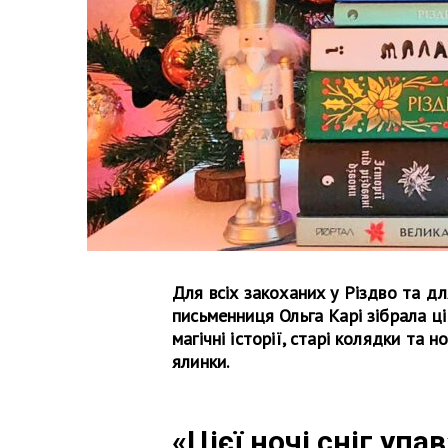
Для всіх закоханих у Різдво та дл
письменниця Ольга Карі зібрала ці
магічні історії, старі колядки та н
ялинки.
«Цієї ночі сніг упав