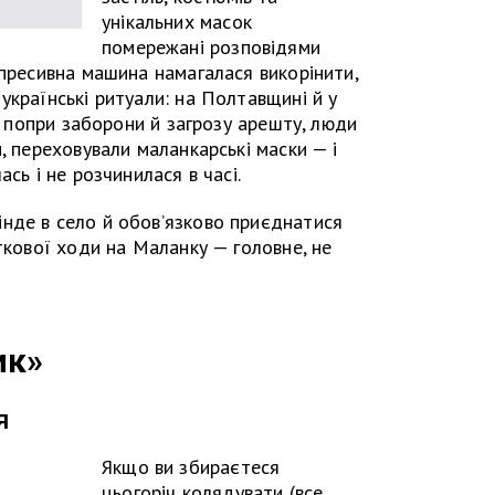
унікальних масок
помережані розповідями
епресивна машина намагалася викорінити,
українські ритуали: на Полтавщині й у
ле попри заборони й загрозу арешту, люди
, переховували маланкарські маски — і
сь і не розчинилася в часі.
нде в село й обов’язково приєднатися
ткової ходи на Маланку — головне, не
ик»
я
Якщо ви збираєтеся
цьогоріч колядувати (все