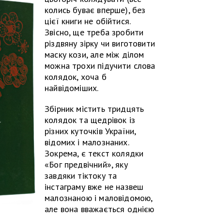
колись буває вперше), без
цієї книги не обійтися.
Звісно, ще треба зробити
різдвяну зірку чи виготовити
маску кози, але між ділом
можна трохи підучити слова
колядок, хоча б
найвідоміших.
Збірник містить тридцять
колядок та щедрівок із
різних куточків України,
відомих і малознаних.
Зокрема, є текст колядки
«Бог предвічний», яку
завдяки тіктоку та
інстаграму вже не назвеш
малознаною і маловідомою,
але вона вважається однією