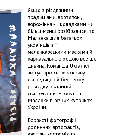
Якщо з різдвяними
традиціями, вертепом,
ворожінням і колядками ми
більш-менш розібралися, то
Маланка для багатьох
українців з її
маланкарськими масками й
карнавальною ходою все ще
дивина. Команда Ukraїner
звітує про свою яскраву
експедицію й бентежну
розвідку традицій
святкування Різдва та
Маланки в різних куточках
України.
Барвисті фотографії
родинних артефактів,
застіль, костюмів та