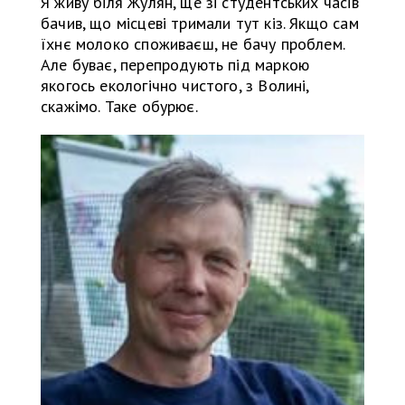
Я живу біля Жулян, ще зі студентських часів
бачив, що місцеві тримали тут кіз. Якщо сам
їхнє молоко споживаєш, не бачу проблем.
Але буває, перепродують під маркою
якогось екологічно чистого, з Волині,
скажімо. Таке обурює.