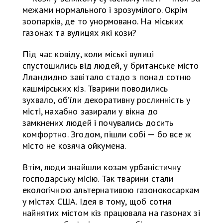
межами нормального і зрозумілого. Окрім
зоопарків, де то унормовано. На міських
газонах та вулицях які кози?
Під час ковіду, коли міські вулиці
спустошились від людей, у британське місто
Лландидно завітало стадо з понад сотню
кашмірських кіз. Тварини поводились
зухвало, об’їли декоративну рослинність у
місті, нахабно зазирали у вікна до
замкнених людей і почувались досить
комфортно. Згодом, пішли собі — бо все ж
місто не козяча ойкумена.
Втім, люди знайшли козам урбаністичну
господарську місію. Так тварини стали
екологічною альтернативою газонокосаркам
у містах США. Ідея в тому, щоб сотня
найнятих містом кіз працювала на газонах зі