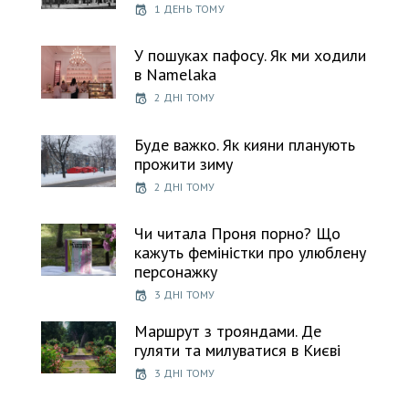
1 ДЕНЬ ТОМУ
У пошуках пафосу. Як ми ходили
в Namelaka
2 ДНІ ТОМУ
Буде важко. Як кияни планують
прожити зиму
2 ДНІ ТОМУ
Чи читала Проня порно? Що
кажуть феміністки про улюблену
персонажку
3 ДНІ ТОМУ
Маршрут з трояндами. Де
гуляти та милуватися в Києві
3 ДНІ ТОМУ