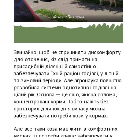
Кози на Позняках
Звичайно, щоб не спричиняти дискомфорту
для оточення, кіз слід тримати на
присадибній ділянці й самостійно
забезпечувати їхній раціон годівлі, у літній
та зимовий періоди. Але агронаука повністю
розробила системи однотипної годівлі на
цілий рік. Основа — це сіно, якісна солома,
концентровані корми. Тобто навіть без
просторих ділянок для випасу можна
забезпечувати потреби кози у кормах.
Але все-таки коза має жити в комфортних
умовах, її потреби краще забезпечити у