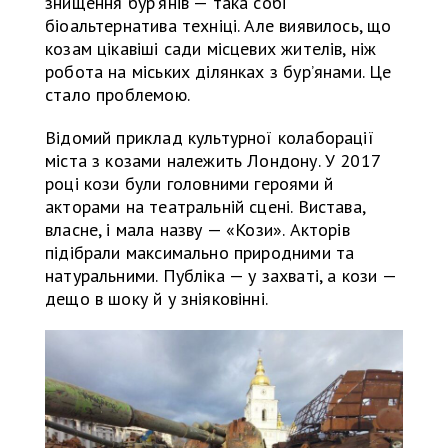
знищення бур’янів — така собі
біоальтернатива техніці. Але виявилось, що
козам цікавіші сади місцевих жителів, ніж
робота на міських ділянках з бур’янами. Це
стало проблемою.
Відомий приклад культурної колаборації
міста з козами належить Лондону. У 2017
році кози були головними героями й
акторами на театральній сцені. Вистава,
власне, і мала назву — «Кози». Акторів
підібрали максимально природними та
натуральними. Публіка — у захваті, а кози —
дещо в шоку й у зніяковінні.