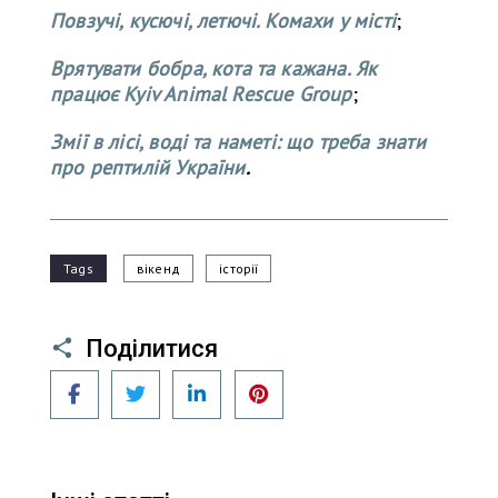
Повзучі, кусючі, летючі. Комахи у місті
;
Врятувати бобра, кота та кажана. Як
працює Kyiv Animal Rescue Group
;
Змії в лісі, воді та наметі: що треба знати
про рептилій України
.
Tags
вікенд
історії
Поділитися
Facebook
Twitter
LinkedIn
Pinterest