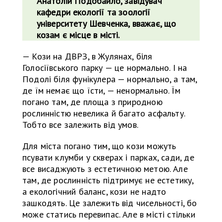
Анатолій Подобайло, завідувач
кафедри екології та зоології
університету Шевченка, вважає, що
козам є місце в місті.
— Кози на ДВРЗ, в Жулянах, біля
Голосіївського парку — це нормально. І на
Подолі біля фунікулера — нормально, а там,
де їм немає що їсти, — ненормально. Їм
погано там, де площа з природною
рослинністю невелика й багато асфальту.
Тобто все залежить від умов.
Для міста погано тим, що кози можуть
псувати клумби у скверах і парках, сади, де
все висаджують з естетичною метою. Але
там, де рослинність підтримує не естетику,
а екологічний баланс, кози не надто
зашкодять. Це залежить від чисельності, бо
може статись перевипас. Але в місті стільки