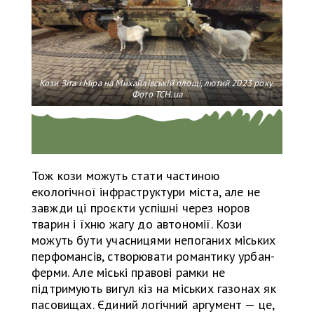
Кози Зіта і Міра на Михайлівській площі, лютий 2023 року.
Фото ТСН.ua
Тож кози можуть стати частиною
екологічної інфраструктури міста, але не
завжди ці проєкти успішні через норов
тварин і їхню жагу до автономії. Кози
можуть бути учасницями непоганих міських
перфомансів, створювати романтику урбан-
ферми. Але міські правові рамки не
підтримують вигул кіз на міських газонах як
пасовищах. Єдиний логічний аргумент — це,