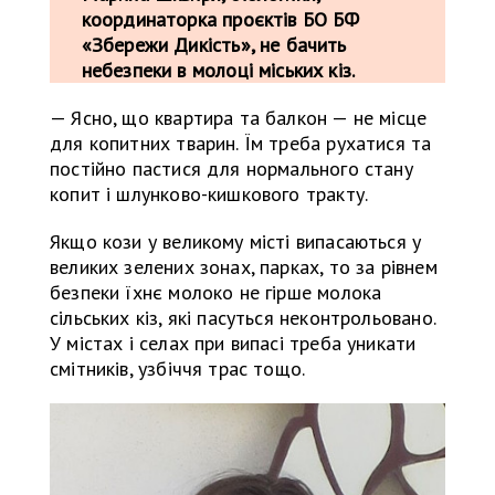
координаторка проєктів БО БФ
«Збережи Дикість», не бачить
небезпеки в молоці міських кіз.
— Ясно, що квартира та балкон — не місце
для копитних тварин. Їм треба рухатися та
постійно пастися для нормального стану
копит і шлунково-кишкового тракту.
Якщо кози у великому місті випасаються у
великих зелених зонах, парках, то за рівнем
безпеки їхнє молоко не гірше молока
сільських кіз, які пасуться неконтрольовано.
У містах і селах при випасі треба уникати
смітників, узбіччя трас тощо.