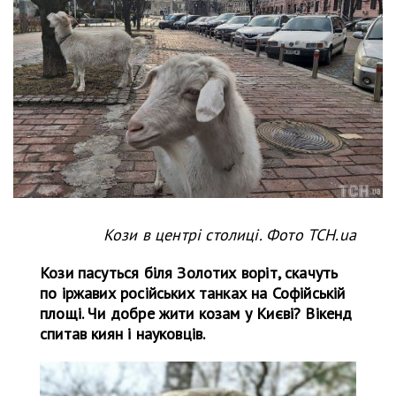
Кози в центрі столиці. Фото ТСН.ua
Кози пасуться біля Золотих воріт, скачуть
по іржавих російських танках на Софійській
площі. Чи добре жити козам у Києві? Вікенд
спитав киян і науковців.