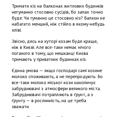
Тримати кіз на балконах житлових будинків
негуманно стосовно сусідів, бо запах точно
буде. Чи гуманно це стосовно кіз? Балкон не
набагато менший, ніж стійло в якому-небудь
хліві.
Звісно, десь на хуторі козам буде краще,
ніж в Києві. Але все-таки немає нічого
поганого в тому, що мешканці Києва
тримають у приватних будинках кіз.
Єдина умова — якщо господарі самі козине
молоко споживають, а не перепродують. Бо
все-таки молоко міської кози накопичує
забруднювачі з атмосфери великого міста.
Забруднювачі потрапляють в ґрунт, а з
ґрунту — в рослинність, на це треба
зважати.