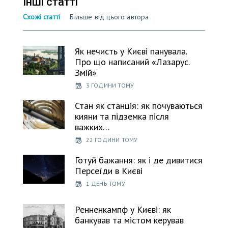
Інші статті
Схожі статті
Більше від цього автора
Як нечисть у Києві панувала.
Про що написаний «Лазарус.
Змій»
3 ГОДИНИ ТОМУ
Стан як станція: як почуваються
кияни та підземка після
важких…
22 ГОДИНИ ТОМУ
Готуй бажання: як і де дивитися
Персеїди в Києві
1 ДЕНЬ ТОМУ
Ренненкампф у Києві: як
банкував та містом керував