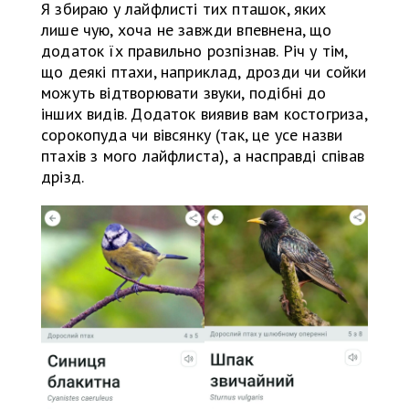
Я збираю у лайфлисті тих пташок, яких
лише чую, хоча не завжди впевнена, що
додаток їх правильно розпізнав. Річ у тім,
що деякі птахи, наприклад, дрозди чи сойки
можуть відтворювати звуки, подібні до
інших видів. Додаток виявив вам костогриза,
сорокопуда чи вівсянку (так, це усе назви
птахів з мого лайфлиста), а насправді співав
дрізд.