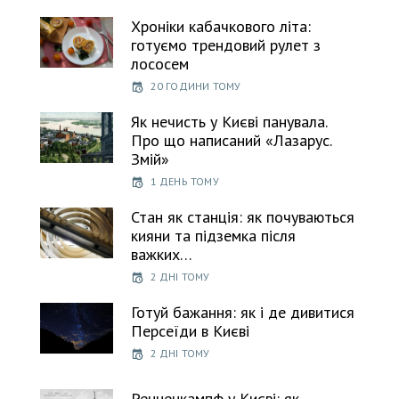
Хроніки кабачкового літа:
готуємо трендовий рулет з
лососем
20 ГОДИНИ ТОМУ
Як нечисть у Києві панувала.
Про що написаний «Лазарус.
Змій»
1 ДЕНЬ ТОМУ
Стан як станція: як почуваються
кияни та підземка після
важких…
2 ДНІ ТОМУ
Готуй бажання: як і де дивитися
Персеїди в Києві
2 ДНІ ТОМУ
Ренненкампф у Києві: як