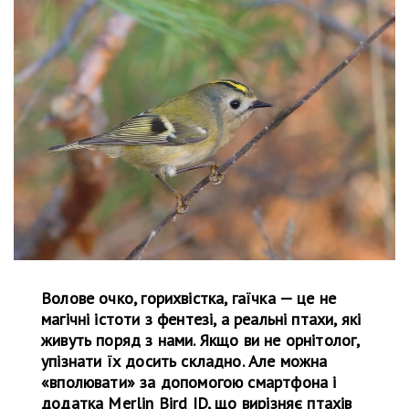
Волове очко, горихвістка, гаїчка — це не
магічні істоти з фентезі, а реальні птахи, які
живуть поряд з нами. Якщо ви не орнітолог,
упізнати їх досить складно. Але можна
«вполювати» за допомогою смартфона і
додатка Merlin Bird ID, що вирізняє птахів