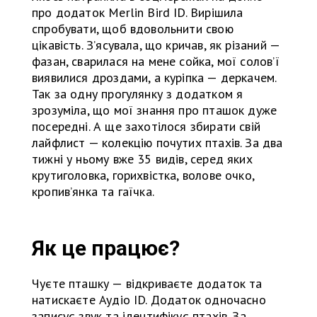
про додаток Merlin Bird ID. Вирішила
спробувати, щоб вдовольнити свою
цікавість. З’ясувала, що кричав, як різаний —
фазан, сварилася на мене сойка, мої солов’ї
виявилися дроздами, а куріпка — деркачем.
Так за одну прогулянку з додатком я
зрозуміла, що мої знання про пташок дуже
посередні. А ще захотілося збирати свій
лайфлист — колекцію почутих птахів. За два
тижні у ньому вже 35 видів, серед яких
крутиголовка, горихвістка, волове очко,
кропив’янка та гаїчка.
Як це працює?
Чуєте пташку — відкриваєте додаток та
натискаєте Аудіо ID. Додаток одночасно
записує звук та ідентифікує птахів. За