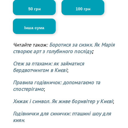
50 грн
100 грн
Інша сума
Читайте також:
Боротися за сизих. Як Марія
створює арт з голубиного посліду
;
Стеж за птахами: як займатися
бердвотчингом в Києві
;
Правила годівничок: допомагаємо та
спостерігамо
;
Хижак і символ. Як живе боривітер у Києві
;
Годівнички для синички: пташині шоу для
киян
.