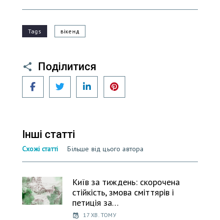
Tags
вікенд
Поділитися
Facebook
Twitter
LinkedIn
Pinterest
Інші статті
Схожі статті
Більше від цього автора
Київ за тиждень: скорочена
стійкість, змова сміттярів і
петиція за…
17 ХВ. ТОМУ