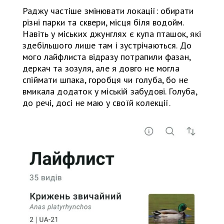
Раджу частіше змінювати локації: обирати
різні парки та сквери, місця біля водойм.
Навіть у міських джунглях є купа пташок, які
здебільшого лише там і зустрічаються. До
мого лайфлиста відразу потрапили фазан,
деркач та зозуля, але я довго не могла
спіймати шпака, горобця чи голуба, бо не
вмикала додаток у міській забудові. Голуба,
до речі, досі не маю у своїй колекції.