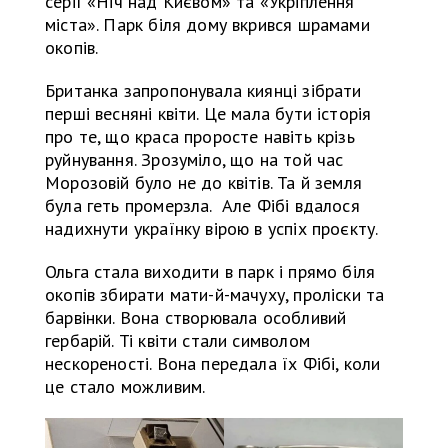
серії «Ніч над Києвом» та «Укріплення
міста». Парк біля дому вкрився шрамами
окопів.
Британка запропонувала киянці зібрати
перші весняні квіти. Це мала бути історія
про те, що краса проросте навіть крізь
руйнування. Зрозуміло, що на той час
Морозовій було не до квітів. Та й земля
була геть промерзла. Але Фібі вдалося
надихнути українку вірою в успіх проєкту.
Ольга стала виходити в парк і прямо біля
окопів збирати мати-й-мачуху, проліски та
барвінки. Вона створювала особливий
гербарій. Ті квіти стали символом
нескореності. Вона передала їх Фібі, коли
це стало можливим.