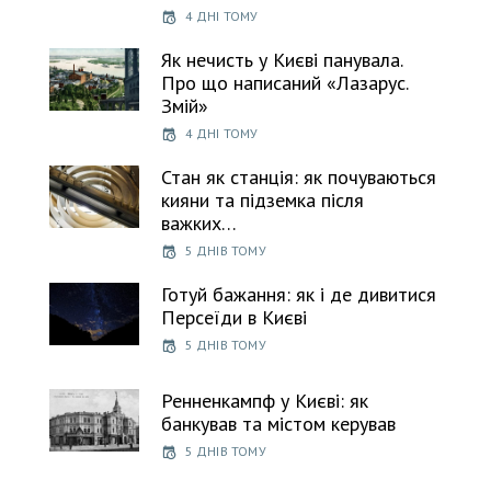
4 ДНІ ТОМУ
Як нечисть у Києві панувала.
Про що написаний «Лазарус.
Змій»
4 ДНІ ТОМУ
Стан як станція: як почуваються
кияни та підземка після
важких…
5 ДНІВ ТОМУ
Готуй бажання: як і де дивитися
Персеїди в Києві
5 ДНІВ ТОМУ
Ренненкампф у Києві: як
банкував та містом керував
5 ДНІВ ТОМУ