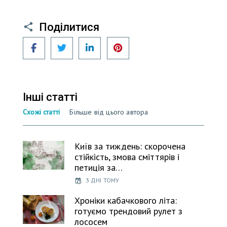
Поділитися
Facebook
Twitter
LinkedIn
Pinterest
Інші статті
Схожі статті
Більше від цього автора
Київ за тиждень: скорочена
стійкість, змова сміттярів і
петиція за…
3 ДНІ ТОМУ
Хроніки кабачкового літа:
готуємо трендовий рулет з
лососем