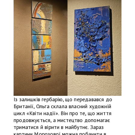
Із залишків гербарію, що передавався до
Британії, Ольга склала власний художній
цикл «Квіти надії». Він про те, що життя
продовжується, а мистецтво допомагає
триматися й вірити в майбутнє. Зараз
картини Морозової можна побачити в