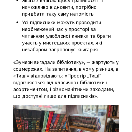
Якщо з книгою щось трапилося і її
неможливо відновити, потрібно
придбати таку саму натомість.
Усі підписники можуть проводити
необмежений час у просторі за
читанням улюбленої книжки та брати
участь у мистецьких проектах, які
незабаром запропонує книгарня.
«Зумери вигадали бібліотеку», — жартують у
соцмережах. На запитання, в чому різниця, в
«Тиші» відповідають: «Простір „Тиші“
відрізняється від класичної бібліотеки і
асортиментом, і різноманітними заходами,
що доступні лише для підписників».