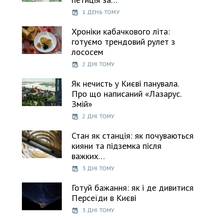
1 ДЕНЬ ТОМУ
Хроніки кабачкового літа:
готуємо трендовий рулет з
лососем
2 ДНІ ТОМУ
Як нечисть у Києві панувала.
Про що написаний «Лазарус.
Змій»
2 ДНІ ТОМУ
Стан як станція: як почуваються
кияни та підземка після
важких…
3 ДНІ ТОМУ
Готуй бажання: як і де дивитися
Персеїди в Києві
3 ДНІ ТОМУ