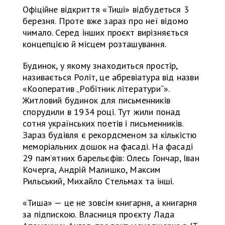
Офіційне відкриття «Тиші» відбудеться 3
березня. Проте вже зараз про неї відомо
чимало. Серед інших проєкт вирізняється
концепцією й місцем розташування.
Будинок, у якому знаходиться простір,
називається Роліт, це абревіатура від назви
«Кооператив „Робітник літератури“».
Житловий будинок для письменників
спорудили в 1934 році. Тут жили понад
сотня українських поетів і письменників.
Зараз будівля є рекордсменом за кількістю
меморіальних дошок на фасаді. На фасаді
29 пам’ятних барельєфів: Олесь Гончар, Іван
Кочерга, Андрій Малишко, Максим
Рильський, Михайло Стельмах та інші.
«Тиша» — це не зовсім книгарня, а книгарня
за підпискою. Власниця проєкту Лада