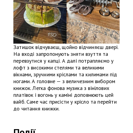
Затишок відчуваєш, щойно відчиняєш двері.
На вході запропонують зняти взуття та
перевзутися у капці. А далі потрапляємо у
лофт з високими стелями та великими
вікнами, зручними кріслами та килимами під
ногами. А головне — з величезним вибором
книжок. Легка фонова музика з вінілових
платівок і вогонь у каміні доповнюють цей
вайб. Саме час присісти у крісло та перейти
до читання книжки.
Події