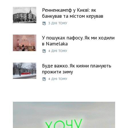
Ренненкампф у Києві: як
банкував та містом керував
3 ДНІ ТОМУ
У пошуках пафосу. Як ми ходили
в Namelaka
4 ДНІ ТОМУ
Буде важко. Як кияни планують
прожити зиму
4 ДНІ ТОМУ