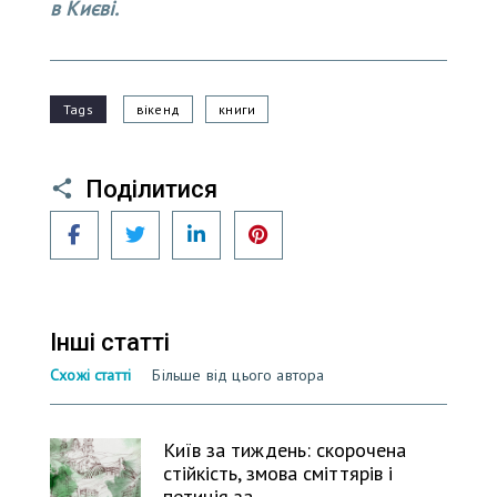
в Києві.
Tags
вікенд
книги
Поділитися
Facebook
Twitter
LinkedIn
Pinterest
Інші статті
Схожі статті
Більше від цього автора
Київ за тиждень: скорочена
стійкість, змова сміттярів і
петиція за…