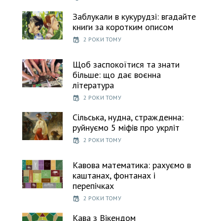
Заблукали в кукурудзі: вгадайте
книги за коротким описом
2 РОКИ ТОМУ
Щоб заспокоїтися та знати
більше: що дає воєнна
література
2 РОКИ ТОМУ
Сільська, нудна, стражденна:
руйнуємо 5 міфів про укрліт
2 РОКИ ТОМУ
Кавова математика: рахуємо в
каштанах, фонтанах і
перепічках
2 РОКИ ТОМУ
Кава з Вікендом