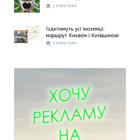
2 РОКИ ТОМУ
Їздитимуть усі іноземці:
маршрут Києвом і Київщиною
3 РОКИ ТОМУ