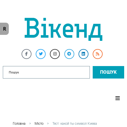
R
ПОШУК
Головна
Місто
Тест: какой ты символ Киева