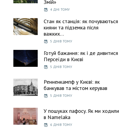
Змій»
4 ДНІ ТОМУ
Стан як станція: як почуваються
кияни та підземка після
важких…
5 ДНІВ ТОМУ
Готуй бажання: як і де дивитися
Персеїди в Києві
5 ДНІВ ТОМУ
Ренненкампф у Києві: як
банкував та містом керував
5 ДНІВ ТОМУ
У пошуках пафосу. Як ми ходили
в Namelaka
6 ДНІВ ТОМУ