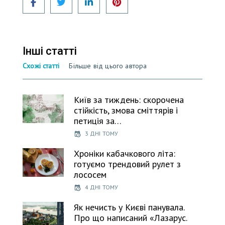
Інші статті
Схожі статті
Більше від цього автора
Київ за тиждень: скорочена
стійкість, змова сміттярів і
петиція за…
3 ДНІ ТОМУ
Хроніки кабачкового літа:
готуємо трендовий рулет з
лососем
4 ДНІ ТОМУ
Як нечисть у Києві панувала.
Про що написаний «Лазарус.