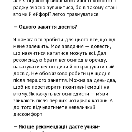
але я оцінюю фізичні можливості кожного. І
раджу вчасно зупинитися, бо в такому стані
втоми й ейфорії легко травмуватися.
— Одного заняття досить?
Я намагаюся зробити для цього все, що від
мене залежить. Моє завдання — довести,
що навчитися кататися можуть всі. Далі
рекомендую брати велосипед в оренду,
накатувати велогодини й покращувати свій
досвід. Не обов’язково робити це щодня
після першого заняття. Можна за день-два,
щоб не перетворити позитивні емоції на
втому. Як кажуть велосипедисти — м’язи
звикають після перших чотирьох катань. А
до того відчуватимете невеличкий
дискомфорт.
— Які ще рекомендації даєте учням-