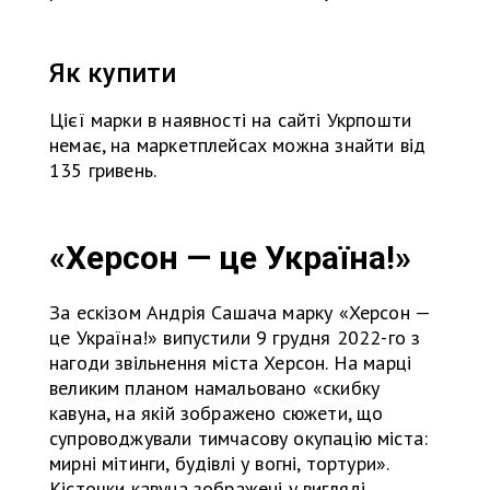
Як купити
Цієї марки в наявності на сайті Укрпошти
немає, на маркетплейсах можна знайти від
135 гривень.
«Херсон — це Україна!»
За ескізом Андрія Сашача марку «Херсон —
це Україна!» випустили 9 грудня 2022-го з
нагоди звільнення міста Херсон. На марці
великим планом намальовано «скибку
кавуна, на якій зображено сюжети, що
супроводжували тимчасову окупацію міста:
мирні мітинги, будівлі у вогні, тортури».
Кісточки кавуна зображені у вигляді