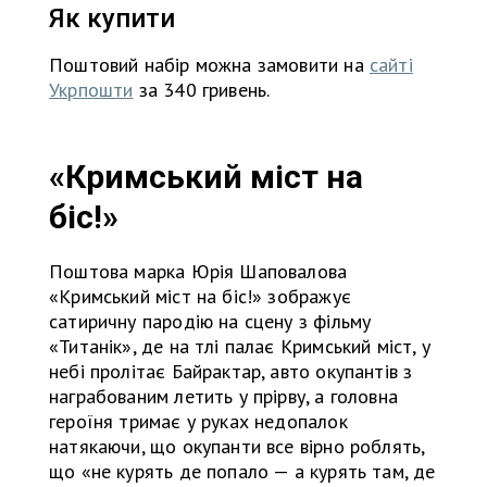
Як купити
Поштовий набір можна замовити на
сайті
Укрпошти
за 340 гривень.
«Кримський міст на
біс!»
Поштова марка Юрія Шаповалова
«Кримський міст на біс!» зображує
сатиричну пародію на сцену з фільму
«Титанік», де на тлі палає Кримський міст, у
небі пролітає Байрактар, авто окупантів з
награбованим летить у прірву, а головна
героїня тримає у руках недопалок
натякаючи, що окупанти все вірно роблять,
що «не курять де попало — а курять там, де