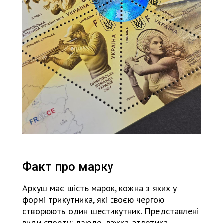
Факт про марку
Аркуш має шість марок, кожна з яких у
формі трикутника, які своєю чергою
створюють один шестикутник. Представлені
види спорту: дзюдо, важка атлетика,