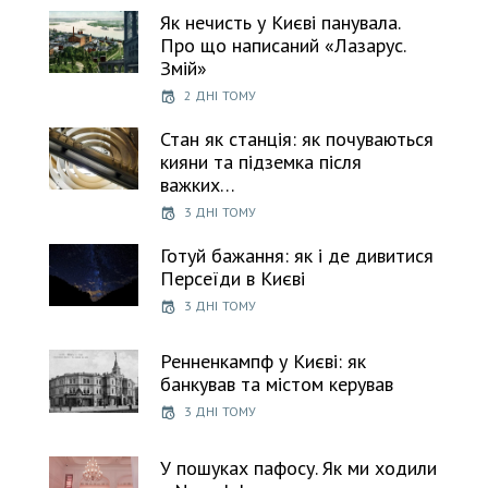
Як нечисть у Києві панувала.
Про що написаний «Лазарус.
Змій»
2 ДНІ ТОМУ
Стан як станція: як почуваються
кияни та підземка після
важких…
3 ДНІ ТОМУ
Готуй бажання: як і де дивитися
Персеїди в Києві
3 ДНІ ТОМУ
Ренненкампф у Києві: як
банкував та містом керував
3 ДНІ ТОМУ
У пошуках пафосу. Як ми ходили