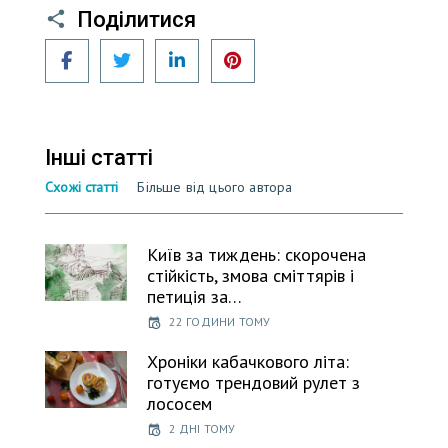
Поділитися
Facebook
Twitter
LinkedIn
Pinterest
Інші статті
Схожі статті
Більше від цього автора
Київ за тиждень: скорочена
стійкість, змова сміттярів і
петиція за…
22 ГОДИНИ ТОМУ
Хроніки кабачкового літа:
готуємо трендовий рулет з
лососем
2 ДНІ ТОМУ