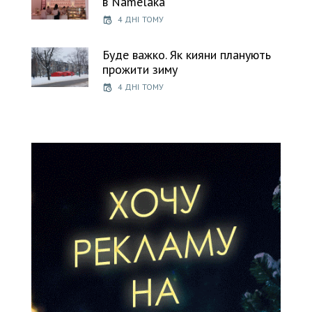
в Namelaka
4 ДНІ ТОМУ
Буде важко. Як кияни планують
прожити зиму
4 ДНІ ТОМУ