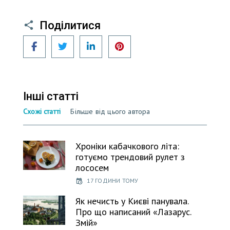
Поділитися
Facebook
Twitter
LinkedIn
Pinterest
Інші статті
Схожі статті
Більше від цього автора
Хроніки кабачкового літа:
готуємо трендовий рулет з
лососем
17 ГОДИНИ ТОМУ
Як нечисть у Києві панувала.
Про що написаний «Лазарус.
Змій»