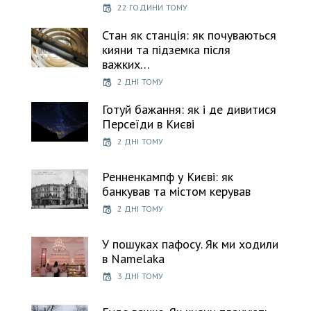
22 ГОДИНИ ТОМУ
Стан як станція: як почуваються
кияни та підземка після
важких…
2 ДНІ ТОМУ
Готуй бажання: як і де дивитися
Персеїди в Києві
2 ДНІ ТОМУ
Ренненкампф у Києві: як
банкував та містом керував
2 ДНІ ТОМУ
У пошуках пафосу. Як ми ходили
в Namelaka
3 ДНІ ТОМУ