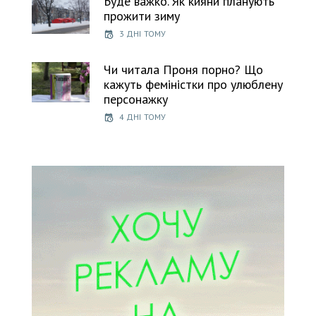
Буде важко. Як кияни планують
прожити зиму
3 ДНІ ТОМУ
Чи читала Проня порно? Що
кажуть феміністки про улюблену
персонажку
4 ДНІ ТОМУ