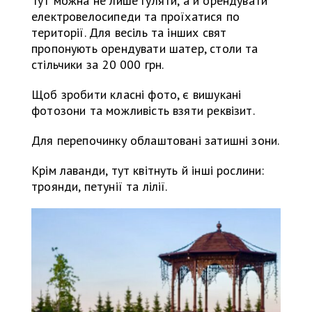
Тут можна не лише гуляти, а й орендувати
електровелосипеди та проїхатися по
території. Для весіль та інших свят
пропонують орендувати шатер, столи та
стільчики за 20 000 грн.
Щоб зробити класні фото, є вишукані
фотозони та можливість взяти реквізит.
Для перепочинку облаштовані затишні зони.
Крім лаванди, тут квітнуть й інші рослини:
троянди, петунії та лілії.