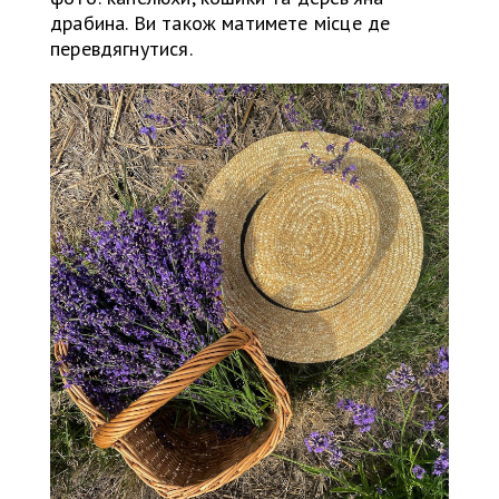
драбина. Ви також матимете місце де
перевдягнутися.