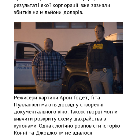
результаті якої корпорації вже зазнали
збитків на мільйони доларів.
Режисери картини Арон Ґодет, Ґіта
Пуллапіллі мають досвід у створенні
документального кіно. Також творці могли
вивчити розкриту схему шахрайства з
купонами. Однак логічно розповісти історію
Конні та Джоджо їм не вдалося.