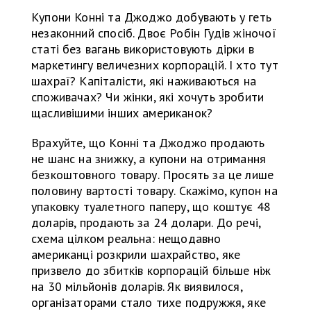
Купони Конні та Джоджо добувають у геть
незаконний спосіб. Двоє Робін Гудів жіночої
статі без вагань використовують дірки в
маркетингу величезних корпорацій. І хто тут
шахраї? Капіталісти, які наживаються на
споживачах? Чи жінки, які хочуть зробити
щасливішими інших американок?
Врахуйте, що Конні та Джоджо продають
не шанс на знижку, а купони на отримання
безкоштовного товару. Просять за це лише
половину вартості товару. Скажімо, купон на
упаковку туалетного паперу, що коштує 48
доларів, продають за 24 долари. До речі,
схема цілком реальна: нещодавно
американці розкрили шахрайство, яке
призвело до збитків корпорацій більше ніж
на 30 мільйонів доларів. Як виявилося,
організаторами стало тихе подружжя, яке