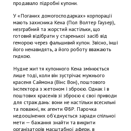
продавало підробні купони.
У «Поганих домогосподарках» корпорації
мають захисника Кена (Пол Волтер Гаузер),
незграбний та жорстий настільки, що
готовий відібрати у старенької засіб від
геморою через фальшивий купон. Звісно, інші
його ненавидять, а його роботу вважають
гидкою.
Нудне життя купонного Кена змінюється
лише тоді, коли він зустрічає мужнього
красеня Саймона (Вінс Вон), поштового
інспектора з жетоном і зброєю. Однак і в
поштових красенів зі зброєю є свої приводи
для страждань: вони не настільки всесильні
та поважні, як агенти ФБР. Парочка
недооцінених об’єднується заради спільної
мети — бажання знайти та викрити
організаторів масштабної афери, в