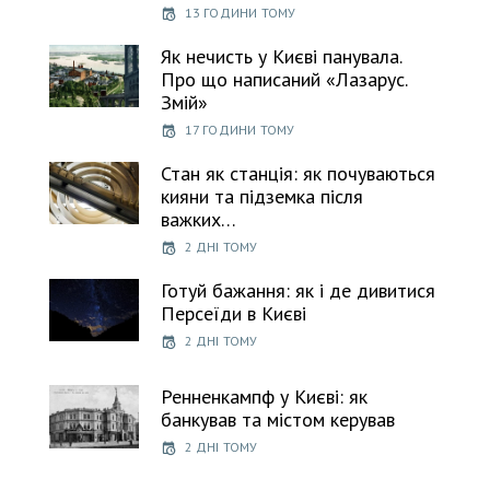
13 ГОДИНИ ТОМУ
Як нечисть у Києві панувала.
Про що написаний «Лазарус.
Змій»
17 ГОДИНИ ТОМУ
Стан як станція: як почуваються
кияни та підземка після
важких…
2 ДНІ ТОМУ
Готуй бажання: як і де дивитися
Персеїди в Києві
2 ДНІ ТОМУ
Ренненкампф у Києві: як
банкував та містом керував
2 ДНІ ТОМУ