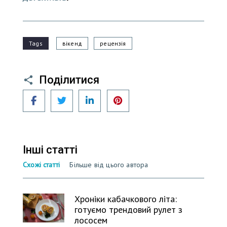
Tags
вікенд
рецензія
Поділитися
Facebook
Twitter
LinkedIn
Pinterest
Інші статті
Схожі статті
Більше від цього автора
Хроніки кабачкового літа:
готуємо трендовий рулет з
лососем