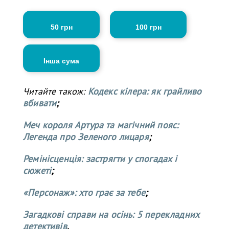
50 грн
100 грн
Інша сума
Читайте також:
Кодекс кілера: як грайливо
вбивати
;
Меч короля Артура та магічний пояс:
Легенда про Зеленого лицаря
;
Ремінісценція: застрягти у спогадах і
сюжеті
;
«Персонаж»: хто грає за тебе
;
Загадкові справи на осінь: 5 перекладних
детективів
.