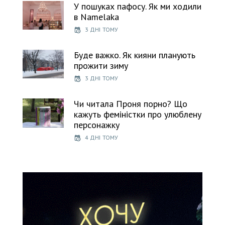
У пошуках пафосу. Як ми ходили
в Namelaka
3 ДНІ ТОМУ
Буде важко. Як кияни планують
прожити зиму
3 ДНІ ТОМУ
Чи читала Проня порно? Що
кажуть феміністки про улюблену
персонажку
4 ДНІ ТОМУ