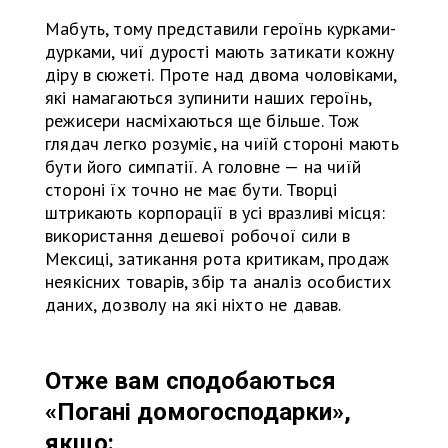
Мабуть, тому представили героїнь курками-
дурками, чиї дурості мають затикати кожну
діру в сюжеті. Проте над двома чоловіками,
які намагаються зупинити наших героїнь,
режисери насміхаються ще більше. Тож
глядач легко розуміє, на чиїй стороні мають
бути його симпатії. А головне — на чиїй
стороні їх точно не має бути. Творці
штрикають корпорації в усі вразливі місця:
використання дешевої робочої сили в
Мексиці, затикання рота критикам, продаж
неякісних товарів, збір та аналіз особистих
даних, дозволу на які ніхто не давав.
Отже вам сподобаються
«Погані домогосподарки»,
якщо: