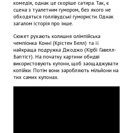
комедія, однак це скоріше сатира. Так, є
сцена з туалетним гумором, без якого не
обходяться голлівудські гумористи. Однак
загалом історія про інше.
Сюжет рухають колишня олімпійська
чемпіонка Конні (Крістен Белл) та її
найкраща подружка Джоджо (Кірбі Гавелл-
Баптіст). На початку картини обидві
використовують купони, щоб заощаджувати
копійки. Потім вони заробляють мільйони на
тих самих купонах.