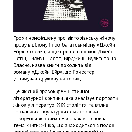
Трохи нонфікшену про вікторіанську жіночу
прозу в цілому і про багатовимірну «Джейн
Ейр» зокрема, а ще про персонажів Джейн
Остін, Сильвії Плятт, Вірджинії Вульф тощо.
Власне, назва книги походить від
роману «Джейн Ейр», де Рочестер
утримував дружину на горищі.
Це якісний зразок феміністичної
літературної критики, яка аналізує портрети
жінок у літературі XIX століття та вплив
соціальних і культурних факторів на
створення жіночих персонажів. Основна
тема книги: жінка, що знаходиться в полоні
чоловічого домінування та репресій, у