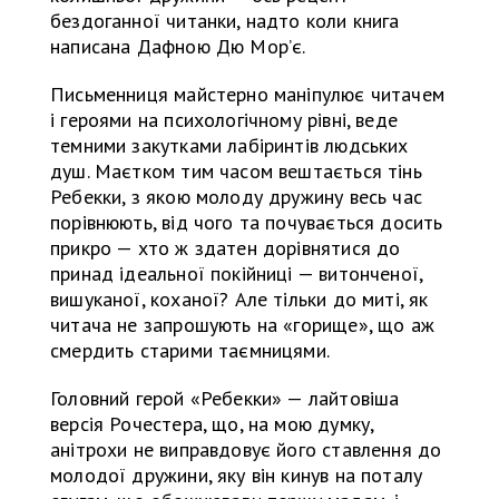
бездоганної читанки, надто коли книга
написана Дафною Дю Мор’є.
Письменниця майстерно маніпулює читачем
і героями на психологічному рівні, веде
темними закутками лабіринтів людських
душ. Маєтком тим часом вештається тінь
Ребекки, з якою молоду дружину весь час
порівнюють, від чого та почувається досить
прикро — хто ж здатен дорівнятися до
принад ідеальної покійниці — витонченої,
вишуканої, коханої? Але тільки до миті, як
читача не запрошують на «горище», що аж
смердить старими таємницями.
Головний герой «Ребекки» — лайтовіша
версія Рочестера, що, на мою думку,
анітрохи не виправдовує його ставлення до
молодої дружини, яку він кинув на поталу