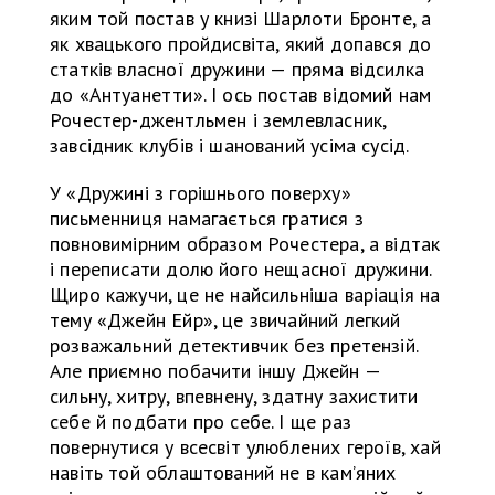
яким той постав у книзі Шарлоти Бронте, а
як хвацького пройдисвіта, який допався до
статків власної дружини — пряма відсилка
до «Антуанетти». І ось постав відомий нам
Рочестер-джентльмен і землевласник,
завсідник клубів і шанований усіма сусід.
У «Дружині з горішнього поверху»
письменниця намагається гратися з
повновимірним образом Рочестера, а відтак
і переписати долю його нещасної дружини.
Щиро кажучи, це не найсильніша варіація на
тему «Джейн Ейр», це звичайний легкий
розважальний детективчик без претензій.
Але приємно побачити іншу Джейн —
сильну, хитру, впевнену, здатну захистити
себе й подбати про себе. І ще раз
повернутися у всесвіт улюблених героїв, хай
навіть той облаштований не в кам’яних