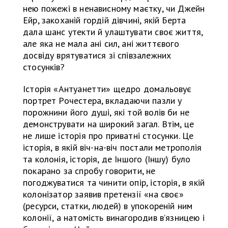
нею пожежі в ненависному маєтку, чи Джейн
Ейр, закоханій гордій дівчині, якій Берта
дала шанс утекти й улаштувати своє життя,
але яка не мала ані сил, ані життєвого
досвіду врятуватися зі співзалежних
стосунків?
Історія «Антуанетти» щедро домальовує
портрет Рочестера, вкладаючи пазли у
порожнини його душі, які той волів би не
демонструвати на широкий загал. Втім, це
не лише історія про приватні стосунки. Це
історія, в якій віч-на-віч постали метрополія
та колонія, історія, де Іншого (Іншу) було
покарано за спробу говорити, не
погоджуватися та чинити опір, історія, в якій
колонізатор заявив претензії «на своє»
(ресурси, статки, людей) в упокореній ним
колонії, а натомість винагородив в’язницею і