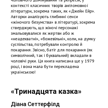
контексті класичних творів англомовної
літератури, зокрема таких, як «Джейн Ейр».
Авторки аналізують глибинні сенси
«жіночого безумства» в літературі, зокрема
стверджують, що жіночі персонажі
змальовувалися як жертви або ж
«неадекватні», «божевільні», коли, на думку
суспільства, потребували контролю й
покарання. Звісно, батіг для покарання (як
символічний, так і буквальний) вкладали в
чоловічі руки. Ця книга написана ще у 1979
році, і вона мала бути перекладена
українською!
«Тринадцята казка»
Діана Сеттерфілд