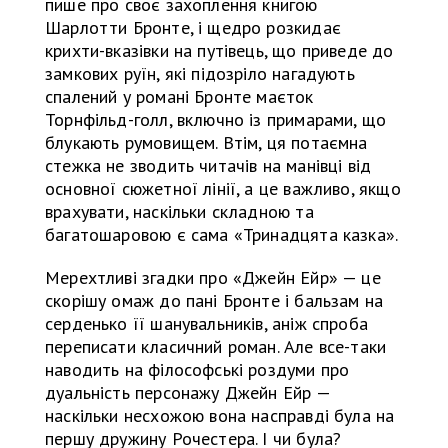
пише про своє захоплення книгою
Шарлотти Бронте, і щедро розкидає
крихти-вказівки на путівець, що приведе до
замкових руїн, які підозріло нагадують
спалений у романі Бронте маєток
Торнфільд-голл, включно із примарами, що
блукають румовищем. Втім, ця потаємна
стежка не зводить читачів на манівці від
основної сюжетної лінії, а це важливо, якщо
врахувати, наскільки складною та
багатошаровою є сама «Тринадцята казка».
Мерехтливі згадки про «Джейн Ейр» — це
скорішу омаж до пані Бронте і бальзам на
серденько її шанувальників, аніж спроба
переписати класичний роман. Але все-таки
наводить на філософські роздуми про
дуальність персонажу Джейн Ейр —
наскільки несхожою вона насправді була на
першу дружину Рочестера. І чи була?