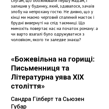
слугам, що обожнювали першу мадам, і
залишив у будинку, який, здавалося, зачаїв
злобу на непрохану гостю. Не дивно, що у
кінці ми маємо черговий спалений маєток і
брудні вивернуті на спід таємниці. Що
мимохіть повертає нас на початок роману: а
чи варто взагалі було одружуватися з
чоловіком, якого ти заледве знаєш?
«Божевільна на горищі:
Письменниця та
Літературна уява XIX
століття»
Сандра Гілберт та Сьюзен
Губар