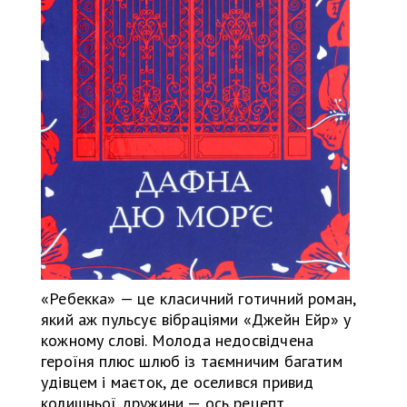
«Ребекка» — це класичний готичний роман,
який аж пульсує вібраціями «Джейн Ейр» у
кожному слові. Молода недосвідчена
героїня плюс шлюб із таємничим багатим
удівцем і маєток, де оселився привид
колишньої дружини — ось рецепт