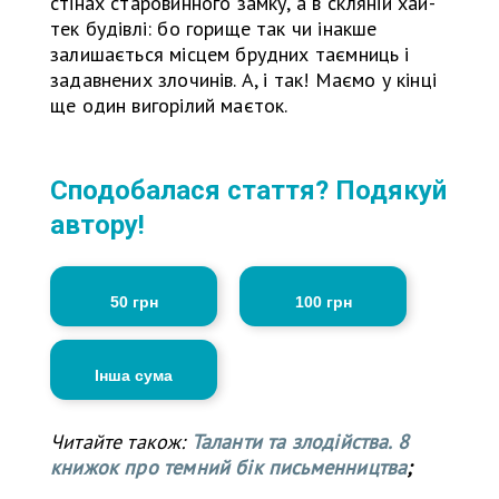
стінах старовинного замку, а в скляній хай-
тек будівлі: бо горище так чи інакше
залишається місцем брудних таємниць і
задавнених злочинів. А, і так! Маємо у кінці
ще один вигорілий маєток.
Сподобалася стаття? Подякуй
автору!
50 грн
100 грн
Інша сума
Читайте також:
Таланти та злодійства. 8
книжок про темний бік письменництва
;