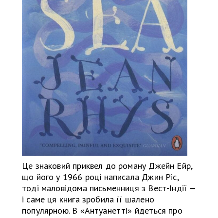
Це знаковий приквел до роману Джейн Ейр,
що його у 1966 році написала Джин Ріс,
тоді маловідома письменниця з Вест-Індії —
і саме ця книга зробила її шалено
популярною. В «Антуанетті» йдеться про