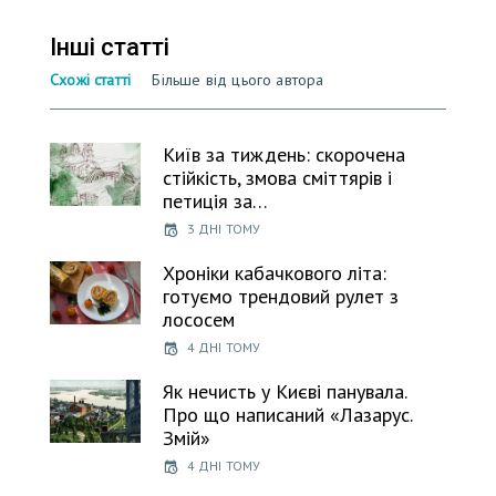
Інші статті
Схожі статті
Більше від цього автора
Київ за тиждень: скорочена
стійкість, змова сміттярів і
петиція за…
3 ДНІ ТОМУ
Хроніки кабачкового літа:
готуємо трендовий рулет з
лососем
4 ДНІ ТОМУ
Як нечисть у Києві панувала.
Про що написаний «Лазарус.
Змій»
4 ДНІ ТОМУ