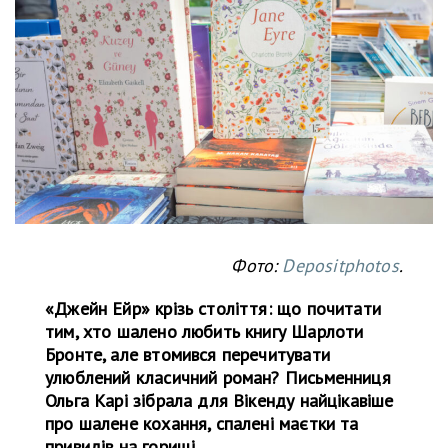
Фото:
Depositphotos
.
«Джейн Ейр» крізь століття: що почитати
тим, хто шалено любить книгу Шарлоти
Бронте, але втомився перечитувати
улюблений класичний роман? Письменниця
Ольга Карі зібрала для Вікенду найцікавіше
про шалене кохання, спалені маєтки та
привидів на горищі.