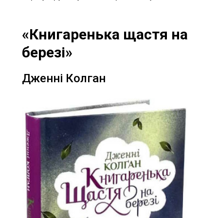
«Книгаренька щастя на
березі»
Дженні Колган