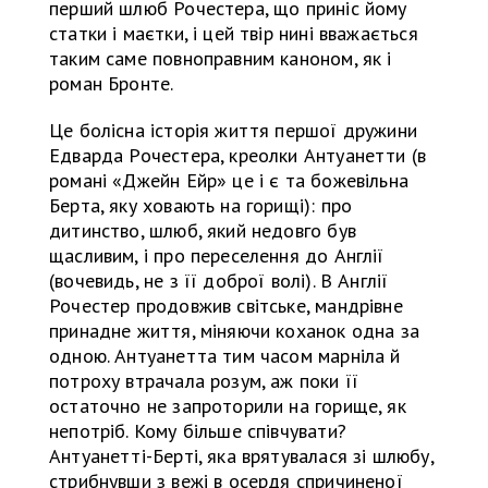
перший шлюб Рочестера, що приніс йому
статки і маєтки, і цей твір нині вважається
таким саме повноправним каноном, як і
роман Бронте.
Це болісна історія життя першої дружини
Едварда Рочестера, креолки Антуанетти (в
романі «Джейн Ейр» це і є та божевільна
Берта, яку ховають на горищі): про
дитинство, шлюб, який недовго був
щасливим, і про переселення до Англії
(вочевидь, не з її доброї волі). В Англії
Рочестер продовжив світське, мандрівне
принадне життя, міняючи коханок одна за
одною. Антуанетта тим часом марніла й
потроху втрачала розум, аж поки її
остаточно не запроторили на горище, як
непотріб. Кому більше співчувати?
Антуанетті-Берті, яка врятувалася зі шлюбу,
стрибнувши з вежі в осердя спричиненої