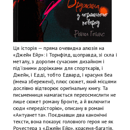
Ця історія — пряма очевидна алюзія на
«Джейн Ейр»: і Торнфілд, щоправда, зі скла і
металу, з дорогим сучасним дизайном і
під’їзними доріжками для спорткарів, і
Джейн, і Едді, тобто Едвард, і красуня Беа
(імена збережені), плюс сюжет, який місцями
дослівно відтворює оригінальну книгу. Та
письменниця намагається переосмислити не
лише сюжет роману Бронте, а й включити
сюди «передісторію», описану в романі
«Антуанетта». Поєднавши два канонічні
тексти, вона показує головного героя не як
Рочестера з «Джейн Ейр», красеня-багатія,