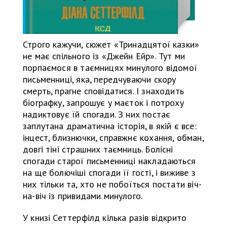
Строго кажучи, сюжет «Тринадцятої казки»
не має спільного із «Джейн Ейр». Тут ми
порпаємося в таємницях минулого відомої
письменниці, яка, передчуваючи скору
смерть, прагне сповідатися. І знаходить
біографку, запрошує у маєток і потроху
надиктовує їй спогади. З них постає
заплутана драматична історія, в якій є все:
інцест, близнючки, справжнє кохання, обман,
довгі тіні страшних таємниць. Болісні
спогади старої письменниці накладаються
на ще болючіші спогади її гості, і виживе з
них тільки та, хто не побоїться постати віч-
на-віч із привидами минулого.
У книзі Сеттерфілд кілька разів відкрито