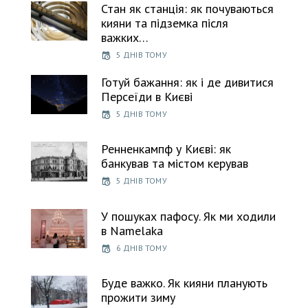
Стан як станція: як почуваються
кияни та підземка після
важких…
5 ДНІВ ТОМУ
Готуй бажання: як і де дивитися
Персеїди в Києві
5 ДНІВ ТОМУ
Ренненкампф у Києві: як
банкував та містом керував
5 ДНІВ ТОМУ
У пошуках пафосу. Як ми ходили
в Namelaka
6 ДНІВ ТОМУ
Буде важко. Як кияни планують
прожити зиму