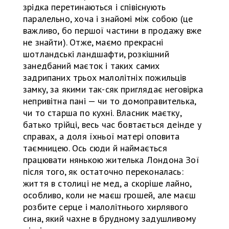
зрідка перетинаються і співіснують
паралельно, хоча і знайомі між собою (це
важливо, бо першої частини в продажу вже
не знайти). Отже, маємо прекрасні
шотландські ландшафти, розкішний
занедбаний маєток і таких самих
задрипаних трьох малолітніх пожильців
замку, за якими так-сяк приглядає неговірка
непривітна пані — чи то домоправителька,
чи то старша по кухні. Власник маєтку,
батько трійці, весь час бовтається деінде у
справах, а доля їхньої матері оповита
таємницею. Ось сюди й наймається
працювати нянькою жителька Лондона Зої
після того, як остаточно переконалась:
життя в столиці не мед, а скоріше лайно,
особливо, коли не маєш грошей, але маєш
розбите серце і малолітнього хирлявого
сина, який чахне в брудному задушливому