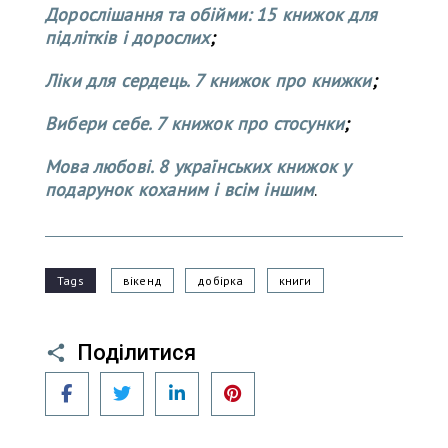
Дорослішання та обійми: 15 книжок для
підлітків і дорослих
;
Ліки для сердець. 7 книжок про книжки
;
Вибери себе. 7 книжок про стосунки
;
Мова любові. 8 українських книжок у
подарунок коханим і всім іншим
.
Tags
вікенд
добірка
книги
Поділитися
Facebook
Twitter
LinkedIn
Pinterest