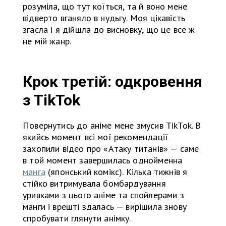
розуміла, що тут коїться, та й воно мене
відверто вганяло в нудьгу. Моя цікавість
згасла і я дійшла до висновку, що це все ж
не мій жанр.
Крок третій: одкровення
з TikTok
Повернутись до аніме мене змусив TikTok. В
якийсь момент всі мої рекомендації
захопили відео про «Атаку титанів» — саме
в той момент завершилась однойменна
манга
(японський комікс). Кілька тижнів я
стійко витримувала бомбардування
уривками з цього аніме та спойлерами з
манги і врешті здалась — вирішила знову
спробувати глянути анімку.