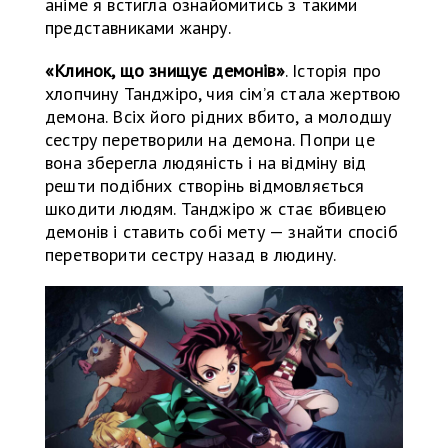
аніме я встигла ознайомитись з такими
представниками жанру.
«Клинок, що знищує демонів»
. Історія про
хлопчину Танджіро, чия сім’я стала жертвою
демона. Всіх його рідних вбито, а молодшу
сестру перетворили на демона. Попри це
вона зберегла людяність і на відміну від
решти подібних створінь відмовляється
шкодити людям. Танджіро ж стає вбивцею
демонів і ставить собі мету — знайти спосіб
перетворити сестру назад в людину.