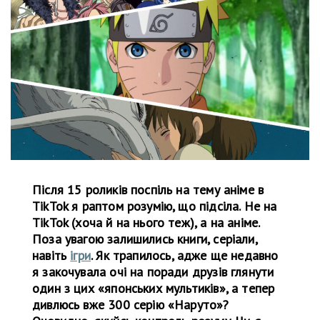
Після 15 роликів поспіль на тему аніме в
TikTok я раптом розумію, що підсіла. Не на
TikTok (хоча й на нього теж), а на аніме.
Поза увагою залишились книги, серіали,
навіть
ігри
. Як трапилось, адже ще недавно
я закочувала очі на поради друзів глянути
один з цих «японських мультиків», а тепер
дивлюсь вже 300 серію «Наруто»?