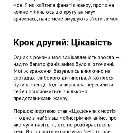
моє. Я не хейтила фанатів жанру, проте на
кожне «Глянь ось цю круту анімку»
кривилась, наче мене змушують з’їсти лимон.
Крок другий: Цікавість
Однак з роками моя зацікавленість зросла —
надто багато фанів аніме було в оточенні.
Мої ж враження базувались виключно на
спогадах глибокого дитинства. А хотілося
бути в тренді. Тоді я вирішила пересилити
себе і ознайомитись з кількома
представниками жанру.
Першою жертвою став «Щоденник смерті»
— одне з найбільш мейнстрімних аніме, про
яке чули навіть ті, хто не розбирається в
темі. Його навіть екранізував Netflix, але