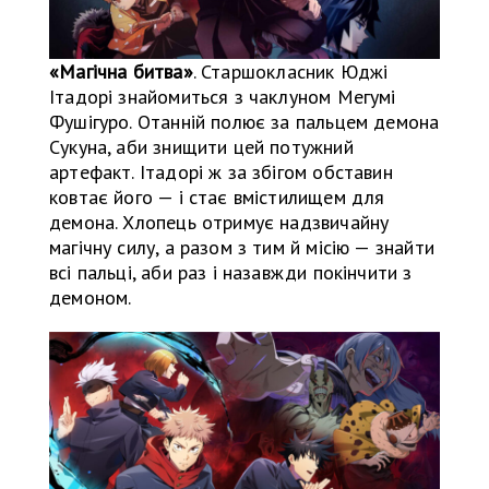
«Магічна битва»
. Старшокласник Юджі
Ітадорі знайомиться з чаклуном Мегумі
Фушігуро. Отанній полює за пальцем демона
Сукуна, аби знищити цей потужний
артефакт. Ітадорі ж за збігом обставин
ковтає його — і стає вмістилищем для
демона. Хлопець отримує надзвичайну
магічну силу, а разом з тим й місію — знайти
всі пальці, аби раз і назавжди покінчити з
демоном.