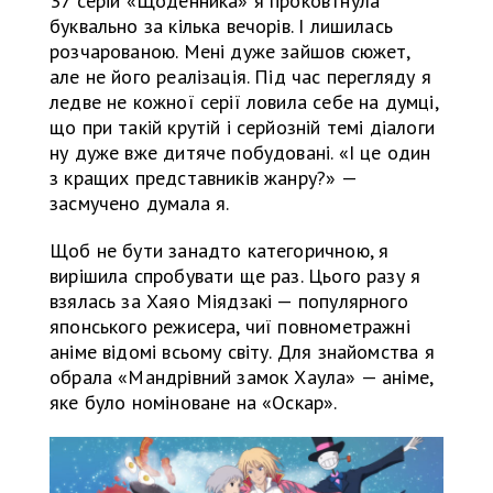
37 серій «Щоденника» я проковтнула
буквально за кілька вечорів. І лишилась
розчарованою. Мені дуже зайшов сюжет,
але не його реалізація. Під час перегляду я
ледве не кожної серії ловила себе на думці,
що при такій крутій і серйозній темі діалоги
ну дуже вже дитяче побудовані. «І це один
з кращих представників жанру?» —
засмучено думала я.
Щоб не бути занадто категоричною, я
вирішила спробувати ще раз. Цього разу я
взялась за Хаяо Міядзакі — популярного
японського режисера, чиї повнометражні
аніме відомі всьому світу. Для знайомства я
обрала «Мандрівний замок Хаула» — аніме,
яке було номіноване на «Оскар».