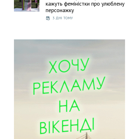
кажуть феміністки про улюблену
персонажку
3 ДНІ ТОМУ