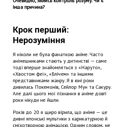
Очевидно, якийсь контроль розуму. Чи є
інша причина?
Крок перший:
Нерозуміння
Я ніколи не була фанаткою аніме. Часто
анімешниками стають у дитинстві — саме
тоді вперше знайомляться з «Наруто»,
«Хвостом феї», «Блічем» та іншими
представниками жанру. Я в юні роки
дивилась Покемонів, Сейлор Мун та Сакуру.
Але далі цього мої пізнання в аніме довгі
роки нікуди не йшли.
Років до 20 я щиро вірила, що аніме — це
дивні японські мультики з карикатурною й
сміхотворною анімацією. Одним словом, не