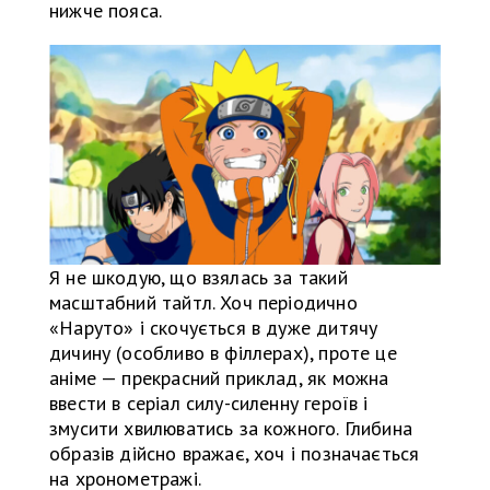
нижче пояса.
Я не шкодую, що взялась за такий
масштабний тайтл. Хоч періодично
«Наруто» і скочується в дуже дитячу
дичину (особливо в філлерах), проте це
аніме — прекрасний приклад, як можна
ввести в серіал силу-силенну героїв і
змусити хвилюватись за кожного. Глибина
образів дійсно вражає, хоч і позначається
на хронометражі.