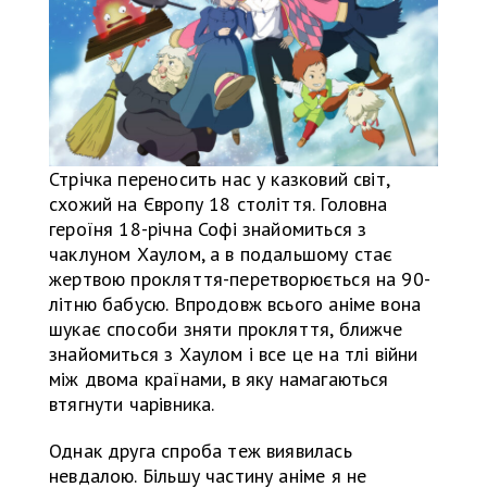
Стрічка переносить нас у казковий світ,
схожий на Європу 18 століття. Головна
героїня 18-річна Софі знайомиться з
чаклуном Хаулом, а в подальшому стає
жертвою прокляття-перетворюється на 90-
літню бабусю. Впродовж всього аніме вона
шукає способи зняти прокляття, ближче
знайомиться з Хаулом і все це на тлі війни
між двома країнами, в яку намагаються
втягнути чарівника.
Однак друга спроба теж виявилась
невдалою. Більшу частину аніме я не