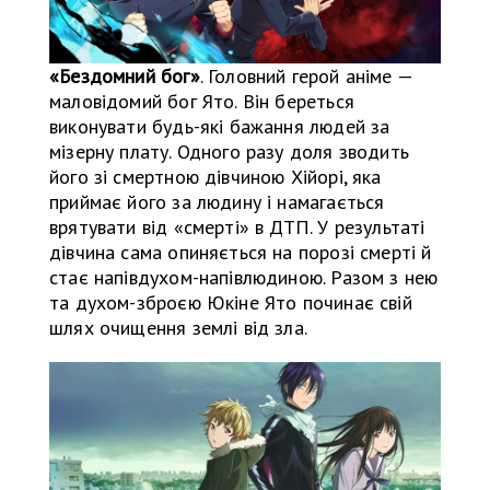
«Бездомний бог»
. Головний герой аніме —
маловідомий бог Ято. Він береться
виконувати будь-які бажання людей за
мізерну плату. Одного разу доля зводить
його зі смертною дівчиною Хійорі, яка
приймає його за людину і намагається
врятувати від «смерті» в ДТП. У результаті
дівчина сама опиняється на порозі смерті й
стає напівдухом-напівлюдиною. Разом з нею
та духом-зброєю Юкіне Ято починає свій
шлях очищення землі від зла.