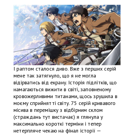
І раптом сталося диво. Вже з перших серій
мене так затягнуло, що я не могла
відірватись від екрану. Історія підлітків, що
намагаються вижити в світі, заповненому
кровожерливими титанами, щось зрушила в
моєму сприйнятті світу. 75 серій кривавого
місива в перемішку з відбірним склом
(страждань тут вистачає) я глянула у
максимально короткі терміни і тепер
нетерпляче чекаю на фінал історії —