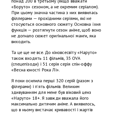
понад 200 в третьому (якщо вважати
«Боруто» сезоном, а не окремим серіалом).
При цьому значна частина з них виявилась
філлерами — прохідними серіями, які не
стосуються основного сюжету. Основна їхня
функція — розтягнути сезон аніме, щоб воно
не догнало сюжет оригінальної манги, яка
виходить.
Та це ще не все. До кіновсесвіту «Наруто»
також входять 11 фільмів, 35 OVA
(спецепізоди) і 51 серія серія спін-оффу
«Весна юності Рока Лі».
Я поки осилила перші 320 серій (разом з
філерами) і п’ять фільмів. Великим
здивуванням для мене був віковий ценз
«Наруто» 18+. Я завжди вважала його
максимально дитячим аніме. А виявилось,
що в ньому вистачає кривавості і жартів