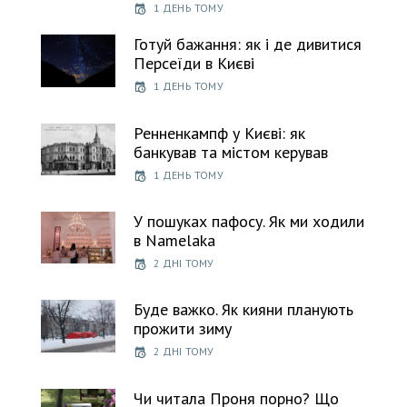
1 ДЕНЬ ТОМУ
Готуй бажання: як і де дивитися
Персеїди в Києві
1 ДЕНЬ ТОМУ
Ренненкампф у Києві: як
банкував та містом керував
1 ДЕНЬ ТОМУ
У пошуках пафосу. Як ми ходили
в Namelaka
2 ДНІ ТОМУ
Буде важко. Як кияни планують
прожити зиму
2 ДНІ ТОМУ
Чи читала Проня порно? Що