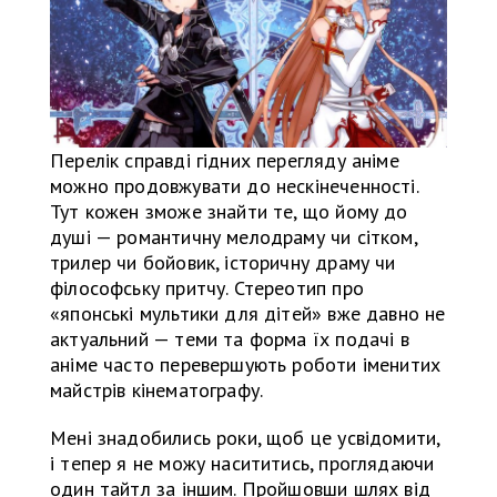
Перелік справді гідних перегляду аніме
можно продовжувати до нескінеченності.
Тут кожен зможе знайти те, що йому до
душі — романтичну мелодраму чи сітком,
трилер чи бойовик, історичну драму чи
філософську притчу. Стереотип про
«японські мультики для дітей» вже давно не
актуальний — теми та форма їх подачі в
аніме часто перевершують роботи іменитих
майстрів кінематографу.
Мені знадобились роки, щоб це усвідомити,
і тепер я не можу насититись, проглядаючи
один тайтл за іншим. Пройшовши шлях від