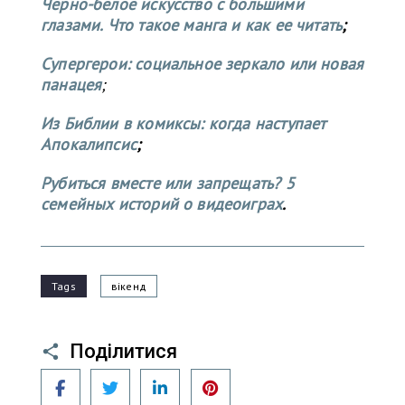
Черно-белое искусство с большими
глазами. Что такое манга и как ее читать
;
Супергерои: социальное зеркало или новая
панацея
;
Из Библии в комиксы: когда наступает
Апокалипсис
;
Рубиться вместе или запрещать? 5
семейных историй о видеоиграх
.
Tags
вікенд
Поділитися
Facebook
Twitter
LinkedIn
Pinterest