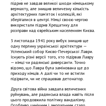
підрив не завдав великої шкоди німецькому
вермахту, але знищив величезну кількість
архітектурних пам’яток і колекцій, які
зберігалися в центрі. Німці своєю чергою
використали підрив Хрещатику для
розправи над єврейським населенням Києва.
3 листопада 1941 року вибух знищив ще
одну перлину української архітектури —
Успенський собор Києво-Печерської Лаври.
Існують різні версії того, хто підірвав Лавру
— німці чи радянські диверсанти. Точно
відомо, що Лавра була замінована ще до
приходу німців. А далі чи то не встигли
підірвати, чи не спрацював детонатор.
Друга світова війна завдала величезних
руйнувань, але радянська влада навіть після
цього продовжила політику вандалізму.
Особливо цинічним і аморальним стало