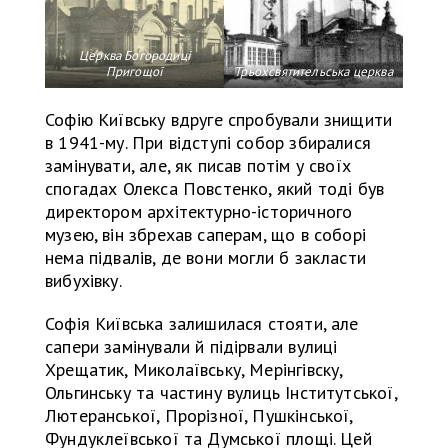
Церква Богородиці
Пригощої
Трьохсвятительська церква
Софію Київську вдруге спробували знищити
в 1941-му. При відступі собор збиралися
замінувати, але, як писав потім у своїх
спогадах Олекса Повстенко, який тоді був
директором архітектурно-історичного
музею, він збрехав саперам, що в соборі
нема підвалів, де вони могли б закласти
вибухівку.
Софія Київська залишилася стояти, але
сапери замінували й підірвали вулиці
Хрещатик, Миколаївську, Мерінгівску,
Ольгинську та частину вулиць Інститутської,
Лютеранської, Прорізної, Пушкінської,
Фундуклеївської та Думської площі. Цей