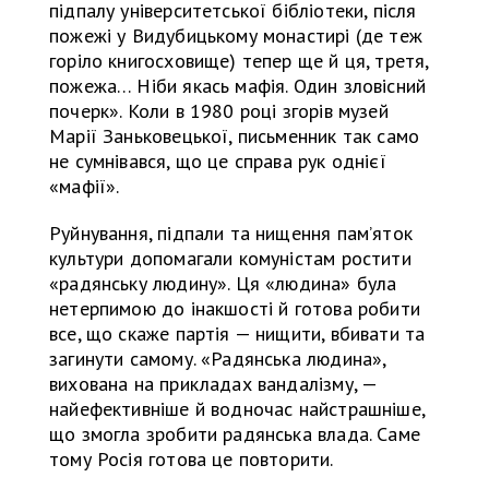
підпалу університетської бібліотеки, після
пожежі у Видубицькому монастирі (де теж
горіло книгосховище) тепер ще й ця, третя,
пожежа… Ніби якась мафія. Один зловісний
почерк». Коли в 1980 році згорів музей
Марії Заньковецької, письменник так само
не сумнівався, що це справа рук однієї
«мафії».
Руйнування, підпали та нищення пам’яток
культури допомагали комуністам ростити
«радянську людину». Ця «людина» була
нетерпимою до інакшості й готова робити
все, що скаже партія — нищити, вбивати та
загинути самому. «Радянська людина»,
вихована на прикладах вандалізму, —
найефективніше й водночас найстрашніше,
що змогла зробити радянська влада. Саме
тому Росія готова це повторити.