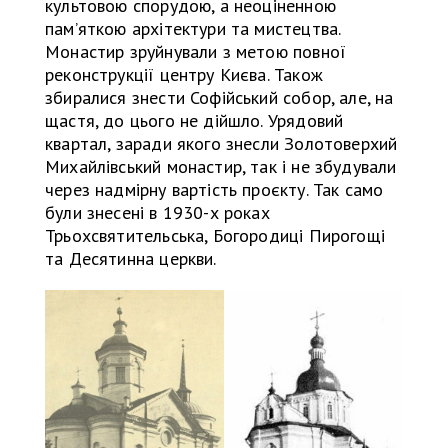
культовою спорудою, а неоціненною
пам’яткою архітектури та мистецтва.
Монастир зруйнували з метою повної
реконструкції центру Києва. Також
збиралися знести Софійський собор, але, на
щастя, до цього не дійшло. Урядовий
квартал, заради якого знесли Золотоверхий
Михайлівський монастир, так і не збудували
через надмірну вартість проєкту. Так само
були знесені в 1930-х роках
Трьохсвятительська, Богородиці Пирогощі
та Десятинна церкви.