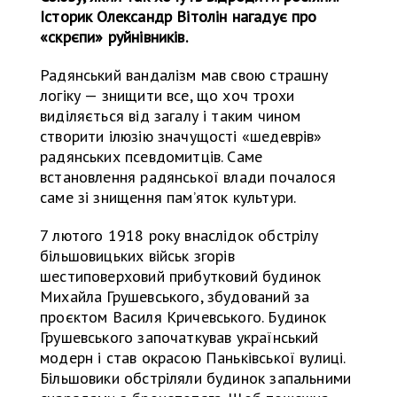
Історик Олександр Вітолін нагадує про
«скрєпи» руйнівників.
Радянський вандалізм мав свою страшну
логіку — знищити все, що хоч трохи
виділяється від загалу і таким чином
створити ілюзію значущості «шедеврів»
радянських псевдомитців. Саме
встановлення радянської влади почалося
саме зі знищення пам’яток культури.
7 лютого 1918 року внаслідок обстрілу
більшовицьких військ згорів
шестиповерховий прибутковий будинок
Михайла Грушевського, збудований за
проєктом Василя Кричевського. Будинок
Грушевського започаткував український
модерн і став окрасою Паньківської вулиці.
Більшовики обстріляли будинок запальними