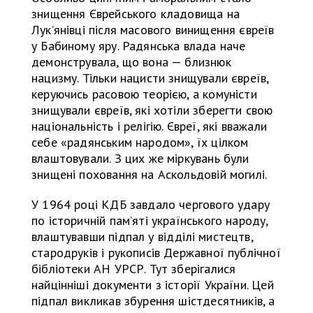
знищення Єврейського кладовища на
Лук’янівці після масового винищення євреїв
у Бабиному яру. Радянська влада наче
демонструвала, що вона — близнюк
нацизму. Тільки нацисти знищували євреїв,
керуючись расовою теорією, а комуністи
знищували євреїв, які хотіли зберегти свою
національність і релігію. Євреї, які вважали
себе «радянським народом», їх цілком
влаштовували. З цих же міркувань були
знищені поховання на Аскольдовій могилі.
У 1964 році КДБ завдало чергового удару
по історичній пам’яті українського народу,
влаштувавши підпал у відділі мистецтв,
стародруків і рукописів Державної публічної
бібліотеки АН УРСР. Тут зберігалися
найцінніші документи з історії України. Цей
підпал викликав збурення шістдесятників, а