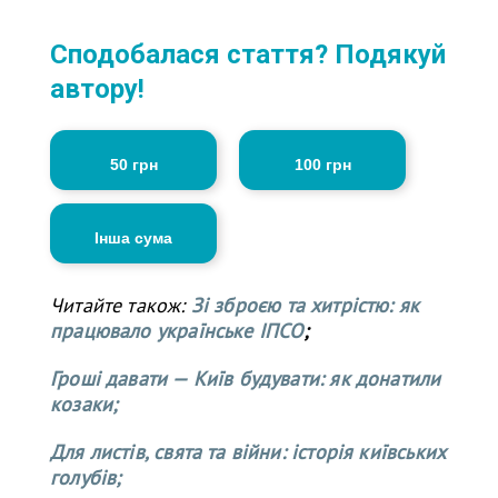
Сподобалася стаття? Подякуй
автору!
50 грн
100 грн
Інша сума
Читайте також:
Зі зброєю та хитрістю: як
працювало українське ІПСО
;
Гроші давати — Київ будувати: як донатили
козаки;
Для листів, свята та війни: історія київських
голубів;