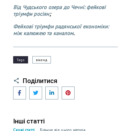
Від Чудського озера до Чечні: фейкові
тріумфи росіян
;
Фейкові тріумфи радянської економіки:
між калюжею та каналом
.
Tags
вікенд
Поділитися
Facebook
Twitter
LinkedIn
Pinterest
Інші статті
Схожі статті
Більше від цього автора