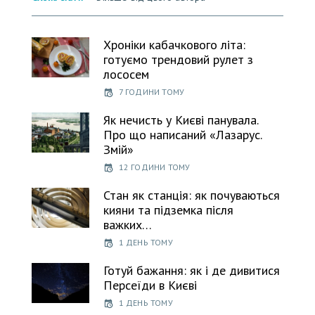
Хроніки кабачкового літа:
готуємо трендовий рулет з
лососем
7 ГОДИНИ ТОМУ
Як нечисть у Києві панувала.
Про що написаний «Лазарус.
Змій»
12 ГОДИНИ ТОМУ
Стан як станція: як почуваються
кияни та підземка після
важких…
1 ДЕНЬ ТОМУ
Готуй бажання: як і де дивитися
Персеїди в Києві
1 ДЕНЬ ТОМУ