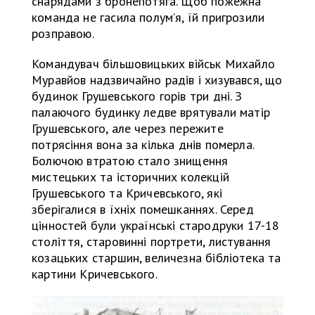
снарядами з бронепотяга. Щоб пожежна
команда не гасила полум’я, їй пригрозили
розправою.
Командувач більшовицьких військ Михайло
Муравйов надзвичайно радів і хизувався, що
будинок Грушевського горів три дні. З
палаючого будинку ледве врятували матір
Грушевського, але через пережите
потрясіння вона за кілька днів померла.
Болючою втратою стало знищення
мистецьких та історичних колекцій
Грушевського та Кричевського, які
зберігалися в їхніх помешканнях. Серед
цінностей були українські стародруки 17-18
століття, старовинні портрети, листування
козацьких старшин, величезна бібліотека та
картини Кричевського.