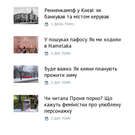
Ренненкампф у Києві: як
банкував та містом керував
1 ДЕНЬ ТОМУ
У пошуках пафосу. Як ми ходили
в Namelaka
2 ДНІ ТОМУ
Буде важко. Як кияни планують
прожити зиму
2 ДНІ ТОМУ
Чи читала Проня порно? Що
кажуть феміністки про улюблену
персонажку
3 ДНІ ТОМУ