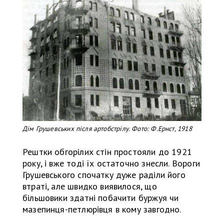
Дім Грушевських після артобстрілу. Фото: Ф.Ернст, 1918
Рештки обгорілих стін простояли до 1921
року, і вже тоді їх остаточно знесли. Вороги
Грушевського спочатку дуже раділи його
втраті, але швидко виявилося, що
більшовики здатні побачити буржуя чи
мазепинця-петлюрівця в кому завгодно.