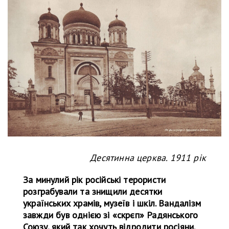
Десятинна церква. 1911 рік
За минулий рік російські терористи
розграбували та знищили десятки
українських храмів, музеїв і шкіл. Вандалізм
завжди був однією зі «скрєп» Радянського
Союзу, який так хочуть відродити росіяни.