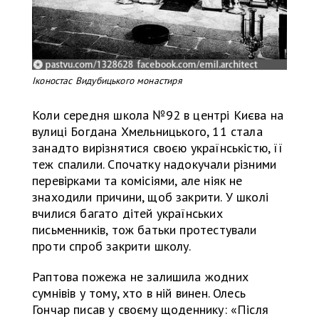
Іконостас Видубицького монастиря
Коли середня школа №92 в центрі Києва на
вулиці Богдана Хмельницького, 11 стала
занадто вирізнятися своєю українськістю, її
теж спалили. Спочатку надокучали різними
перевірками та комісіями, але ніяк не
знаходили причини, щоб закрити. У школі
вчилися багато дітей українських
письменників, тож батьки протестували
проти спроб закрити школу.
Раптова пожежа не залишила жодних
сумнівів у тому, хто в ній винен. Олесь
Гончар писав у своєму щоденнику: «Після