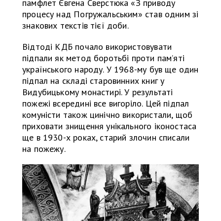
памфлет Євгена Сверстюка «З приводу
процесу над Погружальським» став одним зі
знакових текстів тієї доби.
Відтоді КДБ почало використовувати
підпали як метод боротьбі проти пам’яті
українського народу. У 1968-му був ще один
підпал на складі старовинних книг у
Видубицькому монастирі. У результаті
пожежі всередині все вигоріло. Цей підпал
комуністи також цинічно використали, щоб
приховати знищення унікального іконостаса
ще в 1930-х роках, старий злочин списали
на пожежу.