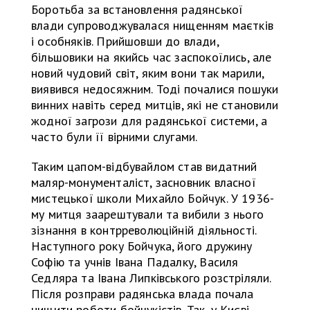
Боротьба за встановлення радянської
влади супроводжувалася нищенням маєтків
і особняків. Прийшовши до влади,
більшовики на якийсь час заспокоїлись, але
новий чудовий світ, яким вони так марили,
виявився недосяжним. Тоді почалися пошуки
винних навіть серед митців, які не становили
жодної загрози для радянської системи, а
часто були її вірними слугами.
Таким цапом-відбувайлом став видатний
маляр-монументаліст, засновник власної
мистецької школи Михайло Бойчук. У 1936-
му митця заарештували та вибили з нього
зізнання в контрреволюційній діяльності.
Наступного року Бойчука, його дружину
Софію та учнів Івана Падалку, Василя
Седляра та Івана Липківського розстріляли.
Після розправи радянська влада почала
нищити роботи бойчукістів. Так, у Києві