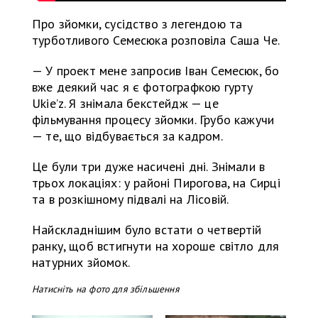
Про зйомки, сусідство з легендою та
турботливого Семесюка розповіла Саша Че.
— У проект мене запросив Іван Семесюк, бо
вже деякий час я є фотографкою гурту
Ukie’z. Я знімала бекстейдж — це
фільмування процесу зйомки. Грубо кажучи
— те, що відбувається за кадром.
Це були три дуже насичені дні. Знімали в
трьох локаціях: у районі Пирогова, на Сирці
та в розкішному підвалі на Лісовій.
Найскладнішим було встати о четвертій
ранку, щоб встигнути на хороше світло для
натурних зйомок.
Натисніть на фото для збільшення