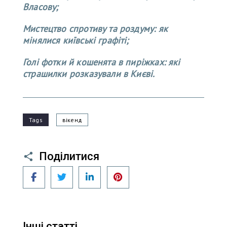
Власову;
Мистецтво спротиву та роздуму: як
мінялися київські графіті;
Голі фотки й кошенята в пиріжках: які
страшилки розказували в Києві.
Tags
вікенд
Поділитися
Facebook
Twitter
LinkedIn
Pinterest
Інші статті