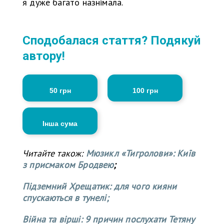
я дуже багато назнімала.
Сподобалася стаття? Подякуй
автору!
50 грн
100 грн
Інша сума
Читайте також:
Мюзикл «Тигролови»: Київ
з присмаком Бродвею
;
Підземний Хрещатик: для чого кияни
спускаються в тунелі;
Війна та вірші: 9 причин послухати Тетяну