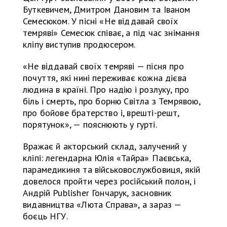
Буткевичем, Дмитром Дановим та Іваном
Семесюком. У пісні «Не віддавай своїх
темряві» Семесюк співає, а під час знімання
кліпу виступив продюсером.
«Не віддавай своїх темряві — пісня про
почуття, які нині переживає кожна дієва
людина в країні. Про надію і розлуку, про
біль і смерть, про борню Світла з Темрявою,
про бойове братерство і, врешті-решт,
порятунок», — пояснюють у гурті.
Вражає й акторський склад, залучений у
кліпі: легендарна Юлія «Тайра» Паєвська,
парамедикиня та військовослужбовиця, якій
довелося пройти через російський полон, і
Андрій Publisher Гончарук, засновник
видавництва «Люта Справа», а зараз —
боєць НГУ.