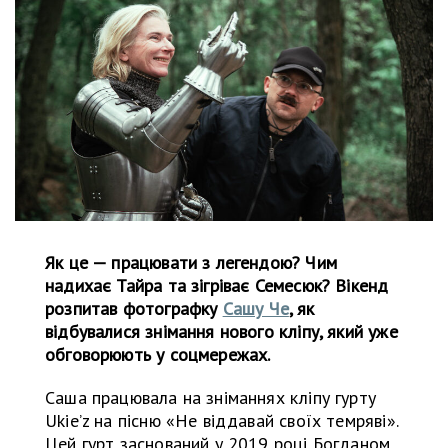
Як це — працювати з легендою? Чим
надихає Тайра та зігріває Семесюк? Вікенд
розпитав фотографку
Сашу Че
, як
відбувалися знімання нового кліпу, який уже
обговорюють у соцмережах.
Саша працювала на зніманнях кліпу гурту
Ukie’z на пісню «Не віддавай своїх темряві».
Цей гурт заснований у 2019 році Богданом