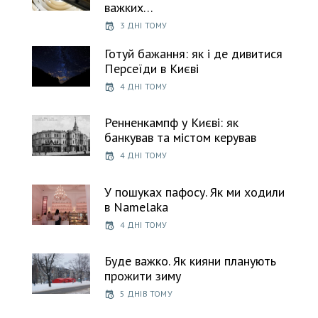
важких…
3 ДНІ ТОМУ
Готуй бажання: як і де дивитися
Персеїди в Києві
4 ДНІ ТОМУ
Ренненкампф у Києві: як
банкував та містом керував
4 ДНІ ТОМУ
У пошуках пафосу. Як ми ходили
в Namelaka
4 ДНІ ТОМУ
Буде важко. Як кияни планують
прожити зиму
5 ДНІВ ТОМУ