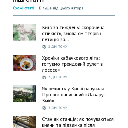
Схожі статті
Більше від цього автора
Київ за тиждень: скорочена
стійкість, змова сміттярів і
петиція за…
2 ДНІ ТОМУ
Хроніки кабачкового літа:
готуємо трендовий рулет з
лососем
2 ДНІ ТОМУ
Як нечисть у Києві панувала.
Про що написаний «Лазарус.
Змій»
3 ДНІ ТОМУ
Стан як станція: як почуваються
кияни та підземка після