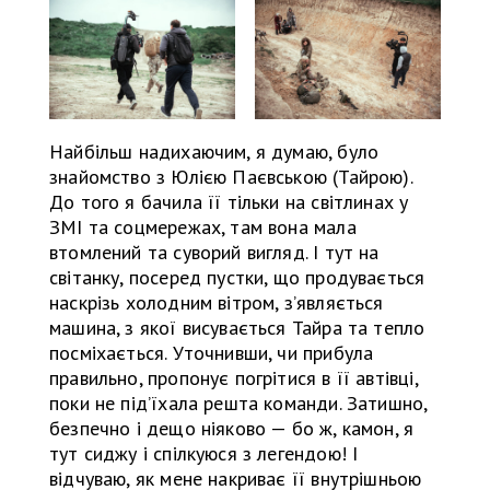
Найбільш надихаючим, я думаю, було
знайомство з Юлією Паєвською (Тайрою).
До того я бачила її тільки на світлинах у
ЗМІ та соцмережах, там вона мала
втомлений та суворий вигляд. І тут на
світанку, посеред пустки, що продувається
наскрізь холодним вітром, з’являється
машина, з якої висувається Тайра та тепло
посміхається. Уточнивши, чи прибула
правильно, пропонує погрітися в її автівці,
поки не під’їхала решта команди. Затишно,
безпечно і дещо ніяково — бо ж, камон, я
тут сиджу і спілкуюся з легендою! І
відчуваю, як мене накриває її внутрішньою