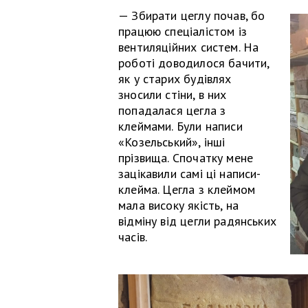
— Збирати цеглу почав, бо
працюю спеціалістом із
вентиляційних систем. На
роботі доводилося бачити,
як у старих будівлях
зносили стіни, в них
попадалася цегла з
клеймами. Були написи
«Козельський», інші
прізвища. Спочатку мене
зацікавили самі ці написи-
клейма. Цегла з клеймом
мала високу якість, на
відміну від цегли радянських
часів.