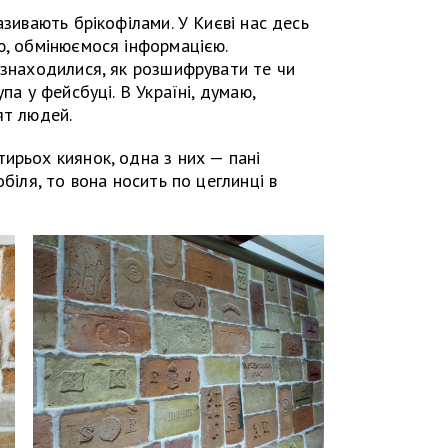
азивають брікофілами. У Києві нас десь
ю, обмінюємося інформацією.
 знаходилися, як розшифрувати те чи
па у фейсбуці. В Україні, думаю,
ят людей.
ирьох киянок, одна з них — пані
обіля, то вона носить по цеглинці в