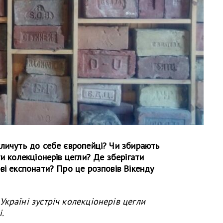
кличуть до себе європейці? Чи збирають
и колекціонерів цегли? Де зберігати
ві експонати? Про це розповів Вікенду
країні зустріч колекціонерів цегли
.