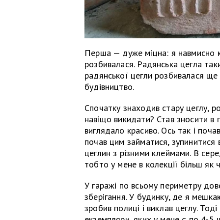
Перша — дуже міцна: я навмисно к
розбивалася. Радянська цегла так
радянської цегли розбивалася ще 
будівництво.
Спочатку знаходив стару цеглу, р
навіщо викидати? Став зносити в 
виглядало красиво. Ось так і поча
почав цим займатися, зупинитися 
цеглин з різними клеймами. В сер
тобто у мене в колекції більш як 
У гаражі по всьому периметру дов
зберігання. У будинку, де я мешка
зробив полиці і виклав цеглу. Тод
екземпляри, яких у мене є по 4-5