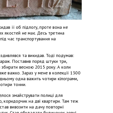
идав її об підлогу, проте вона не
их якостей не має. Десь третина
під час транспортування на
оздивлявся та викидав. Тоді подумав:
гараж. Поставив поряд штуки три,
в збирати весною 2015 року. А коли
вже важко. Зараз у мене в колекції 1300
едньому одна важить чотири кілограми,
чотири тонни.
елося змайструвати полиці для
ю, коридорчик на дві квартири. Там теж
і став вивозити на дачу повторні
 штук. Став обкладати будиночок зовні