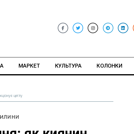
А
МАРКЕТ
КУЛЬТУРА
КОЛОНКИ
кціонує цеглу
ВИЛИНИ
ня: як киянин