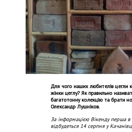
Для чого наших любителів цегли 
жінки цеглу? Як правильно називат
багатотонну колекцію та брати но
Олександр Лушніков.
За інформацією Вікенду перша в У
відбудеться 14 серпня у Качанівці