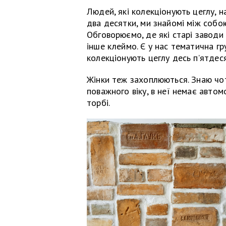
Людей, які колекціонують цеглу, н
два десятки, ми знайомі між собо
Обговорюємо, де які старі заводи
інше клеймо. Є у нас тематична гру
колекціонують цеглу десь п’ятдес
Жінки теж захоплюються. Знаю чот
поважного віку, в неї немає автом
торбі.